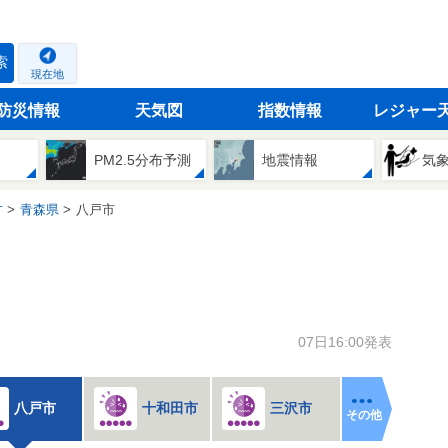
索
現在地
防災情報
天気図
指数情報
レジャー
PM2.5分布予測
地震情報
気
方
青森県
八戸市
07日16:00発表
八戸市
十和田市
三沢市
その他