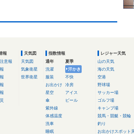
情報
天気図
指数情報
レジャー天気
注意報
天気図
通年
夏季
山の天気
報
気象衛星
洗濯
汗かき
海の天気
報
世界衛星
服装
不快
空港
報
お出かけ
冷房
野球場
報
星空
アイス
サッカー場
災
傘
ビール
ゴルフ場
紫外線
キャンプ場
体感温度
競馬・競艇・競輪
洗車
釣り
睡眠
お出かけスポット