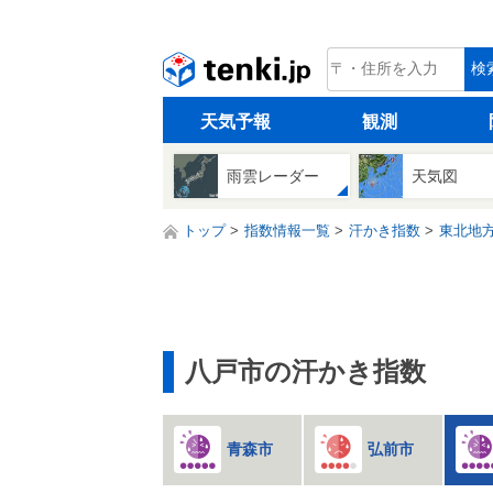
tenki.jp
検
天気予報
観測
雨雲レーダー
天気図
トップ
指数情報一覧
汗かき指数
東北地
八戸市の汗かき指数
青森市
弘前市