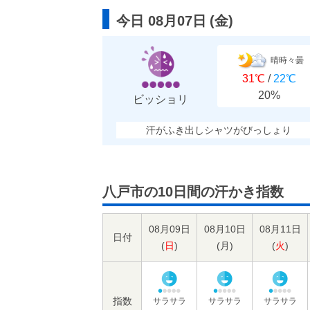
今日 08月07日
(
金
)
晴時々曇
31℃
/
22℃
20%
ビッショリ
汗がふき出しシャツがびっしょり
八戸市の10日間の汗かき指数
08月09日
08月10日
08月11日
日付
(
日
)
(
月
)
(
火
)
指数
サラサラ
サラサラ
サラサラ