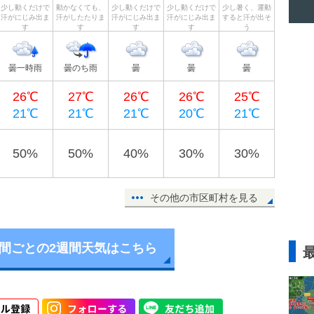
少し動くだけで
動かなくても、
少し動くだけで
少し動くだけで
少し暑く、運動
汗がにじみ出ま
汗がしたたりま
汗がにじみ出ま
汗がにじみ出ま
すると汗が出そ
す
す
す
す
う
曇一時雨
曇のち雨
曇
曇
曇
26℃
27℃
26℃
26℃
25℃
21℃
21℃
21℃
20℃
21℃
50%
50%
40%
30%
30%
その他の市区町村を見る
時間ごとの2週間天気はこちら