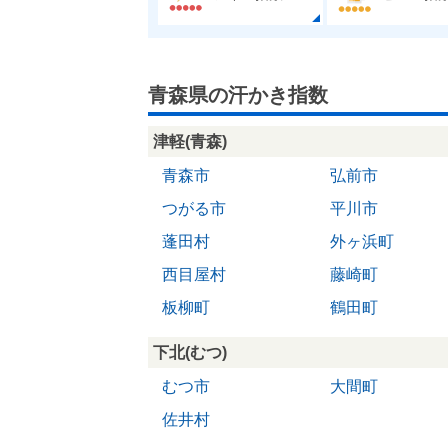
青森県の汗かき指数
津軽(青森)
青森市
弘前市
つがる市
平川市
蓬田村
外ヶ浜町
西目屋村
藤崎町
板柳町
鶴田町
下北(むつ)
むつ市
大間町
佐井村