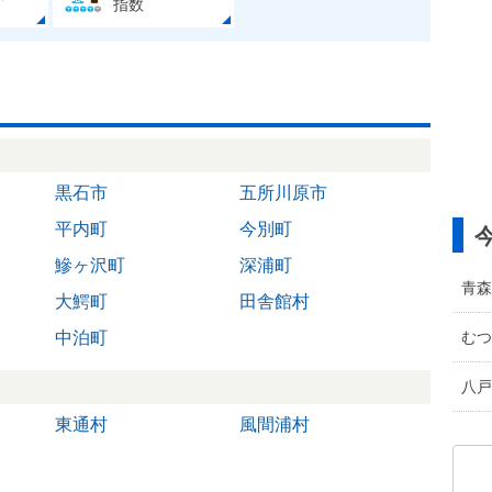
指数
黒石市
五所川原市
平内町
今別町
鰺ヶ沢町
深浦町
青森
大鰐町
田舎館村
むつ
中泊町
八戸
東通村
風間浦村