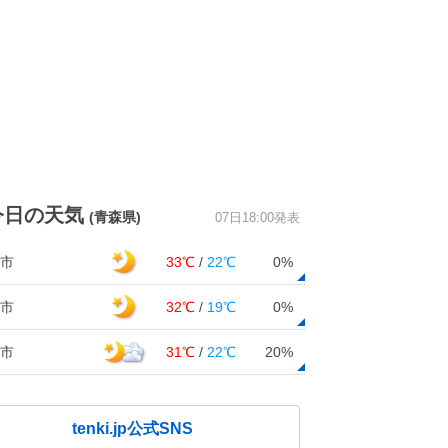
今日の天気
(青森県)
07日18:00発表
市
33℃
/
22℃
0%
市
32℃
/
19℃
0%
市
31℃
/
22℃
20%
tenki.jp公式SNS