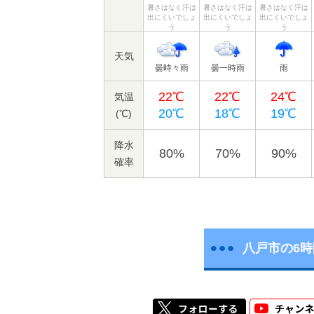
暑さはなく汗は
暑さはなく汗は
暑さはなく汗は
出にくいでしょ
出にくいでしょ
出にくいでしょ
う
う
う
天気
曇時々雨
曇一時雨
雨
22℃
22℃
24℃
気温
20℃
18℃
19℃
(℃)
降水
80%
70%
90%
確率
八戸市の6