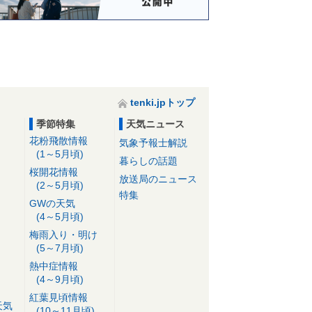
tenki.jpトップ
季節特集
天気ニュース
花粉飛散情報
気象予報士解説
(1～5月頃)
暮らしの話題
桜開花情報
放送局のニュース
(2～5月頃)
特集
GWの天気
(4～5月頃)
梅雨入り・明け
(5～7月頃)
熱中症情報
(4～9月頃)
紅葉見頃情報
天気
(10～11月頃)