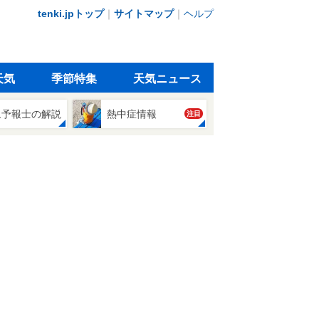
tenki.jpトップ
｜
サイトマップ
｜
ヘルプ
天気
季節特集
天気ニュース
象予報士の解説
熱中症情報
注目