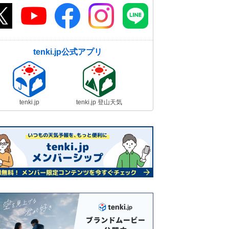
tenki.jp公式アプリ
tenki.jp
tenki.jp 登山天気