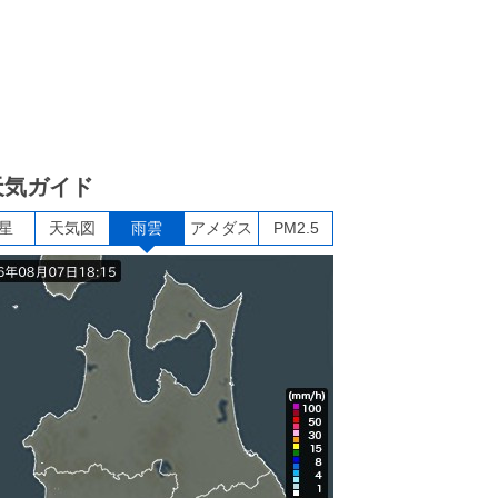
天気ガイド
星
天気図
雨雲
アメダス
PM2.5