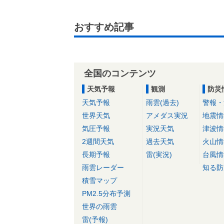
おすすめ記事
全国のコンテンツ
天気予報
観測
防災
天気予報
雨雲(過去)
警報・
世界天気
アメダス実況
地震情
気圧予報
実況天気
津波情
2週間天気
過去天気
火山情
長期予報
雷(実況)
台風情
雨雲レーダー
知る防
積雪マップ
PM2.5分布予測
世界の雨雲
雷(予報)