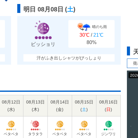
明日 08月08日
(
土
)
晴のち雨
30℃
/
21℃
80%
ビッショリ
汗がふき出しシャツがびっしょり
衛
08月12日
08月13日
08月14日
08月15日
08月16日
(
水
)
(
木
)
(
金
)
(
土
)
(
日
)
ベタベタ
タラタラ
ベタベタ
ベタベタ
ジンワリ