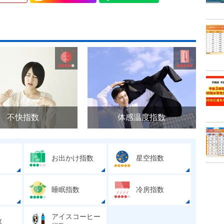
不快指数
体感温度指数
お出かけ指数
星空指数
睡眠指数
冷房指数
アイスコーヒー
数