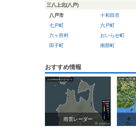
三八上北(八戸)
八戸市
十和田市
七戸町
六戸町
六ヶ所村
おいらせ町
田子町
南部町
おすすめ情報
雨雲レーダー