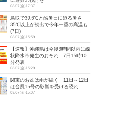
に避難の検討を
08/07(金)17:37
鳥取で39.6℃と酷暑日に迫る暑さ
35℃以上が続出で今年一番の高温も
(7日)
08/07(金)15:59
【速報】沖縄県は今後3時間以内に線
状降水帯発生のおそれ 7日15時10
分発表
08/07(金)15:29
関東のお盆は雨が続く 11日～12日
は台風15号の影響を受ける恐れ
08/07(金)15:07