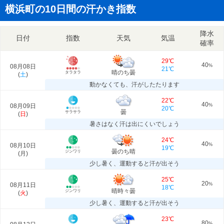
横浜町の10日間の汗かき指数
降水
日付
指数
天気
気温
確率
29℃
40
08月08日
%
21℃
晴のち曇
タラタラ
(
土
)
動かなくても、汗がしたたります
22℃
40
08月09日
%
20℃
曇
サラサラ
(
日
)
暑さはなく汗は出にくいでしょう
24℃
40
08月10日
%
19℃
曇のち晴
ジンワリ
(
月
)
少し暑く、運動すると汗が出そう
25℃
20
08月11日
%
18℃
晴時々曇
ジンワリ
(
火
)
少し暑く、運動すると汗が出そう
23℃
80
%