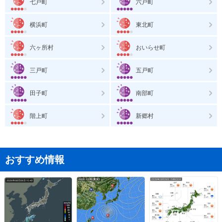
七戸町
六戸町
横浜町
東北町
六ヶ所村
おいらせ町
三戸町
五戸町
田子町
南部町
階上町
新郷村
おすすめ情報