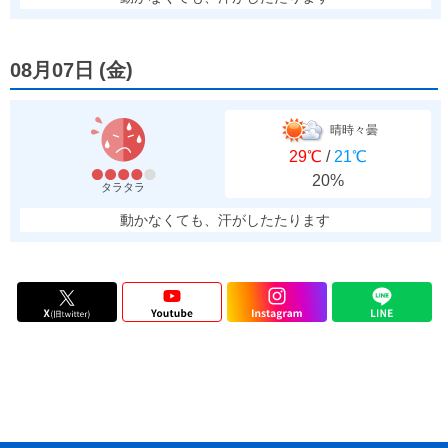
08月07日
(
金
)
晴時々曇
29℃
/
21℃
20%
タラタラ
動かなくても、汗がしたたります