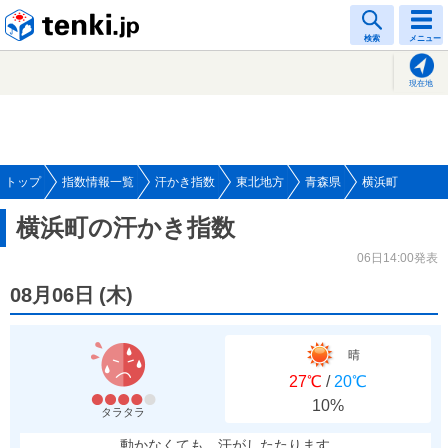
tenki.jp
検索
メニュー
現在地
トップ
指数情報一覧
汗かき指数
東北地方
青森県
横浜町
横浜町の汗かき指数
06日14:00発表
08月06日
(
木
)
晴
27℃
/
20℃
10%
タラタラ
動かなくても、汗がしたたります