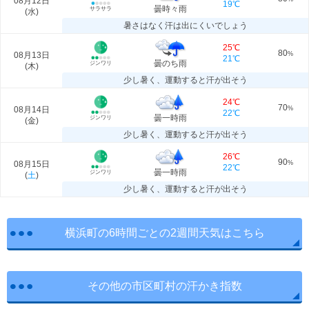
08月12日
19℃
曇時々雨
サラサラ
(
水
)
暑さはなく汗は出にくいでしょう
25℃
80
08月13日
%
21℃
曇のち雨
ジンワリ
(
木
)
少し暑く、運動すると汗が出そう
24℃
70
08月14日
%
22℃
曇一時雨
ジンワリ
(
金
)
少し暑く、運動すると汗が出そう
26℃
90
08月15日
%
22℃
曇一時雨
ジンワリ
(
土
)
少し暑く、運動すると汗が出そう
横浜町の6時間ごとの2週間天気はこちら
その他の市区町村の汗かき指数