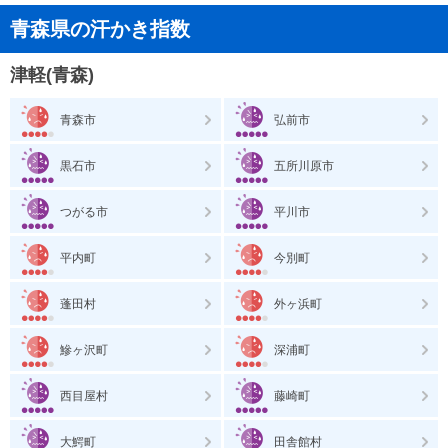
青森県の汗かき指数
津軽(青森)
青森市
弘前市
黒石市
五所川原市
つがる市
平川市
平内町
今別町
蓬田村
外ヶ浜町
鰺ヶ沢町
深浦町
西目屋村
藤崎町
大鰐町
田舎館村