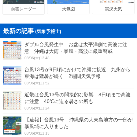
天気図
実況天気
雨雲レーダー
最新の記事
(気象予報士)
ダブル台風発生中 お盆は太平洋側で高波に注
意 沖縄は大雨・暴風・高波に厳重警戒
08/06(木)13:48
台風13号が9日頃にかけて沖縄に接近 九州から
東海は猛暑が続く 2週間天気予報
08/06(木)11:52
近畿は台風13号の間接的な影響 8日頃まで高波
に注意 40℃に迫る暑さの所も
08/06(木)11:24
【速報】台風13号 沖縄県の大東島地方の一部が
暴風域に入りました
08/06(木)11:13