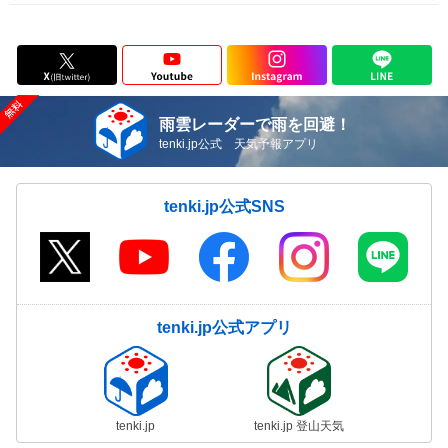
雨雲レーダーで雨を回避！
tenki.jp公式 天気予報アプリ
tenki.jp公式SNS
tenki.jp公式アプリ
tenki.jp
tenki.jp 登山天気