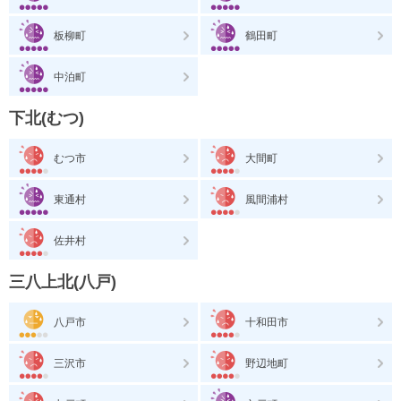
板柳町
鶴田町
中泊町
下北(むつ)
むつ市
大間町
東通村
風間浦村
佐井村
三八上北(八戸)
八戸市
十和田市
三沢市
野辺地町