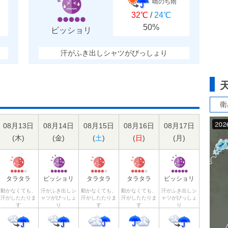
晴のち雨
32℃
/
24℃
50%
ビッショリ
汗がふき出しシャツがびっしょり
衛
08月13日
08月14日
08月15日
08月16日
08月17日
(
木
)
(
金
)
(
土
)
(
日
)
(
月
)
タラタラ
ビッショリ
タラタラ
タラタラ
ビッショリ
動かなくても、
汗がふき出しシ
動かなくても、
動かなくても、
汗がふき出しシ
汗がしたたりま
ャツがびっしょ
汗がしたたりま
汗がしたたりま
ャツがびっしょ
す
り
す
す
り