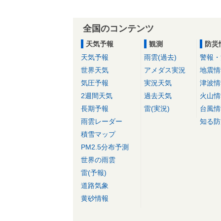
全国のコンテンツ
天気予報
観測
防災
天気予報
雨雲(過去)
警報・
世界天気
アメダス実況
地震情
気圧予報
実況天気
津波情
2週間天気
過去天気
火山情
長期予報
雷(実況)
台風情
雨雲レーダー
知る防
積雪マップ
PM2.5分布予測
世界の雨雲
雷(予報)
道路気象
黄砂情報