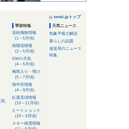
tenki.jpトップ
季節特集
天気ニュース
花粉飛散情報
気象予報士解説
(1～5月頃)
暮らしの話題
桜開花情報
放送局のニュース
(2～5月頃)
特集
GWの天気
(4～5月頃)
梅雨入り・明け
(5～7月頃)
熱中症情報
(4～9月頃)
紅葉見頃情報
天気
(10～11月頃)
ヒートショック
(10～3月頃)
スキー積雪情報
(11～5月頃)