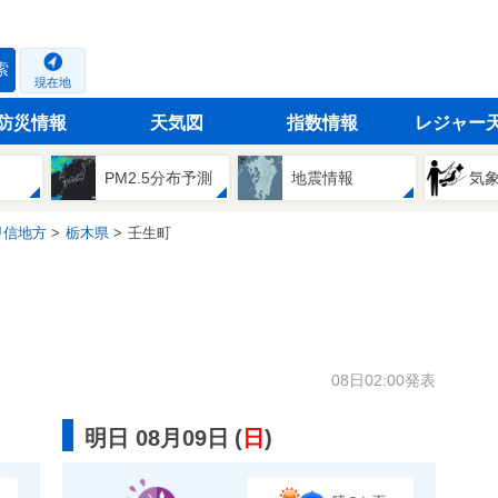
索
現在地
防災情報
天気図
指数情報
レジャー
PM2.5分布予測
地震情報
気
甲信地方
栃木県
壬生町
08日02:00発表
明日 08月09日
(
日
)