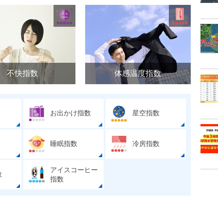
不快指数
体感温度指数
お出かけ指数
星空指数
睡眠指数
冷房指数
アイスコーヒー
数
指数