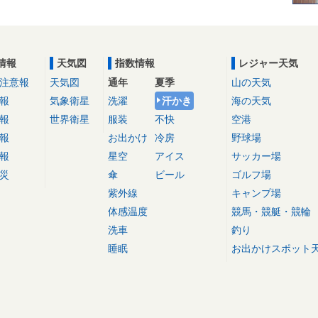
情報
天気図
指数情報
レジャー天気
注意報
天気図
通年
夏季
山の天気
報
気象衛星
洗濯
汗かき
海の天気
報
世界衛星
服装
不快
空港
報
お出かけ
冷房
野球場
報
星空
アイス
サッカー場
災
傘
ビール
ゴルフ場
紫外線
キャンプ場
体感温度
競馬・競艇・競輪
洗車
釣り
睡眠
お出かけスポット