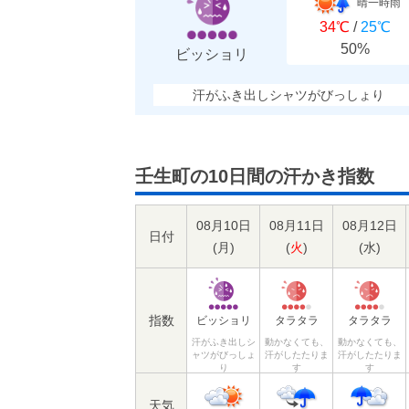
晴一時雨
34℃
/
25℃
50%
ビッショリ
汗がふき出しシャツがびっしょり
壬生町の10日間の汗かき指数
08月10日
08月11日
08月12日
日付
(
月
)
(
火
)
(
水
)
指数
ビッショリ
タラタラ
タラタラ
汗がふき出しシ
動かなくても、
動かなくても、
ャツがびっしょ
汗がしたたりま
汗がしたたりま
り
す
す
天気