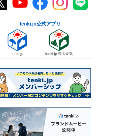
tenki.jp公式アプリ
tenki.jp
tenki.jp 登山天気