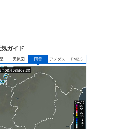
天気ガイド
星
天気図
雨雲
アメダス
PM2.5