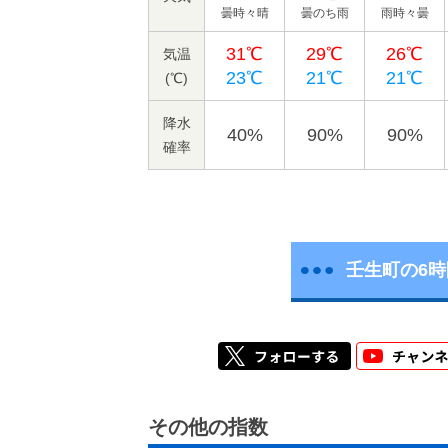
曇時々晴
曇のち雨
雨時々曇
31℃
29℃
26℃
気温
23℃
21℃
21℃
(℃)
降水
40%
90%
90%
確率
壬生町の6
その他の指数