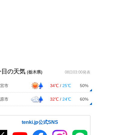
今日の天気
(栃木県)
08日03:00発表
宮市
34℃
/
25℃
50%
原市
32℃
/
24℃
60%
tenki.jp公式SNS