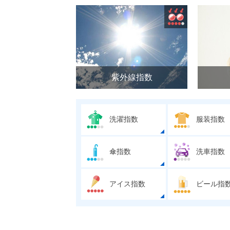
紫外線指数
洗濯指数
服装指数
傘指数
洗車指数
アイス指数
ビール指