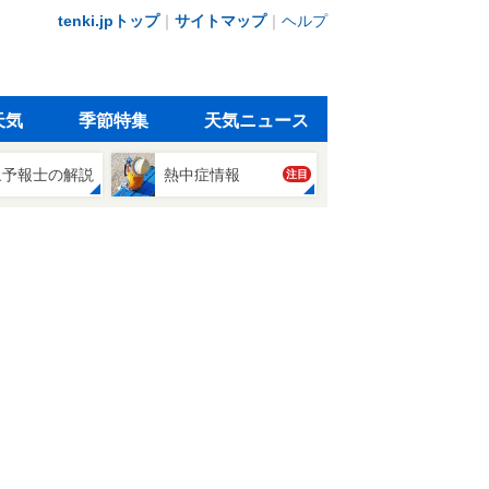
tenki.jpトップ
｜
サイトマップ
｜
ヘルプ
天気
季節特集
天気ニュース
象予報士の解説
熱中症情報
注目