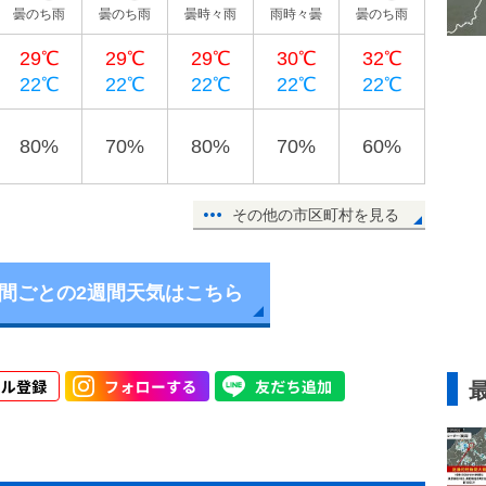
曇のち雨
曇のち雨
曇時々雨
雨時々曇
曇のち雨
29℃
29℃
29℃
30℃
32℃
22℃
22℃
22℃
22℃
22℃
80%
70%
80%
70%
60%
その他の市区町村を見る
時間ごとの2週間天気はこちら