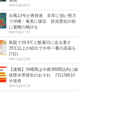
発表
08/07(金)18:41
台風13号が再発達 非常に強い勢力
で沖縄・奄美に接近 状況悪化の前
に避難の検討を
08/07(金)17:37
鳥取で39.6℃と酷暑日に迫る暑さ
35℃以上が続出で今年一番の高温も
(7日)
08/07(金)15:59
【速報】沖縄県は今後3時間以内に線
状降水帯発生のおそれ 7日15時10
分発表
08/07(金)15:29