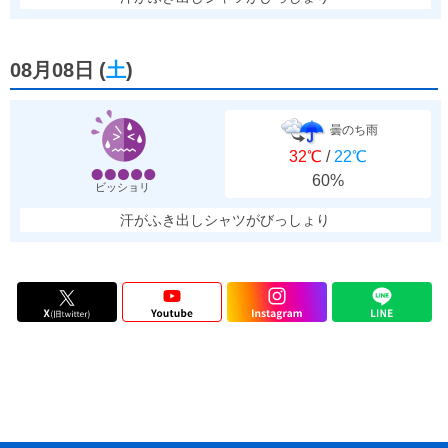
08月08日
(
土
)
曇のち雨
32℃
/
22℃
60%
ビッショリ
汗がふき出しシャツがびっしょり