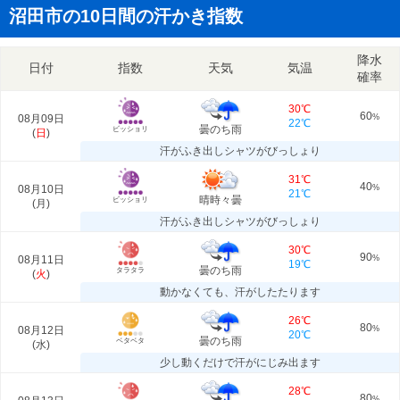
沼田市の10日間の汗かき指数
降水
日付
指数
天気
気温
確率
30℃
60
08月09日
%
22℃
曇のち雨
ビッショリ
(
日
)
汗がふき出しシャツがびっしょり
31℃
40
08月10日
%
21℃
晴時々曇
ビッショリ
(
月
)
汗がふき出しシャツがびっしょり
30℃
90
08月11日
%
19℃
曇のち雨
タラタラ
(
火
)
動かなくても、汗がしたたります
26℃
80
08月12日
%
20℃
曇のち雨
ベタベタ
(
水
)
少し動くだけで汗がにじみ出ます
28℃
80
%