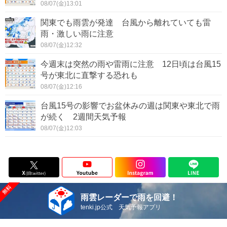
08/07(金)13:01
関東でも雨雲が発達 台風から離れていても雷
雨・激しい雨に注意
08/07(金)12:32
今週末は突然の雨や雷雨に注意 12日頃は台風15
号が東北に直撃する恐れも
08/07(金)12:16
台風15号の影響でお盆休みの週は関東や東北で雨
が続く 2週間天気予報
08/07(金)12:03
雨雲レーダーで雨を回避！
tenki.jp公式 天気予報アプリ