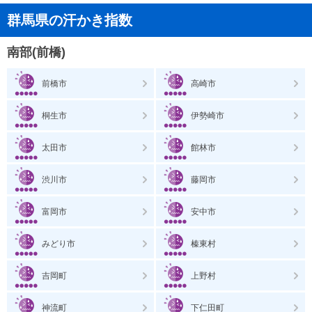
群馬県の汗かき指数
南部(前橋)
前橋市
高崎市
桐生市
伊勢崎市
太田市
館林市
渋川市
藤岡市
富岡市
安中市
みどり市
榛東村
吉岡町
上野村
神流町
下仁田町