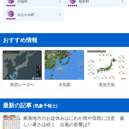
川場村
昭和村
みなかみ町
おすすめ情報
天気図
実況天気
雨雲レーダー
最新の記事
(気象予報士)
東海地方のお盆休みはにわか雨や雷雨に注意 厳
しい暑さは続く 台風の影響は?