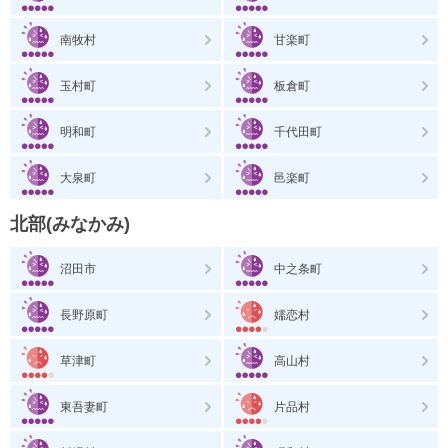
南牧村
甘楽町
玉村町
板倉町
明和町
千代田町
大泉町
邑楽町
北部(みなかみ)
沼田市
中之条町
長野原町
嬬恋村
草津町
高山村
東吾妻町
片品村