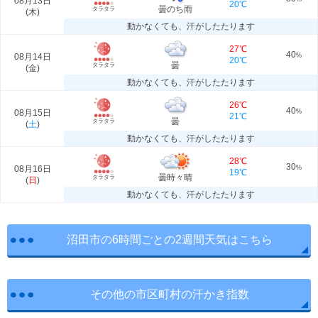
08月13日
20℃
曇のち雨
タラタラ
(
木
)
動かなくても、汗がしたたります
27℃
40
08月14日
%
20℃
曇
タラタラ
(
金
)
動かなくても、汗がしたたります
26℃
40
08月15日
%
21℃
曇
タラタラ
(
土
)
動かなくても、汗がしたたります
28℃
30
08月16日
%
19℃
曇時々晴
タラタラ
(
日
)
動かなくても、汗がしたたります
沼田市の6時間ごとの2週間天気はこちら
その他の市区町村の汗かき指数