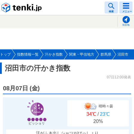
tenki.jp
検索
メニュー
現在地
トップ
指数情報一覧
汗かき指数
関東・甲信地方
群馬県
沼田市
沼田市の汗かき指数
07日12:00発表
08月07日
(
金
)
晴時々曇
34℃
/
23℃
20%
ビッショリ
汗がふき出しシャツがびっしょり