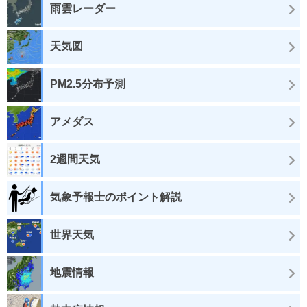
雨雲レーダー
天気図
PM2.5分布予測
アメダス
2週間天気
気象予報士のポイント解説
世界天気
地震情報