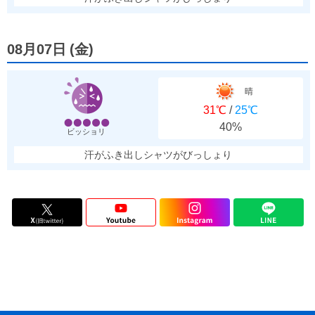
08月07日
(
金
)
晴
31℃
/
25℃
40%
ビッショリ
汗がふき出しシャツがびっしょり