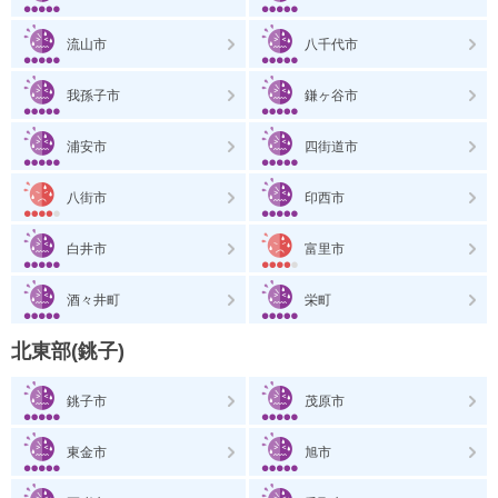
流山市
八千代市
我孫子市
鎌ヶ谷市
浦安市
四街道市
八街市
印西市
白井市
富里市
酒々井町
栄町
北東部(銚子)
銚子市
茂原市
東金市
旭市