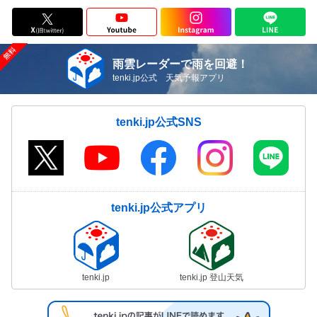
雨雲レーダーで雨を回避！
tenki.jp公式 天気予報アプリ
tenki.jp公式SNS
tenki.jp公式アプリ
tenki.jp
tenki.jp 登山天気