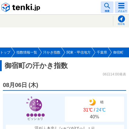
tenki.jp
検索
メニュー
現在地
トップ
指数情報一覧
汗かき指数
関東・甲信地方
千葉県
御宿町
御宿町の汗かき指数
06日14:00発表
08月06日
(
木
)
晴
31℃
/
24℃
40%
ビッショリ
汗がふき出しシャツがびっしょり