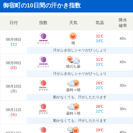
御宿町の10日間の汗かき指数
降水
日付
指数
天気
気温
確率
31℃
40
08月08日
%
24℃
晴
ビッショリ
(
土
)
汗がふき出しシャツがびっしょり
31℃
40
08月09日
%
23℃
晴のち曇
ビッショリ
(
日
)
汗がふき出しシャツがびっしょり
28℃
30
08月10日
%
23℃
曇時々晴
タラタラ
(
月
)
動かなくても、汗がしたたります
28℃
30
08月11日
%
22℃
曇時々晴
タラタラ
(
火
)
動かなくても、汗がしたたります
28℃
40
%