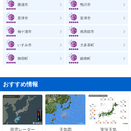
勝浦市
鴨川市
君津市
富津市
袖ケ浦市
南房総市
いすみ市
大多喜町
御宿町
鋸南町
おすすめ情報
天気図
実況天気
雨雲レーダー