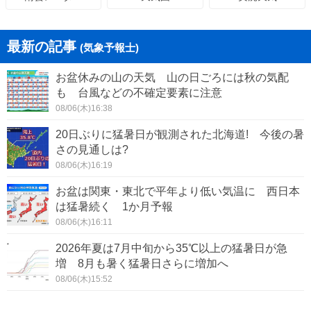
最新の記事
(気象予報士)
お盆休みの山の天気 山の日ごろには秋の気配
も 台風などの不確定要素に注意
08/06(木)16:38
20日ぶりに猛暑日が観測された北海道! 今後の暑
さの見通しは?
08/06(木)16:19
お盆は関東・東北で平年より低い気温に 西日本
は猛暑続く 1か月予報
08/06(木)16:11
2026年夏は7月中旬から35℃以上の猛暑日が急
増 8月も暑く猛暑日さらに増加へ
08/06(木)15:52