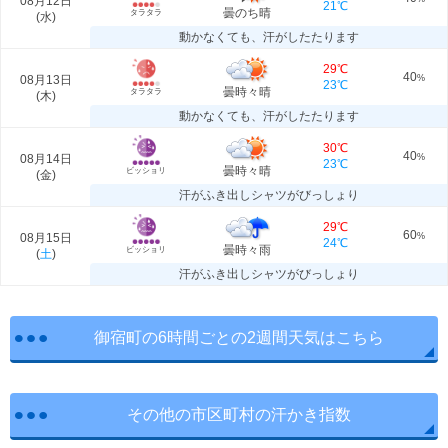
08月12日
21℃
曇のち晴
タラタラ
(
水
)
動かなくても、汗がしたたります
29℃
40
08月13日
%
23℃
曇時々晴
タラタラ
(
木
)
動かなくても、汗がしたたります
30℃
40
08月14日
%
23℃
曇時々晴
ビッショリ
(
金
)
汗がふき出しシャツがびっしょり
29℃
60
08月15日
%
24℃
曇時々雨
ビッショリ
(
土
)
汗がふき出しシャツがびっしょり
御宿町の6時間ごとの2週間天気はこちら
その他の市区町村の汗かき指数