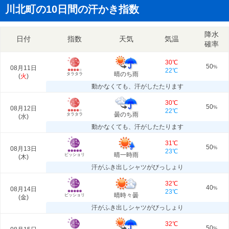
川北町の10日間の汗かき指数
降水
日付
指数
天気
気温
確率
30℃
50
08月11日
%
22℃
晴のち雨
タラタラ
(
火
)
動かなくても、汗がしたたります
30℃
50
08月12日
%
22℃
曇のち雨
タラタラ
(
水
)
動かなくても、汗がしたたります
31℃
50
08月13日
%
23℃
晴一時雨
ビッショリ
(
木
)
汗がふき出しシャツがびっしょり
32℃
40
08月14日
%
23℃
晴時々曇
ビッショリ
(
金
)
汗がふき出しシャツがびっしょり
32℃
50
%