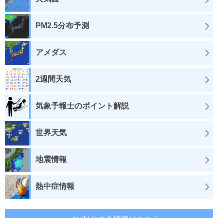
PM2.5分布予測
アメダス
2週間天気
気象予報士のポイント解説
世界天気
地震情報
熱中症情報