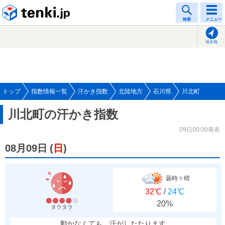
tenki.jp
検索
メニュー
現在地
トップ
指数情報一覧
汗かき指数
北陸地方
石川県
川北町
川北町の汗かき指数
09日00:00発表
08月09日
(
日
)
曇時々晴
32℃
/
24℃
20%
タラタラ
動かなくても、汗がしたたります