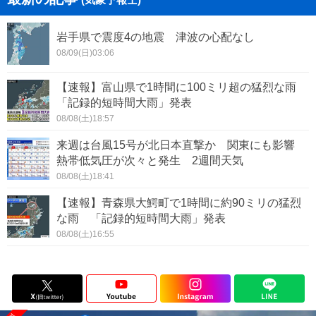
岩手県で震度4の地震 津波の心配なし
08/09(日)03:06
【速報】富山県で1時間に100ミリ超の猛烈な雨
「記録的短時間大雨」発表
08/08(土)18:57
来週は台風15号が北日本直撃か 関東にも影響
熱帯低気圧が次々と発生 2週間天気
08/08(土)18:41
【速報】青森県大鰐町で1時間に約90ミリの猛烈
な雨 「記録的短時間大雨」発表
08/08(土)16:55