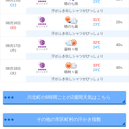
08月15日
23℃
晴のち雨
ビッショリ
(
土
)
汗がふき出しシャツがびっしょり
31℃
20
08月16日
%
23℃
晴のち曇
ビッショリ
(
日
)
汗がふき出しシャツがびっしょり
32℃
40
08月17日
%
24℃
曇時々晴
ビッショリ
(
月
)
汗がふき出しシャツがびっしょり
33℃
40
08月18日
%
24℃
晴時々曇
ビッショリ
(
火
)
汗がふき出しシャツがびっしょり
川北町の6時間ごとの2週間天気はこちら
その他の市区町村の汗かき指数