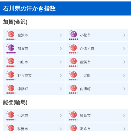
石川県の汗かき指数
加賀(金沢)
金沢市
小松市
加賀市
かほく市
白山市
能美市
野々市市
川北町
津幡町
内灘町
能登(輪島)
七尾市
輪島市
珠洲市
羽咋市