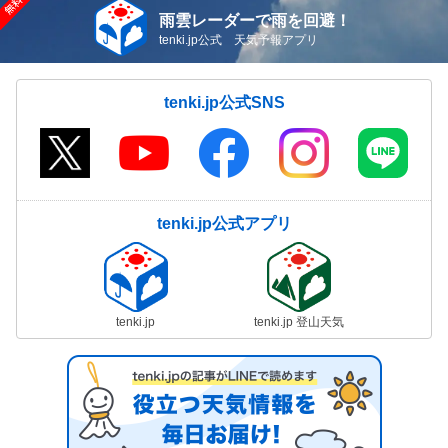
雨雲レーダーで雨を回避！
tenki.jp公式 天気予報アプリ
tenki.jp公式SNS
tenki.jp公式アプリ
tenki.jp
tenki.jp 登山天気