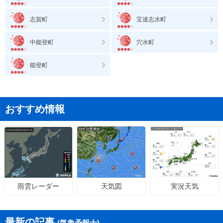
志賀町
宝達志水町
中能登町
穴水町
能登町
おすすめ情報
天気図
実況天気
雨雲レーダー
最新の記事
(気象予報士)