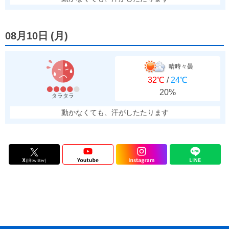
08月10日
(
月
)
晴時々曇
32℃
/
24℃
20%
タラタラ
動かなくても、汗がしたたります