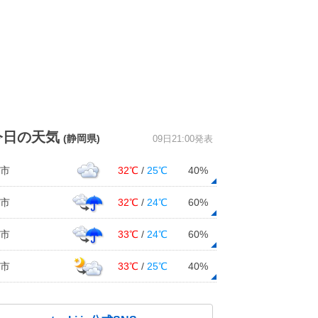
今日の天気
(静岡県)
09日21:00発表
市
32℃
/
25℃
40%
市
32℃
/
24℃
60%
市
33℃
/
24℃
60%
市
33℃
/
25℃
40%