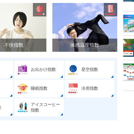
不快指数
体感温度指数
お出かけ指数
星空指数
睡眠指数
冷房指数
アイスコーヒー
数
指数