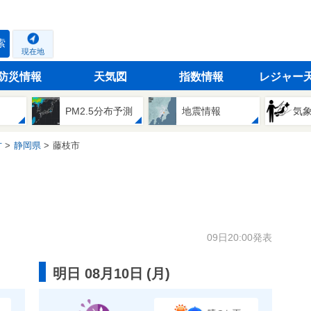
索
現在地
防災情報
天気図
指数情報
レジャー
PM2.5分布予測
地震情報
気
方
静岡県
藤枝市
09日20:00発表
明日 08月10日
(
月
)