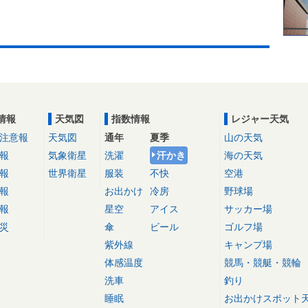
情報
天気図
指数情報
レジャー天気
注意報
天気図
通年
夏季
山の天気
報
気象衛星
洗濯
汗かき
海の天気
報
世界衛星
服装
不快
空港
報
お出かけ
冷房
野球場
報
星空
アイス
サッカー場
災
傘
ビール
ゴルフ場
紫外線
キャンプ場
体感温度
競馬・競艇・競輪
洗車
釣り
睡眠
お出かけスポット