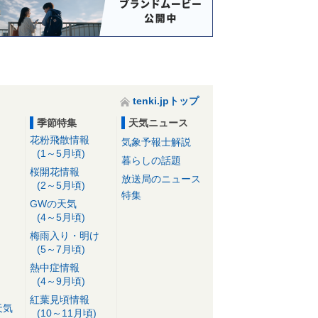
tenki.jpトップ
季節特集
天気ニュース
花粉飛散情報
気象予報士解説
(1～5月頃)
暮らしの話題
桜開花情報
放送局のニュース
(2～5月頃)
特集
GWの天気
(4～5月頃)
梅雨入り・明け
(5～7月頃)
熱中症情報
(4～9月頃)
紅葉見頃情報
天気
(10～11月頃)