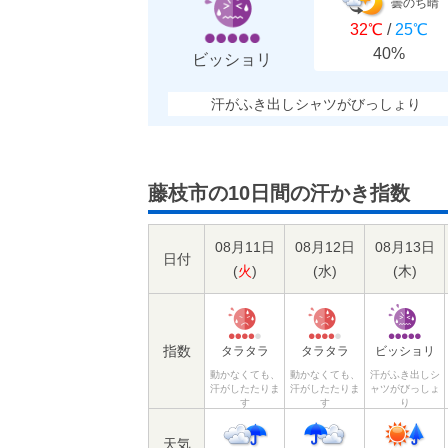
曇のち晴
32℃
/
25℃
40%
ビッショリ
汗がふき出しシャツがびっしょり
藤枝市の10日間の汗かき指数
08月11日
08月12日
08月13日
日付
(
火
)
(
水
)
(
木
)
指数
タラタラ
タラタラ
ビッショリ
動かなくても、
動かなくても、
汗がふき出しシ
汗がしたたりま
汗がしたたりま
ャツがびっしょ
す
す
り
天気