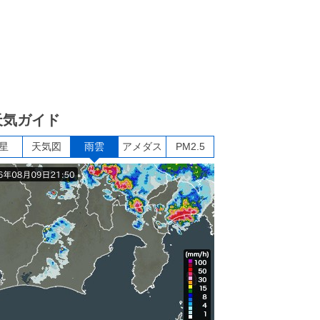
天気ガイド
星
天気図
雨雲
アメダス
PM2.5