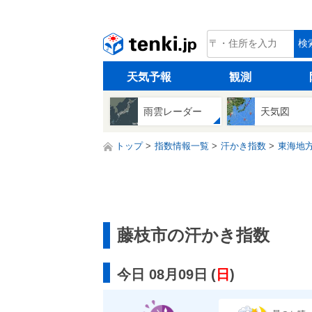
tenki.jp
検
天気予報
観測
雨雲レーダー
天気図
トップ
指数情報一覧
汗かき指数
東海地
藤枝市の汗かき指数
今日 08月09日
(
日
)