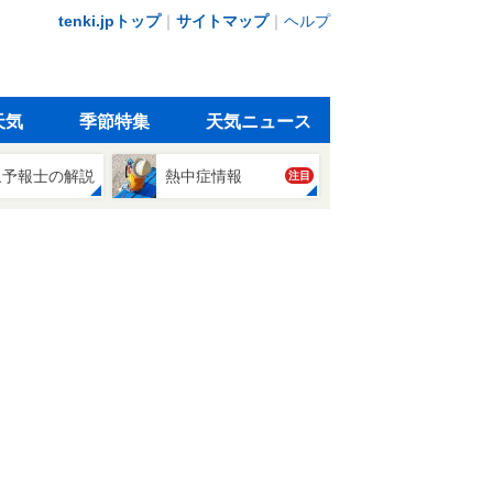
tenki.jpトップ
｜
サイトマップ
｜
ヘルプ
天気
季節特集
天気ニュース
象予報士の解説
熱中症情報
注目