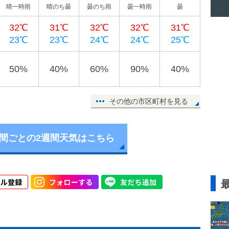
晴一時雨
晴のち曇
曇のち雨
曇一時雨
曇
32℃
31℃
32℃
32℃
31℃
23℃
23℃
24℃
24℃
25℃
50%
40%
60%
90%
40%
その他の市区町村を見る
時間ごとの2週間天気はこちら