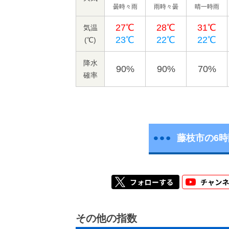
曇時々雨
雨時々曇
晴一時雨
27℃
28℃
31℃
気温
23℃
22℃
22℃
(℃)
降水
90%
90%
70%
確率
藤枝市の6
その他の指数