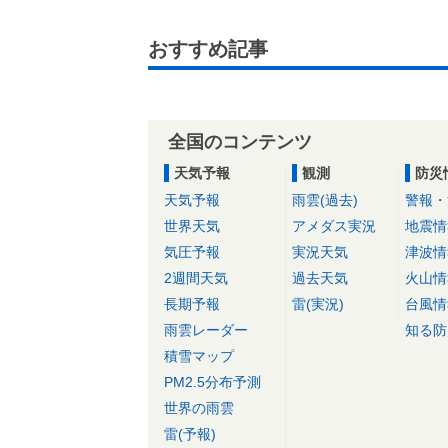
おすすめ記事
全国のコンテンツ
天気予報
観測
防災
天気予報
雨雲(過去)
警報・
世界天気
アメダス実況
地震情
気圧予報
実況天気
津波情
2週間天気
過去天気
火山情
長期予報
雷(実況)
台風情
雨雲レーダー
知る防
積雪マップ
PM2.5分布予測
世界の雨雲
雷(予報)