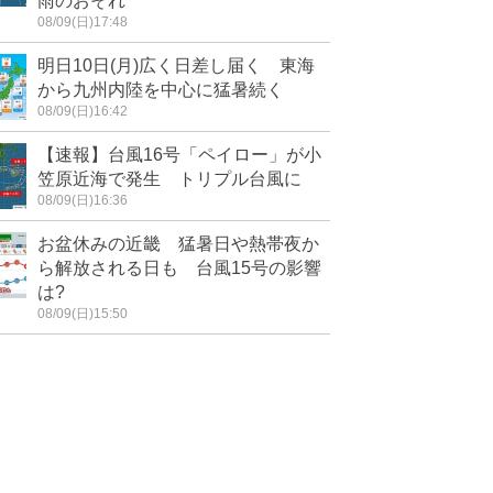
雨のおそれ
08/09(日)17:48
明日10日(月)広く日差し届く 東海
から九州内陸を中心に猛暑続く
08/09(日)16:42
【速報】台風16号「ペイロー」が小
笠原近海で発生 トリプル台風に
08/09(日)16:36
お盆休みの近畿 猛暑日や熱帯夜か
ら解放される日も 台風15号の影響
は?
08/09(日)15:50