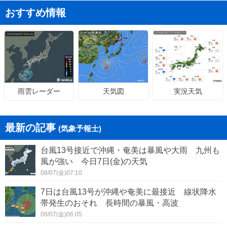
おすすめ情報
天気図
実況天気
雨雲レーダー
最新の記事
(気象予報士)
台風13号接近で沖縄・奄美は暴風や大雨 九州も
風が強い 今日7日(金)の天気
08/07(金)07:10
7日は台風13号が沖縄や奄美に最接近 線状降水
帯発生のおそれ 長時間の暴風・高波
08/07(金)06:05