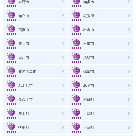
大府市
知多市
知立市
尾張旭市
高浜市
岩倉市
豊明市
日進市
愛西市
清須市
北名古屋市
弥富市
みよし市
あま市
長久手市
東郷町
豊山町
大口町
扶桑町
大治町