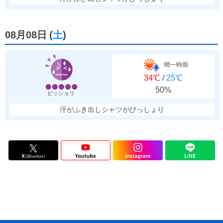
08月08日
(
土
)
晴一時雨
34℃
/
25℃
50%
ビッショリ
汗がふき出しシャツがびっしょり