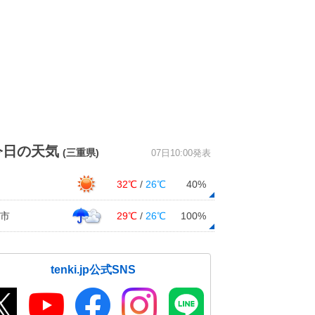
今日の天気
(三重県)
07日10:00発表
32℃
/
26℃
40%
市
29℃
/
26℃
100%
tenki.jp公式SNS