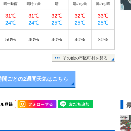
晴一時雨
晴時々曇
晴
晴のち曇
曇のち晴
31℃
31℃
32℃
32℃
33℃
24℃
24℃
25℃
25℃
25℃
50%
40%
40%
40%
30%
その他の市区町村を見る
時間ごとの2週間天気はこちら