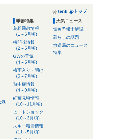
tenki.jpトップ
季節特集
天気ニュース
花粉飛散情報
気象予報士解説
(1～5月頃)
暮らしの話題
桜開花情報
放送局のニュース
(2～5月頃)
特集
GWの天気
(4～5月頃)
梅雨入り・明け
(5～7月頃)
熱中症情報
(4～9月頃)
紅葉見頃情報
天気
(10～11月頃)
ヒートショック
(10～3月頃)
スキー積雪情報
(11～5月頃)