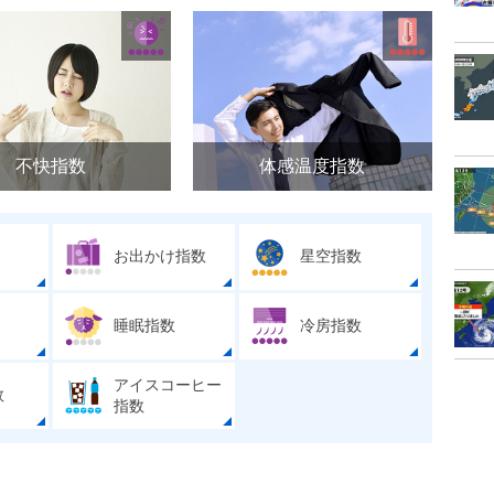
不快指数
体感温度指数
お出かけ指数
星空指数
睡眠指数
冷房指数
アイスコーヒー
数
指数