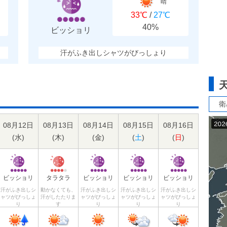
晴
33℃
/
27℃
40%
ビッショリ
汗がふき出しシャツがびっしょり
衛
08月12日
08月13日
08月14日
08月15日
08月16日
(
水
)
(
木
)
(
金
)
(
土
)
(
日
)
ビッショリ
タラタラ
ビッショリ
ビッショリ
ビッショリ
汗がふき出しシ
動かなくても、
汗がふき出しシ
汗がふき出しシ
汗がふき出しシ
ャツがびっしょ
汗がしたたりま
ャツがびっしょ
ャツがびっしょ
ャツがびっしょ
り
す
り
り
り