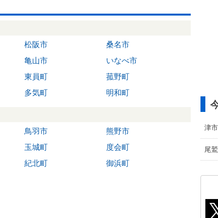
松阪市
桑名市
亀山市
いなべ市
東員町
菰野町
多気町
明和町
津市
鳥羽市
熊野市
玉城町
度会町
尾鷲
紀北町
御浜町