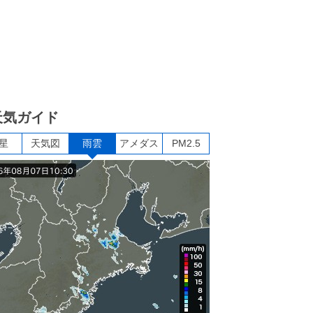
天気ガイド
星
天気図
雨雲
アメダス
PM2.5