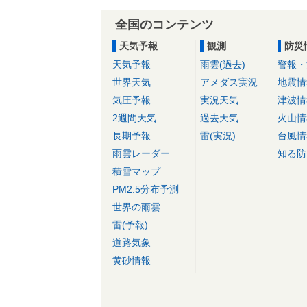
全国のコンテンツ
天気予報
観測
防災
天気予報
雨雲(過去)
警報・
世界天気
アメダス実況
地震情
気圧予報
実況天気
津波情
2週間天気
過去天気
火山情
長期予報
雷(実況)
台風情
雨雲レーダー
知る防
積雪マップ
PM2.5分布予測
世界の雨雲
雷(予報)
道路気象
黄砂情報