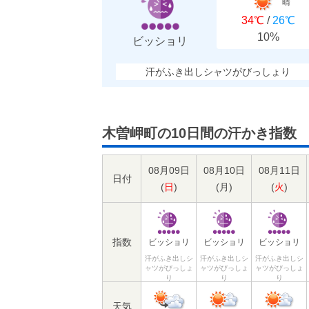
晴
34℃
/
26℃
10%
ビッショリ
汗がふき出しシャツがびっしょり
木曽岬町の10日間の汗かき指数
08月09日
08月10日
08月11日
日付
(
日
)
(
月
)
(
火
)
指数
ビッショリ
ビッショリ
ビッショリ
汗がふき出しシ
汗がふき出しシ
汗がふき出しシ
ャツがびっしょ
ャツがびっしょ
ャツがびっしょ
り
り
り
天気