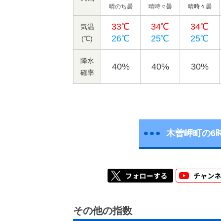
晴のち曇
晴時々曇
晴時々曇
33℃
34℃
34℃
気温
26℃
25℃
25℃
(℃)
降水
40%
40%
30%
確率
木曽岬町の6
その他の指数