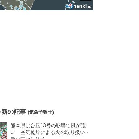
最新の記事
(気象予報士)
熊本県は台風13号の影響で風が強
い 空気乾燥による火の取り扱い・