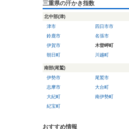
三重県の汗かき指数
北中部(津)
津市
四日市市
鈴鹿市
名張市
伊賀市
木曽岬町
朝日町
川越町
南部(尾鷲)
伊勢市
尾鷲市
志摩市
大台町
大紀町
南伊勢町
紀宝町
おすすめ情報