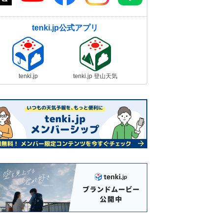
tenki.jp公式アプリ
tenki.jp
tenki.jp 登山天気