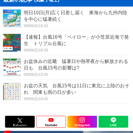
明日10日(月)広く日差し届く 東海から九州内陸
を中心に猛暑続く
08/09(日)16:42
【速報】台風16号「ペイロー」が小笠原近海で発
生 トリプル台風に
08/09(日)16:36
お盆休みの近畿 猛暑日や熱帯夜から解放される
日も 台風15号の影響は?
08/09(日)15:50
お盆の天気 台風15号は11日に東北に上陸のおそ
れ 関東も雨の日が多い
08/09(日)14:42