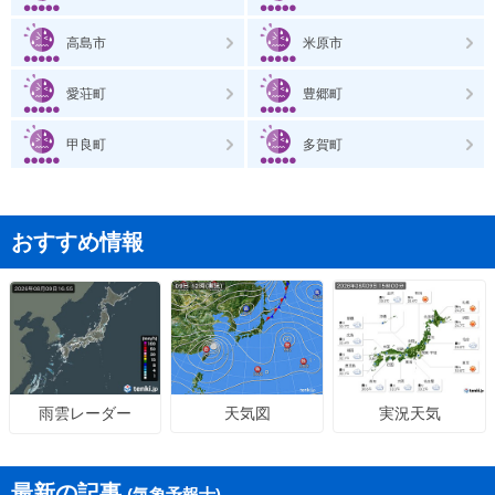
高島市
米原市
愛荘町
豊郷町
甲良町
多賀町
おすすめ情報
天気図
実況天気
雨雲レーダー
最新の記事
(気象予報士)