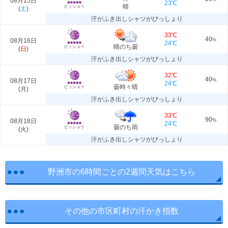
08月15日
23℃
晴
ビッショリ
(
土
)
汗がふき出しシャツがびっしょり
33℃
40
08月16日
%
24℃
晴のち曇
ビッショリ
(
日
)
汗がふき出しシャツがびっしょり
32℃
40
08月17日
%
24℃
曇時々晴
ビッショリ
(
月
)
汗がふき出しシャツがびっしょり
33℃
90
08月18日
%
24℃
曇のち雨
ビッショリ
(
火
)
汗がふき出しシャツがびっしょり
野洲市の6時間ごとの2週間天気はこちら
その他の市区町村の汗かき指数