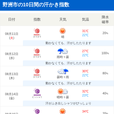
野洲市の10日間の汗かき指数
降水
日付
指数
天気
気温
確率
31℃
20
08月11日
%
22℃
晴
タラタラ
(
火
)
動かなくても、汗がしたたります
27℃
100
08月12日
%
22℃
雨時々曇
タラタラ
(
水
)
動かなくても、汗がしたたります
30℃
80
08月13日
%
22℃
曇時々雨
タラタラ
(
木
)
動かなくても、汗がしたたります
32℃
40
08月14日
%
23℃
晴時々曇
ビッショリ
(
金
)
汗がふき出しシャツがびっしょり
34℃
20
%