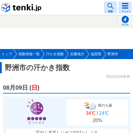
tenki.jp
検索
メニュー
現在地
トップ
指数情報一覧
汗かき指数
近畿地方
滋賀県
野洲市
野洲市の汗かき指数
09日14:00発表
08月09日
(
日
)
晴のち曇
34℃
/
24℃
20%
ビッショリ
汗がふき出しシャツがびっしょり