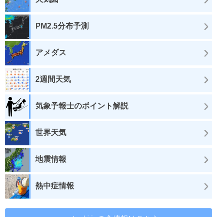
PM2.5分布予測
アメダス
2週間天気
気象予報士のポイント解説
世界天気
地震情報
熱中症情報