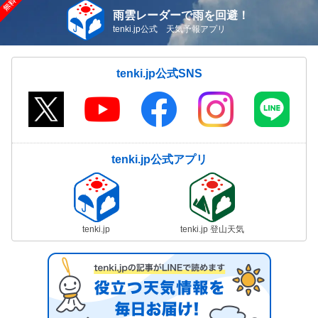
雨雲レーダーで雨を回避！
tenki.jp公式 天気予報アプリ
tenki.jp公式SNS
tenki.jp公式アプリ
tenki.jp
tenki.jp 登山天気