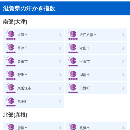
滋賀県の汗かき指数
南部(大津)
大津市
近江八幡市
草津市
守山市
栗東市
甲賀市
野洲市
湖南市
東近江市
日野町
竜王町
北部(彦根)
彦根市
長浜市