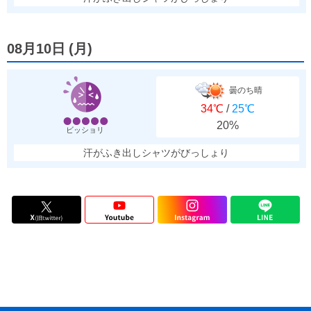
08月10日
(
月
)
曇のち晴
34℃
/
25℃
20%
ビッショリ
汗がふき出しシャツがびっしょり