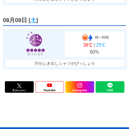
08月08日
(
土
)
晴一時雨
36℃
/
25℃
60%
ビッショリ
汗がふき出しシャツがびっしょり