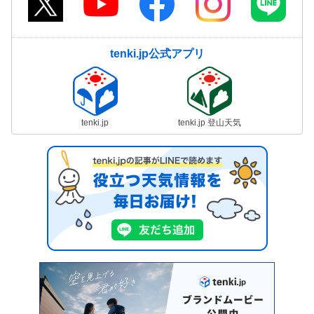
tenki.jp公式アプリ
tenki.jp
tenki.jp 登山天気