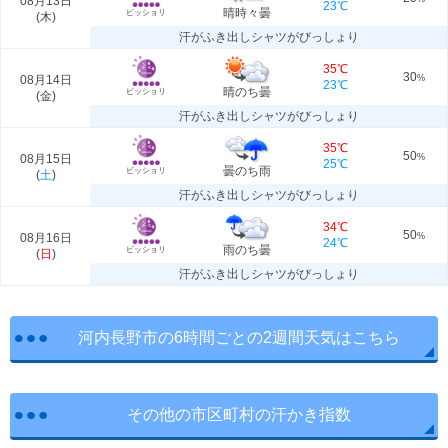
08月13日
23℃
晴時々曇
ビッショリ
(
木
)
汗がふき出しシャツがびっしょり
35℃
30
08月14日
%
23℃
晴のち曇
ビッショリ
(
金
)
汗がふき出しシャツがびっしょり
35℃
50
08月15日
%
25℃
曇のち雨
ビッショリ
(
土
)
汗がふき出しシャツがびっしょり
34℃
50
08月16日
%
24℃
雨のち曇
ビッショリ
(
日
)
汗がふき出しシャツがびっしょり
河内長野市の6時間ごとの2週間天気はこちら
その他の市区町村の汗かき指数