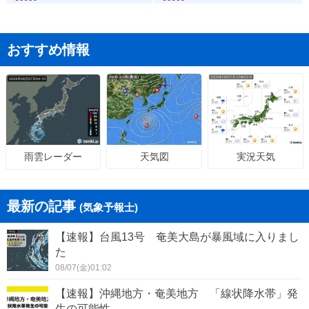
おすすめ情報
天気図
実況天気
雨雲レーダー
最新の記事
(気象予報士)
【速報】台風13号 奄美大島が暴風域に入りまし
た
08/07(金)01:02
【速報】沖縄地方・奄美地方 「線状降水帯」発
生の可能性