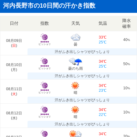
河内長野市の10日間の汗かき指数
降水
日付
指数
天気
気温
確率
33℃
40
08月09日
%
25℃
曇
ビッショリ
(
日
)
汗がふき出しシャツがびっしょり
34℃
50
08月10日
%
25℃
曇のち雨
ビッショリ
(
月
)
汗がふき出しシャツがびっしょり
34℃
10
08月11日
%
23℃
晴
ビッショリ
(
火
)
汗がふき出しシャツがびっしょり
34℃
10
08月12日
%
22℃
晴
ビッショリ
(
水
)
汗がふき出しシャツがびっしょり
34℃
20
%