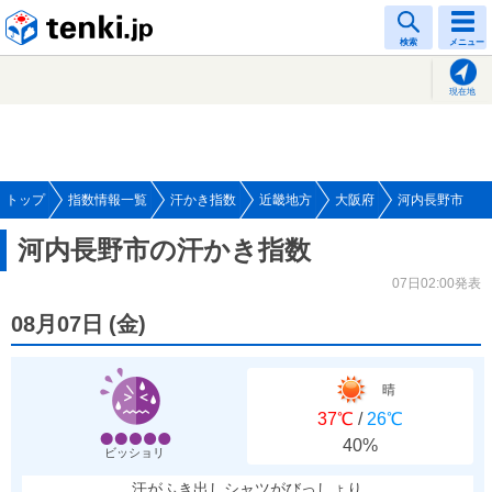
tenki.jp
検索
メニュー
現在地
トップ
指数情報一覧
汗かき指数
近畿地方
大阪府
河内長野市
河内長野市の汗かき指数
07日02:00発表
08月07日
(
金
)
晴
37℃
/
26℃
40%
ビッショリ
汗がふき出しシャツがびっしょり