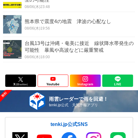
08/06(木)23:48
熊本県で震度4の地震 津波の心配なし
08/06(木)19:56
台風13号は沖縄・奄美に接近 線状降水帯発生の
可能性 暴風や高波などに厳重警戒
08/06(木)18:00
雨雲レーダーで雨を回避！
tenki.jp公式 天気予報アプリ
tenki.jp公式SNS