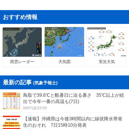
おすすめ情報
天気図
実況天気
雨雲レーダー
最新の記事
(気象予報士)
鳥取で39.6℃と酷暑日に迫る暑さ 35℃以上が続
出で今年一番の高温も(7日)
08/07(金)15:59
【速報】沖縄県は今後3時間以内に線状降水帯発
生のおそれ 7日15時10分発表