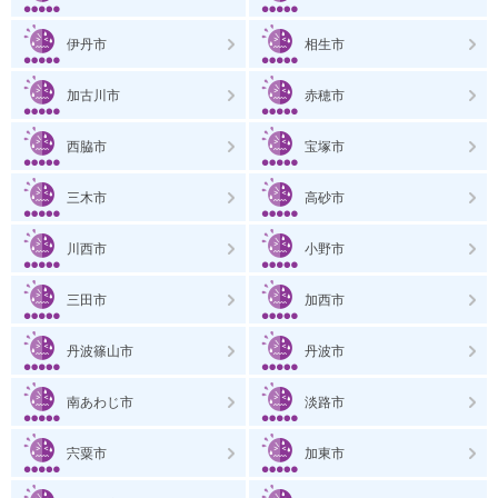
伊丹市
相生市
加古川市
赤穂市
西脇市
宝塚市
三木市
高砂市
川西市
小野市
三田市
加西市
丹波篠山市
丹波市
南あわじ市
淡路市
宍粟市
加東市