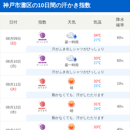
神戸市灘区の10日間の汗かき指数
降水
日付
指数
天気
気温
確率
34℃
60
08月09日
%
27℃
曇一時雨
ビッショリ
(
日
)
汗がふき出しシャツがびっしょり
33℃
60
08月10日
%
27℃
曇一時雨
ビッショリ
(
月
)
汗がふき出しシャツがびっしょり
32℃
10
08月11日
%
25℃
晴
タラタラ
(
火
)
動かなくても、汗がしたたります
31℃
40
08月12日
%
24℃
晴
タラタラ
(
水
)
動かなくても、汗がしたたります
33℃
40
%