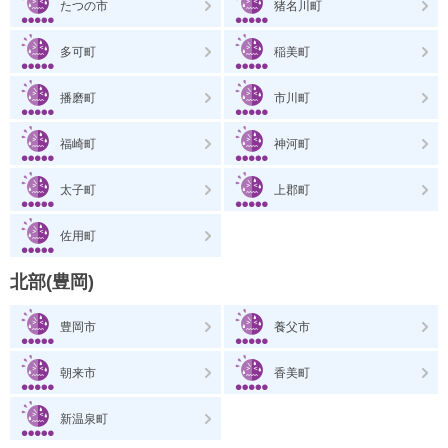
たつの市
猪名川町
多可町
稲美町
播磨町
市川町
福崎町
神河町
太子町
上郡町
佐用町
北部(豊岡)
豊岡市
養父市
朝来市
香美町
新温泉町