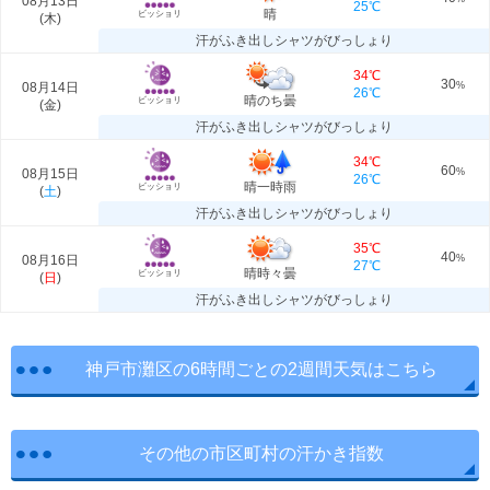
08月13日
25℃
晴
ビッショリ
(
木
)
汗がふき出しシャツがびっしょり
34℃
30
08月14日
%
26℃
晴のち曇
ビッショリ
(
金
)
汗がふき出しシャツがびっしょり
34℃
60
08月15日
%
26℃
晴一時雨
ビッショリ
(
土
)
汗がふき出しシャツがびっしょり
35℃
40
08月16日
%
27℃
晴時々曇
ビッショリ
(
日
)
汗がふき出しシャツがびっしょり
神戸市灘区の6時間ごとの2週間天気はこちら
その他の市区町村の汗かき指数