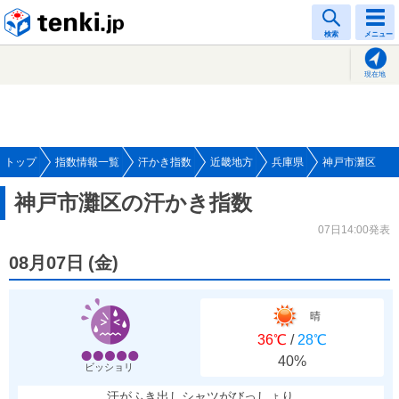
tenki.jp
検索
メニュー
現在地
トップ
指数情報一覧
汗かき指数
近畿地方
兵庫県
神戸市灘区
神戸市灘区の汗かき指数
07日14:00発表
08月07日
(
金
)
晴
36℃
/
28℃
40%
ビッショリ
汗がふき出しシャツがびっしょり