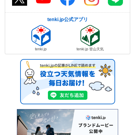
tenki.jp公式アプリ
tenki.jp
tenki.jp 登山天気