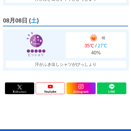
08月08日
(
土
)
晴
35℃
/
27℃
40%
ビッショリ
汗がふき出しシャツがびっしょり