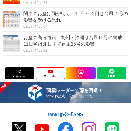
08/07(金)15:29
関東のお盆は雨が続く 11日～12日は台風15号の
影響を受ける恐れ
08/07(金)15:07
お盆の高速道路 九州・沖縄は台風13号に警戒
11日頃は北日本で台風15号の影響
08/07(金)15:02
雨雲レーダーで雨を回避！
tenki.jp公式 天気予報アプリ
tenki.jp公式SNS