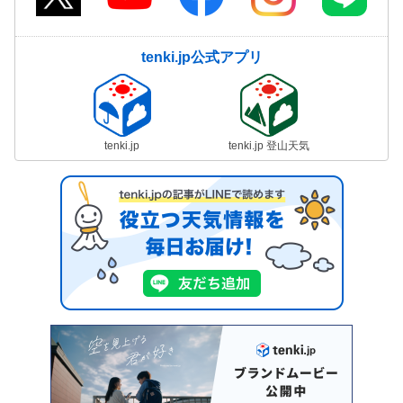
tenki.jp公式アプリ
tenki.jp
tenki.jp 登山天気