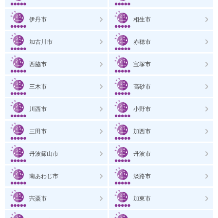
伊丹市
相生市
加古川市
赤穂市
西脇市
宝塚市
三木市
高砂市
川西市
小野市
三田市
加西市
丹波篠山市
丹波市
南あわじ市
淡路市
宍粟市
加東市