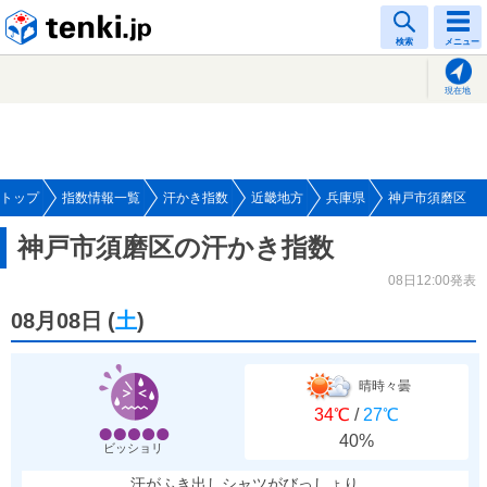
tenki.jp
検索
メニュー
現在地
トップ
指数情報一覧
汗かき指数
近畿地方
兵庫県
神戸市須磨区
神戸市須磨区の汗かき指数
08日12:00発表
08月08日
(
土
)
晴時々曇
34℃
/
27℃
40%
ビッショリ
汗がふき出しシャツがびっしょり