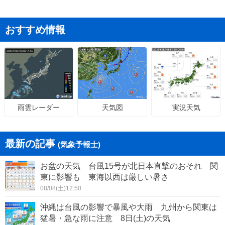
おすすめ情報
天気図
実況天気
雨雲レーダー
最新の記事
(気象予報士)
お盆の天気 台風15号が北日本直撃のおそれ 関
東に影響も 東海以西は厳しい暑さ
08/08(土)12:50
沖縄は台風の影響で暴風や大雨 九州から関東は
猛暑・急な雨に注意 8日(土)の天気