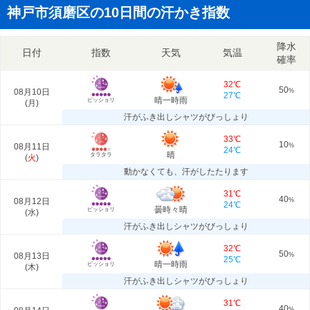
神戸市須磨区の10日間の汗かき指数
降水
日付
指数
天気
気温
確率
32℃
50
08月10日
%
27℃
晴一時雨
ビッショリ
(
月
)
汗がふき出しシャツがびっしょり
33℃
10
08月11日
%
24℃
晴
タラタラ
(
火
)
動かなくても、汗がしたたります
31℃
40
08月12日
%
24℃
曇時々晴
ビッショリ
(
水
)
汗がふき出しシャツがびっしょり
32℃
50
08月13日
%
25℃
晴一時雨
ビッショリ
(
木
)
汗がふき出しシャツがびっしょり
31℃
40
%