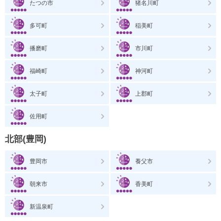
たつの市
猪名川町
多可町
稲美町
播磨町
市川町
福崎町
神河町
太子町
上郡町
佐用町
北部(豊岡)
豊岡市
養父市
朝来市
香美町
新温泉町