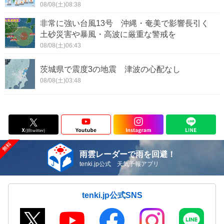
08/08(土)08:38
非常に強い台風13号 沖縄・奄美で影響長引く
土砂災害や暴風・高波に厳重な警戒を
08/08(土)06:43
茨城県で震度3の地震 津波の心配なし
08/08(土)03:48
雨雲レーダーで雨を回避！
tenki.jp公式 天気予報アプリ
tenki.jp公式SNS