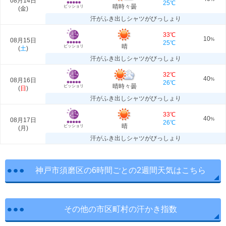
08月14日
25℃
晴時々曇
ビッショリ
(
金
)
汗がふき出しシャツがびっしょり
33℃
10
08月15日
%
25℃
晴
ビッショリ
(
土
)
汗がふき出しシャツがびっしょり
32℃
40
08月16日
%
26℃
晴時々曇
ビッショリ
(
日
)
汗がふき出しシャツがびっしょり
33℃
40
08月17日
%
26℃
晴
ビッショリ
(
月
)
汗がふき出しシャツがびっしょり
神戸市須磨区の6時間ごとの2週間天気はこちら
その他の市区町村の汗かき指数