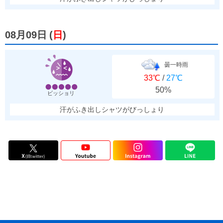
08月09日
(
日
)
曇一時雨
33℃
/
27℃
50%
ビッショリ
汗がふき出しシャツがびっしょり