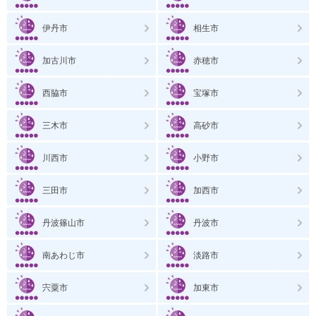
伊丹市
相生市
加古川市
赤穂市
西脇市
宝塚市
三木市
高砂市
川西市
小野市
三田市
加西市
丹波篠山市
丹波市
南あわじ市
淡路市
宍粟市
加東市