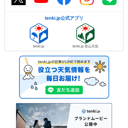
tenki.jp公式アプリ
tenki.jp
tenki.jp 登山天気