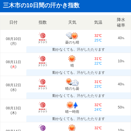
三木市の10日間の汗かき指数
降水
日付
指数
天気
気温
確率
32℃
40
08月10日
%
25℃
曇のち晴
タラタラ
(
月
)
動かなくても、汗がしたたります
31℃
10
08月11日
%
22℃
晴
タラタラ
(
火
)
動かなくても、汗がしたたります
31℃
40
08月12日
%
23℃
晴のち曇
タラタラ
(
水
)
動かなくても、汗がしたたります
32℃
50
08月13日
%
24℃
晴一時雨
タラタラ
(
木
)
動かなくても、汗がしたたります
32℃
10
%