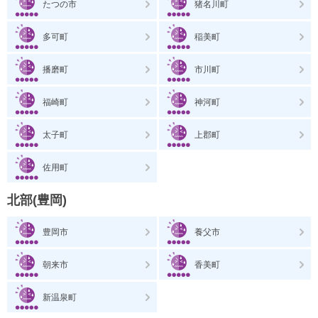
たつの市
猪名川町
多可町
稲美町
播磨町
市川町
福崎町
神河町
太子町
上郡町
佐用町
北部(豊岡)
豊岡市
養父市
朝来市
香美町
新温泉町