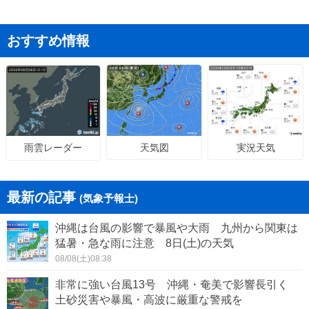
おすすめ情報
天気図
実況天気
雨雲レーダー
最新の記事
(気象予報士)
沖縄は台風の影響で暴風や大雨 九州から関東は
猛暑・急な雨に注意 8日(土)の天気
08/08(土)08:38
非常に強い台風13号 沖縄・奄美で影響長引く
土砂災害や暴風・高波に厳重な警戒を