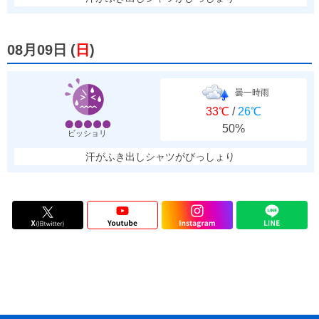
08月09日
(
日
)
曇一時雨
33℃
/
26℃
50%
ビッショリ
汗がふき出しシャツがびっしょり