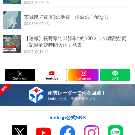
08/08(土)06:43
茨城県で震度3の地震 津波の心配なし
08/08(土)03:48
【速報】長野県で1時間に約100ミリの猛烈な雨
「記録的短時間大雨」発表
08/07(金)18:41
雨雲レーダーで雨を回避！
tenki.jp公式 天気予報アプリ
tenki.jp公式SNS