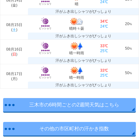
08月14日
24℃
晴
ビッショリ
(
金
)
汗がふき出しシャツがびっしょり
34℃
20
08月15日
%
24℃
晴時々曇
ビッショリ
(
土
)
汗がふき出しシャツがびっしょり
33℃
50
08月16日
%
25℃
晴一時雨
ビッショリ
(
日
)
汗がふき出しシャツがびっしょり
33℃
50
08月17日
%
25℃
晴一時雨
ビッショリ
(
月
)
汗がふき出しシャツがびっしょり
三木市の6時間ごとの2週間天気はこちら
その他の市区町村の汗かき指数