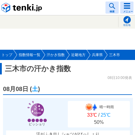
tenki.jp
検索
メニュー
現在地
トップ
指数情報一覧
汗かき指数
近畿地方
兵庫県
三木市
三木市の汗かき指数
08日10:00発表
08月08日
(
土
)
晴一時雨
33℃
/
25℃
50%
ビッショリ
汗がふき出しシャツがびっしょり