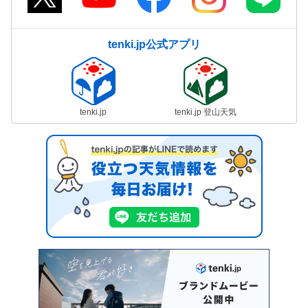
tenki.jp公式アプリ
tenki.jp
tenki.jp 登山天気