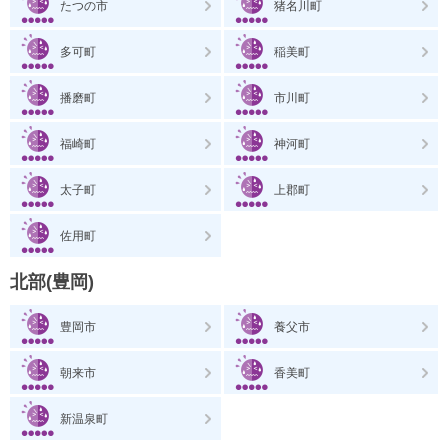
たつの市
猪名川町
多可町
稲美町
播磨町
市川町
福崎町
神河町
太子町
上郡町
佐用町
北部(豊岡)
豊岡市
養父市
朝来市
香美町
新温泉町