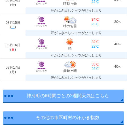
08月14日
22℃
晴時々曇
ビッショリ
(
金
)
汗がふき出しシャツがびっしょり
34℃
30
08月15日
%
23℃
晴のち曇
ビッショリ
(
土
)
汗がふき出しシャツがびっしょり
32℃
40
08月16日
%
22℃
晴
ビッショリ
(
日
)
汗がふき出しシャツがびっしょり
33℃
40
08月17日
%
23℃
曇時々晴
ビッショリ
(
月
)
汗がふき出しシャツがびっしょり
神河町の6時間ごとの2週間天気はこちら
その他の市区町村の汗かき指数