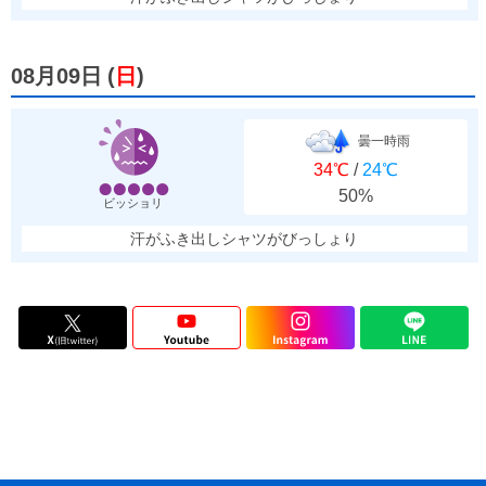
08月09日
(
日
)
曇一時雨
34℃
/
24℃
50%
ビッショリ
汗がふき出しシャツがびっしょり