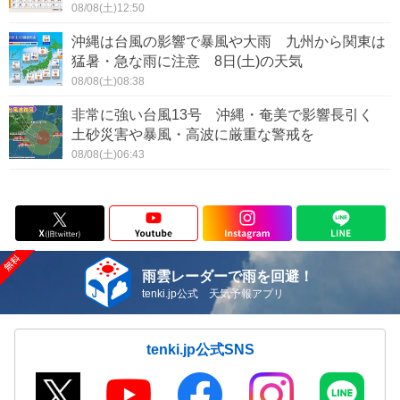
08/08(土)12:50
沖縄は台風の影響で暴風や大雨 九州から関東は
猛暑・急な雨に注意 8日(土)の天気
08/08(土)08:38
非常に強い台風13号 沖縄・奄美で影響長引く
土砂災害や暴風・高波に厳重な警戒を
08/08(土)06:43
雨雲レーダーで雨を回避！
tenki.jp公式 天気予報アプリ
tenki.jp公式SNS