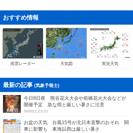
おすすめ情報
天気図
実況天気
雨雲レーダー
最新の記事
(気象予報士)
今日8日夜 熊谷花火大会や前橋花火大会などが
開催予定 急な雨と厳しい暑さに注意
08/08(土)15:03
お盆の天気 台風15号が北日本直撃のおそれ 関
東に影響も 東海以西は厳しい暑さ