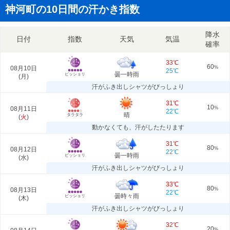
神河町の10日間の汗かき指数
降水
日付
指数
天気
気温
確率
33℃
60
08月10日
%
25℃
曇一時雨
ビッショリ
(
月
)
汗がふき出しシャツがびっしょり
31℃
10
08月11日
%
22℃
晴
タラタラ
(
火
)
動かなくても、汗がしたたります
31℃
80
08月12日
%
22℃
曇一時雨
ビッショリ
(
水
)
汗がふき出しシャツがびっしょり
33℃
80
08月13日
%
22℃
曇時々雨
ビッショリ
(
木
)
汗がふき出しシャツがびっしょり
32℃
20
%