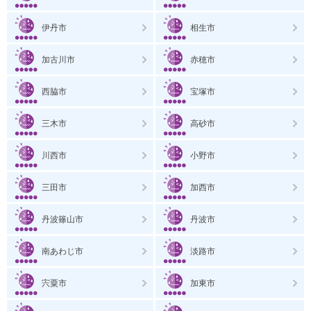
伊丹市
相生市
加古川市
赤穂市
西脇市
宝塚市
三木市
高砂市
川西市
小野市
三田市
加西市
丹波篠山市
丹波市
南あわじ市
淡路市
宍粟市
加東市