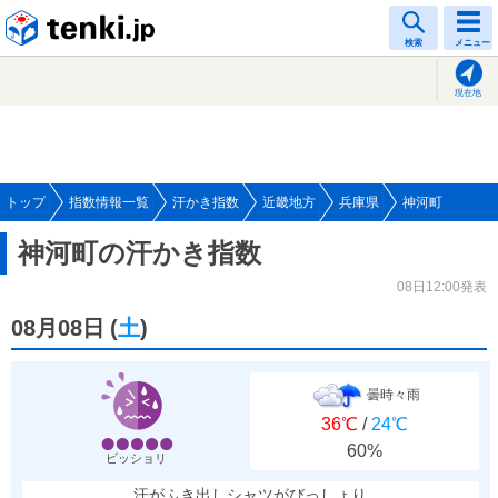
tenki.jp
検索
メニュー
現在地
トップ
指数情報一覧
汗かき指数
近畿地方
兵庫県
神河町
神河町の汗かき指数
08日12:00発表
08月08日
(
土
)
曇時々雨
36℃
/
24℃
60%
ビッショリ
汗がふき出しシャツがびっしょり