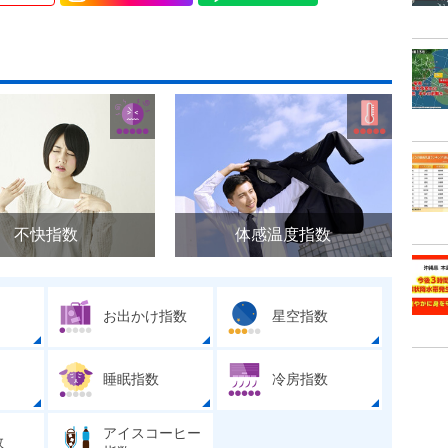
不快指数
体感温度指数
お出かけ指数
星空指数
睡眠指数
冷房指数
アイスコーヒー
数