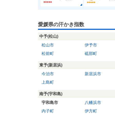
愛媛県の汗かき指数
中予(松山)
松山市
伊予市
松前町
砥部町
東予(新居浜)
今治市
新居浜市
上島町
南予(宇和島)
宇和島市
八幡浜市
内子町
伊方町