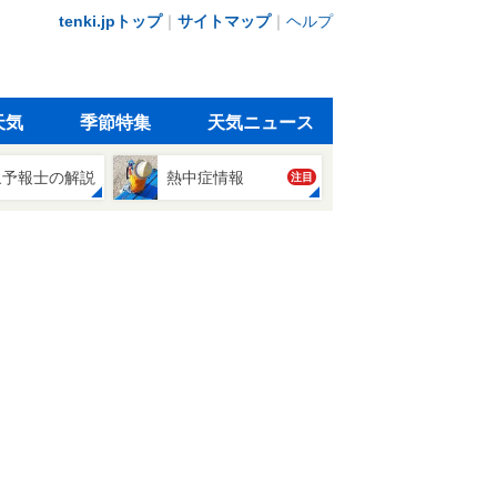
tenki.jpトップ
｜
サイトマップ
｜
ヘルプ
天気
季節特集
天気ニュース
象予報士の解説
熱中症情報
注目