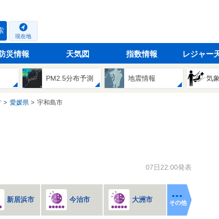
索
現在地
防災情報
天気図
指数情報
レジャー
PM2.5分布予測
地震情報
気
方
愛媛県
宇和島市
07日22:00発表
新居浜市
今治市
大洲市
その他