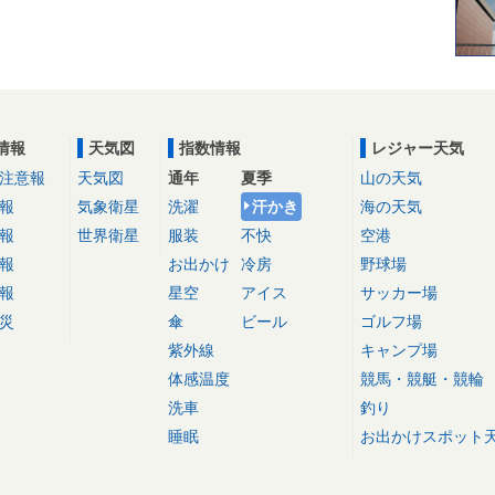
情報
天気図
指数情報
レジャー天気
注意報
天気図
通年
夏季
山の天気
報
気象衛星
洗濯
汗かき
海の天気
報
世界衛星
服装
不快
空港
報
お出かけ
冷房
野球場
報
星空
アイス
サッカー場
災
傘
ビール
ゴルフ場
紫外線
キャンプ場
体感温度
競馬・競艇・競輪
洗車
釣り
睡眠
お出かけスポット