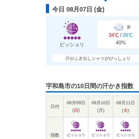
今日 08月07日
(
金
)
曇
34℃
/
26℃
40%
ビッショリ
汗がふき出しシャツがびっしょり
宇和島市の10日間の汗かき指数
08月09日
08月10日
08月11日
日付
(
日
)
(
月
)
(
火
)
指数
ビッショリ
ビッショリ
ビッショリ