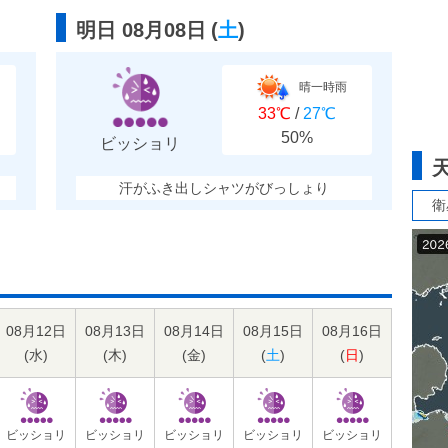
明日 08月08日
(
土
)
晴一時雨
33℃
/
27℃
50%
ビッショリ
汗がふき出しシャツがびっしょり
衛
08月12日
08月13日
08月14日
08月15日
08月16日
(
水
)
(
木
)
(
金
)
(
土
)
(
日
)
ビッショリ
ビッショリ
ビッショリ
ビッショリ
ビッショリ