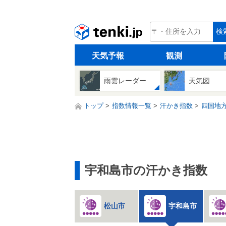
tenki.jp
検
天気予報
観測
雨雲レーダー
天気図
トップ
指数情報一覧
汗かき指数
四国地
宇和島市の汗かき指数
松山市
宇和島市