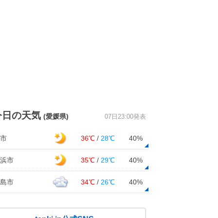
今日の天気
(愛媛県)
07日23:00発表
市
36℃
/
28℃
40%
浜市
35℃
/
29℃
40%
島市
34℃
/
26℃
40%