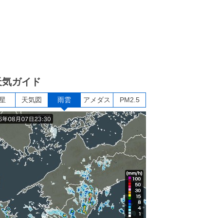
天気ガイド
星
天気図
雨雲
アメダス
PM2.5