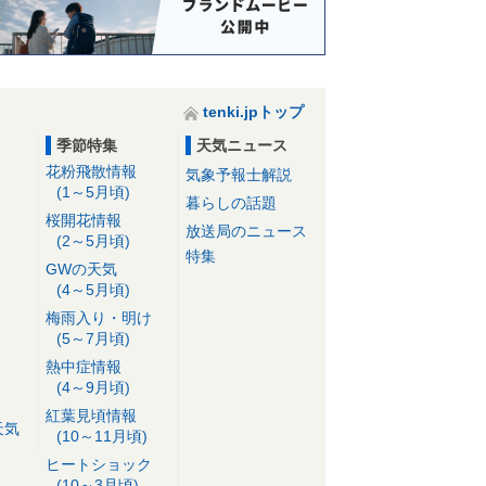
tenki.jpトップ
季節特集
天気ニュース
花粉飛散情報
気象予報士解説
(1～5月頃)
暮らしの話題
桜開花情報
放送局のニュース
(2～5月頃)
特集
GWの天気
(4～5月頃)
梅雨入り・明け
(5～7月頃)
熱中症情報
(4～9月頃)
紅葉見頃情報
天気
(10～11月頃)
ヒートショック
(10～3月頃)