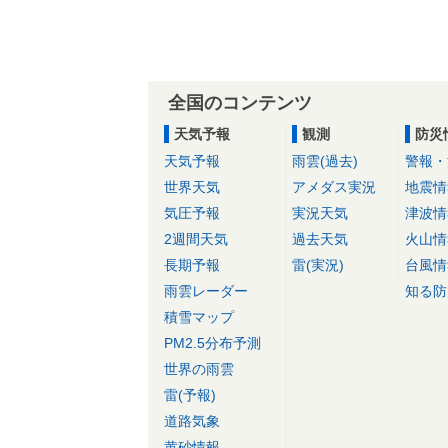
全国のコンテンツ
天気予報
観測
防災
天気予報
雨雲(過去)
警報・
世界天気
アメダス実況
地震情
気圧予報
実況天気
津波情
2週間天気
過去天気
火山情
長期予報
雷(実況)
台風情
雨雲レーダー
知る防
積雪マップ
PM2.5分布予測
世界の雨雲
雷(予報)
道路気象
黄砂情報