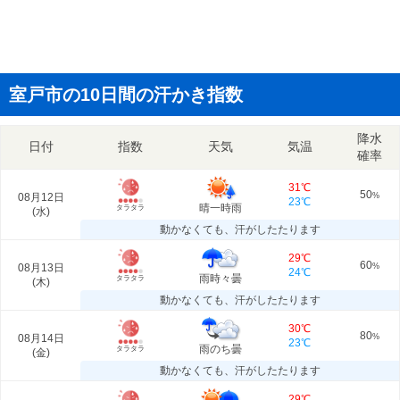
室戸市の10日間の汗かき指数
降水
日付
指数
天気
気温
確率
31℃
50
08月12日
%
23℃
晴一時雨
タラタラ
(
水
)
動かなくても、汗がしたたります
29℃
60
08月13日
%
24℃
雨時々曇
タラタラ
(
木
)
動かなくても、汗がしたたります
30℃
80
08月14日
%
23℃
雨のち曇
タラタラ
(
金
)
動かなくても、汗がしたたります
29℃