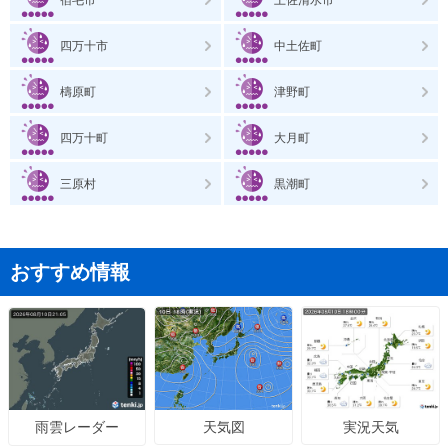
四万十市
中土佐町
檮原町
津野町
四万十町
大月町
三原村
黒潮町
おすすめ情報
天気図
実況天気
雨雲レーダー