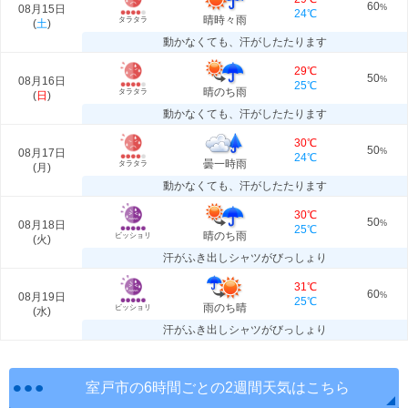
60
08月15日
%
24℃
晴時々雨
タラタラ
(
土
)
動かなくても、汗がしたたります
29℃
50
08月16日
%
25℃
晴のち雨
タラタラ
(
日
)
動かなくても、汗がしたたります
30℃
50
08月17日
%
24℃
曇一時雨
タラタラ
(
月
)
動かなくても、汗がしたたります
30℃
50
08月18日
%
25℃
晴のち雨
ビッショリ
(
火
)
汗がふき出しシャツがびっしょり
31℃
60
08月19日
%
25℃
雨のち晴
ビッショリ
(
水
)
汗がふき出しシャツがびっしょり
室戸市の6時間ごとの2週間天気はこちら