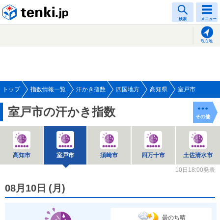
tenki.jp
検索
メニュー
現在地
トップ
指数情報一覧
汗かき指数
四国地方
高知県
室戸市
室戸市の汗かき指数
その他
高知市
室戸市
須崎市
四万十市
土佐清水市
10日18:00発表
08月10日
(
月
)
曇のち晴