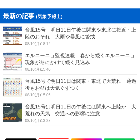
最新の記事
(気象予報士)
台風15号 明日11日午後に関東や東北に接近・上
陸のおそれ 大雨や暴風に警戒
08/10(月)18:12
エルニーニョ監視速報 春から続くエルニーニョ
現象が冬にかけて続く見込み
08/10(月)15:40
台風15号で明日11日は関東・東北で大荒れ 通過
後もお盆は天気ぐずつく
08/10(月)15:06
台風15号は明日11日の午後には関東へ上陸か 大
荒れの天気 交通への影響に注意
08/10(月)13:28