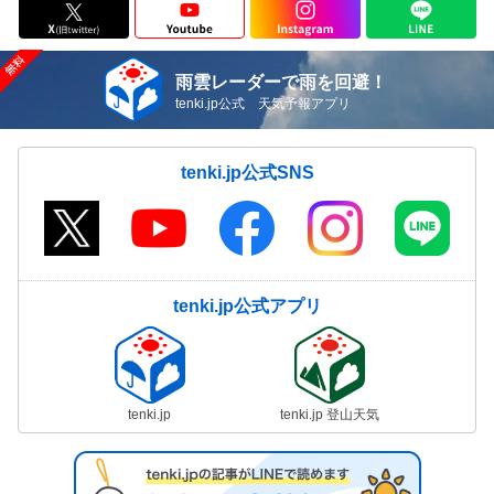
雨雲レーダーで雨を回避！
tenki.jp公式 天気予報アプリ
tenki.jp公式SNS
tenki.jp公式アプリ
tenki.jp
tenki.jp 登山天気