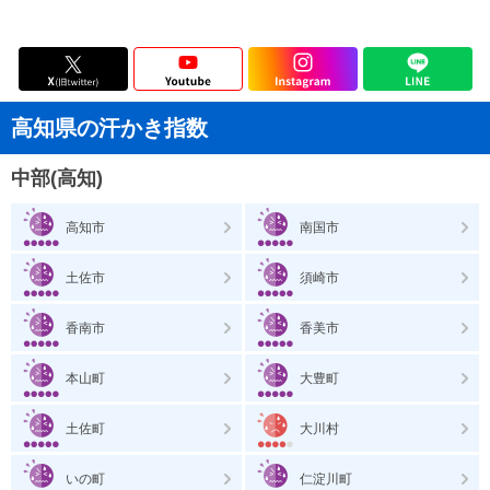
高知県の汗かき指数
中部(高知)
高知市
南国市
土佐市
須崎市
香南市
香美市
本山町
大豊町
土佐町
大川村
いの町
仁淀川町