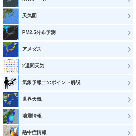
天気図
PM2.5分布予測
アメダス
2週間天気
気象予報士のポイント解説
世界天気
地震情報
熱中症情報