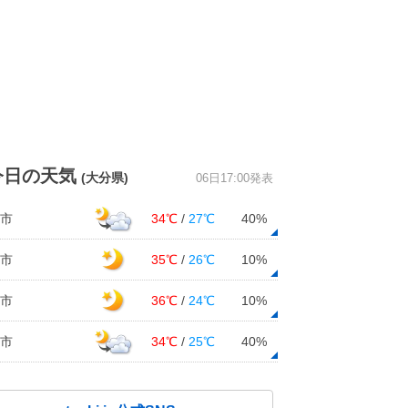
今日の天気
(大分県)
06日17:00発表
市
34℃
/
27℃
40%
市
35℃
/
26℃
10%
市
36℃
/
24℃
10%
市
34℃
/
25℃
40%