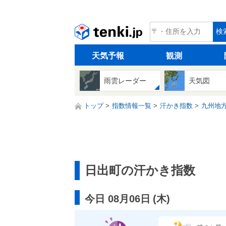
tenki.jp
検
天気予報
観測
雨雲レーダー
天気図
トップ
指数情報一覧
汗かき指数
九州地
日出町の汗かき指数
今日 08月06日
(
木
)