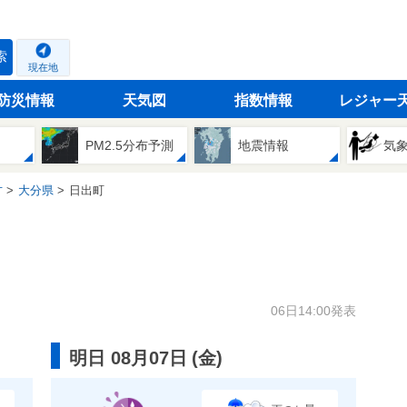
索
現在地
防災情報
天気図
指数情報
レジャー
PM2.5分布予測
地震情報
気
方
大分県
日出町
06日14:00発表
明日 08月07日
(
金
)