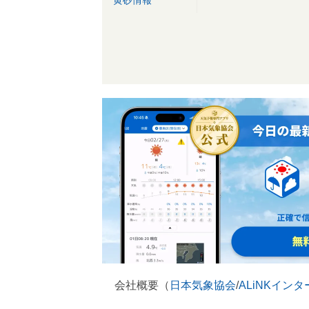
黄砂情報
会社概要（
日本気象協会
/
ALiNKイン