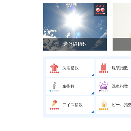
紫外線指数
洗濯指数
服装指数
傘指数
洗車指数
アイス指数
ビール指