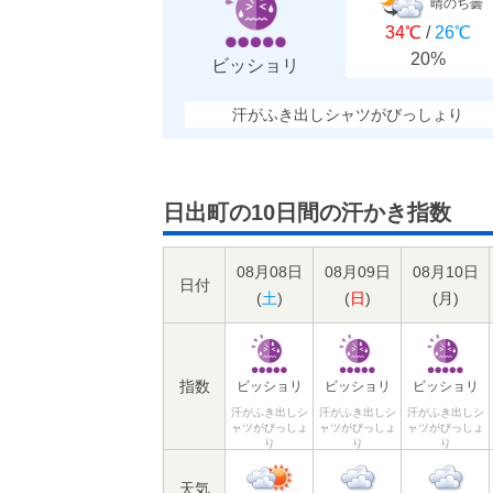
晴のち曇
34℃
/
26℃
20%
ビッショリ
汗がふき出しシャツがびっしょり
日出町の10日間の汗かき指数
08月08日
08月09日
08月10日
日付
(
土
)
(
日
)
(
月
)
指数
ビッショリ
ビッショリ
ビッショリ
汗がふき出しシ
汗がふき出しシ
汗がふき出しシ
ャツがびっしょ
ャツがびっしょ
ャツがびっしょ
り
り
り
天気