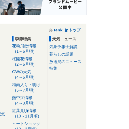
tenki.jpトップ
季節特集
天気ニュース
花粉飛散情報
気象予報士解説
(1～5月頃)
暮らしの話題
桜開花情報
放送局のニュース
(2～5月頃)
特集
GWの天気
(4～5月頃)
梅雨入り・明け
(5～7月頃)
熱中症情報
(4～9月頃)
紅葉見頃情報
天気
(10～11月頃)
ヒートショック