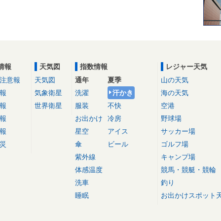
情報
天気図
指数情報
レジャー天気
注意報
天気図
通年
夏季
山の天気
報
気象衛星
洗濯
汗かき
海の天気
報
世界衛星
服装
不快
空港
報
お出かけ
冷房
野球場
報
星空
アイス
サッカー場
災
傘
ビール
ゴルフ場
紫外線
キャンプ場
体感温度
競馬・競艇・競輪
洗車
釣り
睡眠
お出かけスポット