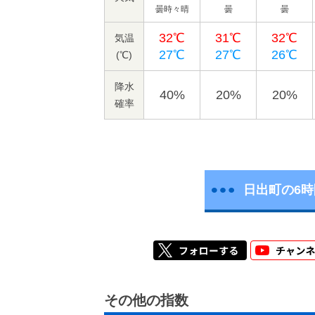
曇時々晴
曇
曇
32℃
31℃
32℃
気温
27℃
27℃
26℃
(℃)
降水
40%
20%
20%
確率
日出町の6
その他の指数