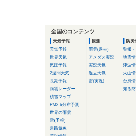
全国のコンテンツ
天気予報
観測
防災
天気予報
雨雲(過去)
警報・
世界天気
アメダス実況
地震情
気圧予報
実況天気
津波情
2週間天気
過去天気
火山情
長期予報
雷(実況)
台風情
雨雲レーダー
知る防
積雪マップ
PM2.5分布予測
世界の雨雲
雷(予報)
道路気象