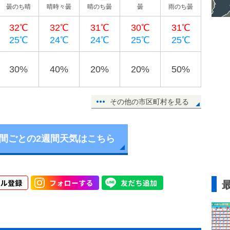
曇のち晴
晴時々曇
晴のち曇
曇
雨のち曇
32℃
32℃
31℃
30℃
31℃
25℃
24℃
24℃
25℃
25℃
30%
40%
20%
20%
50%
その他の市区町村を見る
時間ごとの2週間天気はこちら