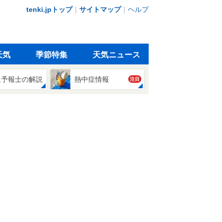
tenki.jpトップ
｜
サイトマップ
｜
ヘルプ
天気
季節特集
天気ニュース
象予報士の解説
熱中症情報
注目