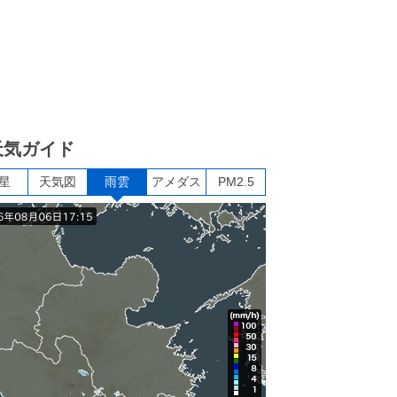
天気ガイド
星
天気図
雨雲
アメダス
PM2.5