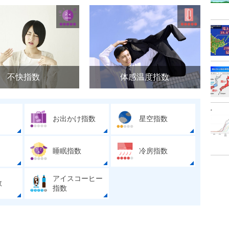
不快指数
体感温度指数
お出かけ指数
星空指数
睡眠指数
冷房指数
アイスコーヒー
数
指数