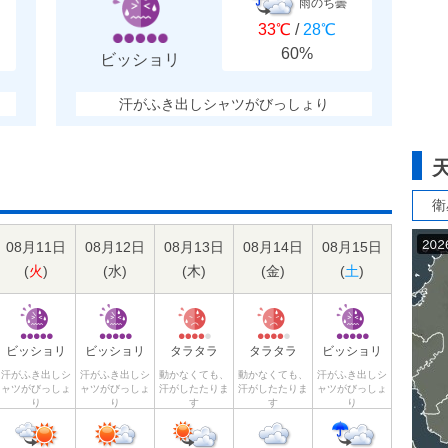
雨のち曇
33℃
/
28℃
60%
ビッショリ
汗がふき出しシャツがびっしょり
衛
08月11日
08月12日
08月13日
08月14日
08月15日
(
火
)
(
水
)
(
木
)
(
金
)
(
土
)
ビッショリ
ビッショリ
タラタラ
タラタラ
ビッショリ
汗がふき出しシ
汗がふき出しシ
動かなくても、
動かなくても、
汗がふき出しシ
ャツがびっしょ
ャツがびっしょ
汗がしたたりま
汗がしたたりま
ャツがびっしょ
り
り
す
す
り