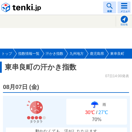
tenki.jp
検索
メニュー
現在地
トップ
指数情報一覧
汗かき指数
九州地方
鹿児島県
東串良町
東串良町の汗かき指数
07日14:00発表
08月07日
(
金
)
雨
30℃
/
27℃
70%
タラタラ
動かなくても、汗がしたたります