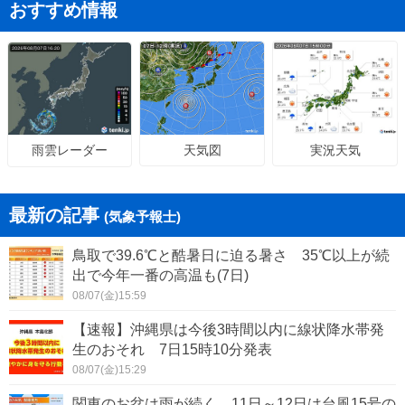
おすすめ情報
天気図
実況天気
雨雲レーダー
最新の記事
(気象予報士)
鳥取で39.6℃と酷暑日に迫る暑さ 35℃以上が続
出で今年一番の高温も(7日)
08/07(金)15:59
【速報】沖縄県は今後3時間以内に線状降水帯発
生のおそれ 7日15時10分発表
08/07(金)15:29
関東のお盆は雨が続く 11日～12日は台風15号の