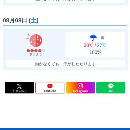
08月08日
(
土
)
雨
30℃
/
27℃
100%
タラタラ
動かなくても、汗がしたたります