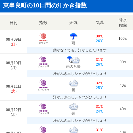
東串良町の10日間の汗かき指数
降水
日付
指数
天気
気温
確率
30℃
100
08月09日
%
26℃
雨
タラタラ
(
日
)
動かなくても、汗がしたたります
31℃
90
08月10日
%
26℃
雨のち曇
ビッショリ
(
月
)
汗がふき出しシャツがびっしょり
32℃
40
08月11日
%
25℃
曇
ビッショリ
(
火
)
汗がふき出しシャツがびっしょり
31℃
40
08月12日
%
24℃
曇
ビッショリ
(
水
)
汗がふき出しシャツがびっしょり
31℃
40
%