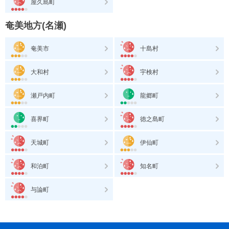
屋久島町
奄美地方(名瀬)
奄美市
十島村
大和村
宇検村
瀬戸内町
龍郷町
喜界町
徳之島町
天城町
伊仙町
和泊町
知名町
与論町