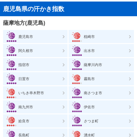
鹿児島県の汗かき指数
薩摩地方(鹿児島)
鹿児島市
枕崎市
阿久根市
出水市
指宿市
薩摩川内市
日置市
霧島市
いちき串木野市
南さつま市
南九州市
伊佐市
姶良市
さつま町
長島町
湧水町