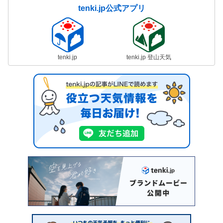
tenki.jp公式アプリ
tenki.jp
tenki.jp 登山天気