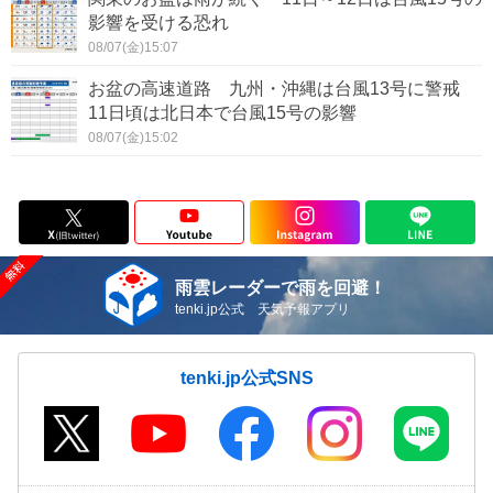
影響を受ける恐れ
08/07(金)15:07
お盆の高速道路 九州・沖縄は台風13号に警戒
11日頃は北日本で台風15号の影響
08/07(金)15:02
雨雲レーダーで雨を回避！
tenki.jp公式 天気予報アプリ
tenki.jp公式SNS