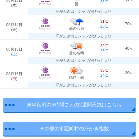
08月13日
25℃
曇
ビッショリ
(
木
)
汗がふき出しシャツがびっしょり
31℃
70
08月14日
%
25℃
曇のち雨
ビッショリ
(
金
)
汗がふき出しシャツがびっしょり
32℃
40
08月15日
%
25℃
曇のち晴
ビッショリ
(
土
)
汗がふき出しシャツがびっしょり
33℃
20
08月16日
%
24℃
晴時々曇
ビッショリ
(
日
)
汗がふき出しシャツがびっしょり
東串良町の6時間ごとの2週間天気はこちら
その他の市区町村の汗かき指数