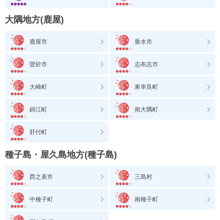
大隅地方(鹿屋)
鹿屋市
垂水市
曽於市
志布志市
大崎町
東串良町
錦江町
南大隅町
肝付町
種子島・屋久島地方(種子島)
西之表市
三島村
中種子町
南種子町