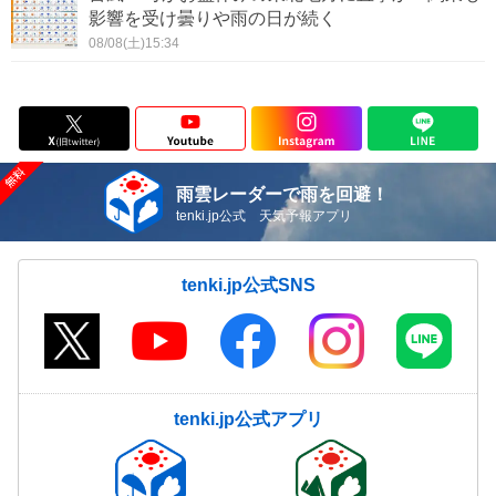
影響を受け曇りや雨の日が続く
08/08(土)15:34
雨雲レーダーで雨を回避！
tenki.jp公式 天気予報アプリ
tenki.jp公式SNS
tenki.jp公式アプリ