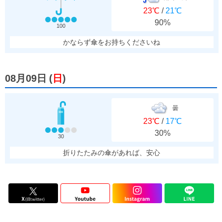
23℃
/
21℃
90%
100
かならず傘をお持ちくださいね
08月09日
(
日
)
曇
23℃
/
17℃
30%
30
折りたたみの傘があれば、安心