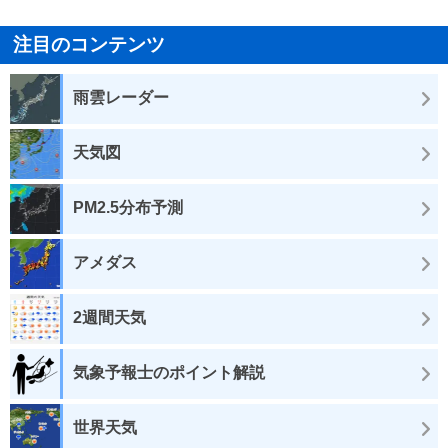
注目のコンテンツ
雨雲レーダー
天気図
PM2.5分布予測
アメダス
2週間天気
気象予報士のポイント解説
世界天気