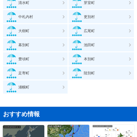
清水町
芽室町
中札内村
更別村
大樹町
広尾町
幕別町
池田町
豊頃町
本別町
足寄町
陸別町
浦幌町
おすすめ情報