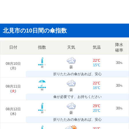
北見市の10日間の傘指数
降水
日付
指数
天気
気温
確率
22℃
30
08月10日
%
15℃
曇
30
(
月
)
折りたたみの傘があれば、安心
22℃
30
08月11日
%
16℃
曇
90
(
火
)
傘が必要です、お持ちください
29℃
30
08月12日
%
20℃
曇
30
(
水
)
折りたたみの傘があれば、安心
31℃