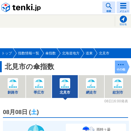
tenki.jp
検索
メニュー
現在地
トップ
指数情報一覧
傘指数
北海道地方
道東
北見市
北見市の傘指数
その他
釧路市
帯広市
北見市
網走市
紋別市
08日16:00発表
08月08日
(
土
)
雨時々曇