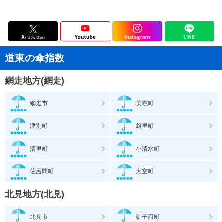
道東の傘指数
網走地方(網走)
網走市
美幌町
津別町
斜里町
清里町
小清水町
佐呂間町
大空町
北見地方(北見)
北見市
訓子府町