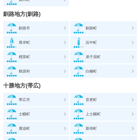
釧路地方(釧路)
釧路市
釧路町
厚岸町
浜中町
標茶町
弟子屈町
鶴居村
白糠町
十勝地方(帯広)
帯広市
音更町
士幌町
上士幌町
鹿追町
新得町