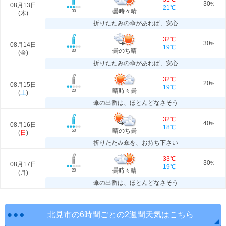
30
08月13日
%
21℃
曇時々晴
30
(
木
)
折りたたみの傘があれば、安心
32℃
30
08月14日
%
19℃
曇のち晴
30
(
金
)
折りたたみの傘があれば、安心
32℃
20
08月15日
%
19℃
晴時々曇
20
(
土
)
傘の出番は、ほとんどなさそう
32℃
40
08月16日
%
18℃
晴のち曇
50
(
日
)
折りたたみ傘を、お持ち下さい
33℃
30
08月17日
%
19℃
曇時々晴
20
(
月
)
傘の出番は、ほとんどなさそう
北見市の6時間ごとの2週間天気はこちら