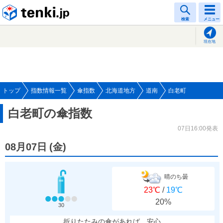
tenki.jp
検索
メニュー
現在地
トップ
指数情報一覧
傘指数
北海道地方
道南
白老町
白老町の傘指数
07日16:00発表
08月07日
(
金
)
晴のち曇
23℃
/
19℃
20%
30
折りたたみの傘があれば、安心