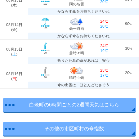
08月13日
20℃
雨のち曇
100
(
木
)
かならず傘をお持ちくださいね
24℃
90
08月14日
%
20℃
曇一時雨
100
(
金
)
かならず傘をお持ちくださいね
24℃
30
08月15日
%
19℃
曇時々晴
30
(
土
)
折りたたみの傘があれば、安心
25℃
20
08月16日
%
17℃
晴時々曇
20
(
日
)
傘の出番は、ほとんどなさそう
白老町の6時間ごとの2週間天気はこちら
その他の市区町村の傘指数