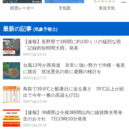
天気図
実況天気
雨雲レーダー
最新の記事
(気象予報士)
【速報】長野県で1時間に約100ミリの猛烈な雨
「記録的短時間大雨」発表
08/07(金)18:41
台風13号が再発達 非常に強い勢力で沖縄・奄美
に接近 状況悪化の前に避難の検討を
08/07(金)17:37
鳥取で39.6℃と酷暑日に迫る暑さ 35℃以上が続
出で今年一番の高温も(7日)
08/07(金)15:59
【速報】沖縄県は今後3時間以内に線状降水帯発
生のおそれ 7日15時10分発表
08/07(金)15:29