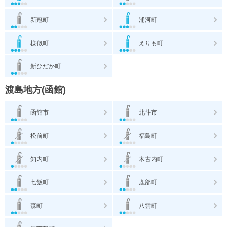
新冠町
浦河町
様似町
えりも町
新ひだか町
渡島地方(函館)
函館市
北斗市
松前町
福島町
知内町
木古内町
七飯町
鹿部町
森町
八雲町