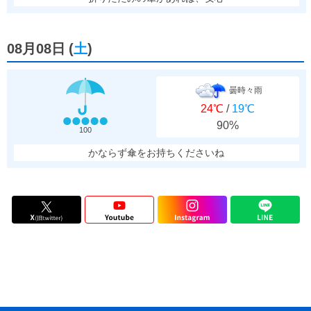
08月08日
(
土
)
曇時々雨
24℃
/
19℃
90%
100
かならず傘をお持ちくださいね