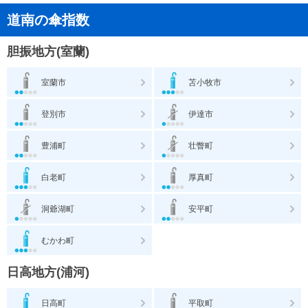
道南の傘指数
胆振地方(室蘭)
室蘭市
苫小牧市
登別市
伊達市
豊浦町
壮瞥町
白老町
厚真町
洞爺湖町
安平町
むかわ町
日高地方(浦河)
日高町
平取町