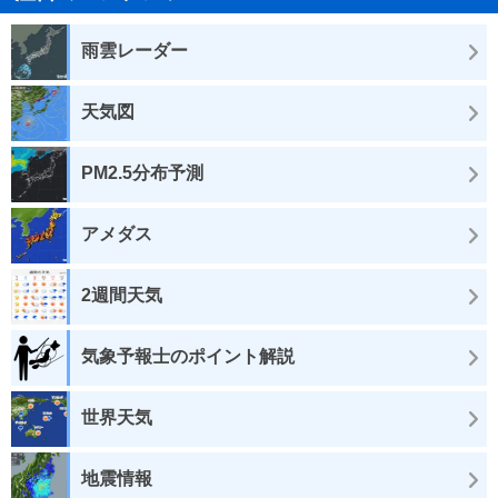
雨雲レーダー
天気図
PM2.5分布予測
アメダス
2週間天気
気象予報士のポイント解説
世界天気
地震情報