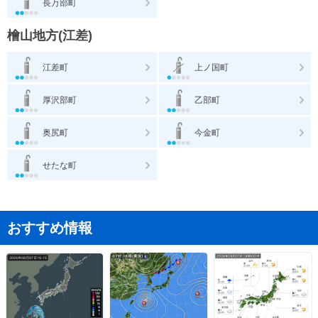
長万部町
檜山地方(江差)
江差町
上ノ国町
厚沢部町
乙部町
奥尻町
今金町
せたな町
おすすめ情報