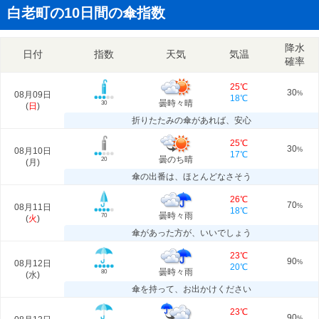
白老町の10日間の傘指数
降水
日付
指数
天気
気温
確率
25℃
30
08月09日
%
18℃
曇時々晴
30
(
日
)
折りたたみの傘があれば、安心
25℃
30
08月10日
%
17℃
曇のち晴
20
(
月
)
傘の出番は、ほとんどなさそう
26℃
70
08月11日
%
18℃
曇時々雨
70
(
火
)
傘があった方が、いいでしょう
23℃
90
08月12日
%
20℃
曇時々雨
80
(
水
)
傘を持って、お出かけください
23℃
90
%