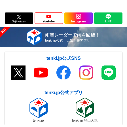
雨雲レーダーで雨を回避！
tenki.jp公式 天気予報アプリ
tenki.jp公式SNS
tenki.jp公式アプリ
tenki.jp
tenki.jp 登山天気