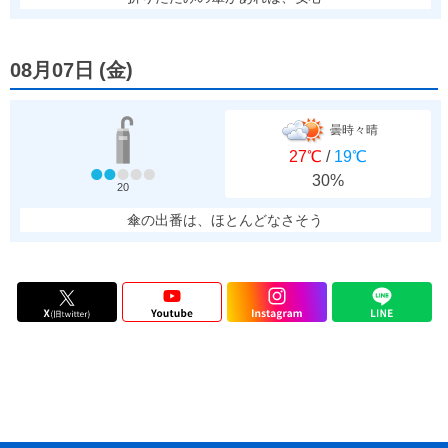
08月07日
(
金
)
曇時々晴
27℃
/
19℃
30%
20
傘の出番は、ほとんどなさそう