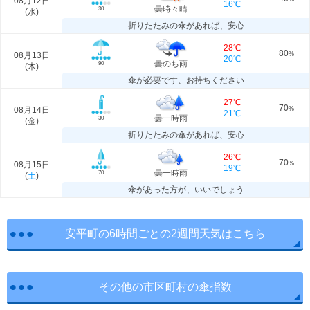
08月12日
16℃
曇時々晴
30
(
水
)
折りたたみの傘があれば、安心
28℃
80
08月13日
%
20℃
曇のち雨
90
(
木
)
傘が必要です、お持ちください
27℃
70
08月14日
%
21℃
曇一時雨
30
(
金
)
折りたたみの傘があれば、安心
26℃
70
08月15日
%
19℃
曇一時雨
70
(
土
)
傘があった方が、いいでしょう
安平町の6時間ごとの2週間天気はこちら
その他の市区町村の傘指数