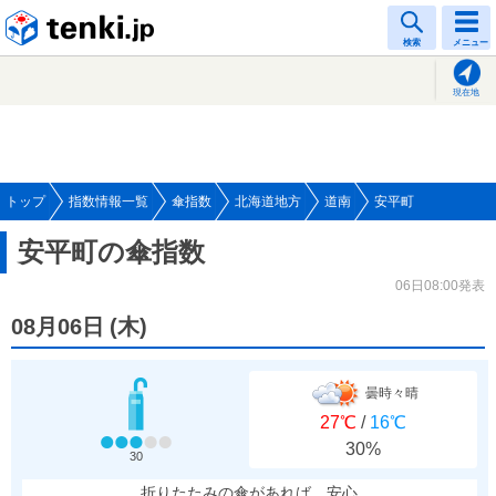
tenki.jp
検索
メニュー
現在地
トップ
指数情報一覧
傘指数
北海道地方
道南
安平町
安平町の傘指数
06日08:00発表
08月06日
(
木
)
曇時々晴
27℃
/
16℃
30%
30
折りたたみの傘があれば、安心