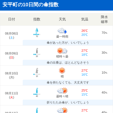
安平町の10日間の傘指数
降水
日付
指数
天気
気温
確率
26℃
70
08月08日
%
20℃
曇一時雨
70
(
土
)
傘があった方が、いいでしょう
27℃
30
08月09日
%
18℃
晴時々曇
20
(
日
)
傘の出番は、ほとんどなさそう
27℃
10
08月10日
%
16℃
晴
10
(
月
)
傘を持たなくても、大丈夫です
25℃
40
08月11日
%
15℃
曇時々晴
40
(
火
)
折りたたみ傘が、いいでしょう
27℃
40
%