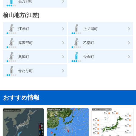
長万部町
檜山地方(江差)
江差町
上ノ国町
厚沢部町
乙部町
奥尻町
今金町
せたな町
おすすめ情報