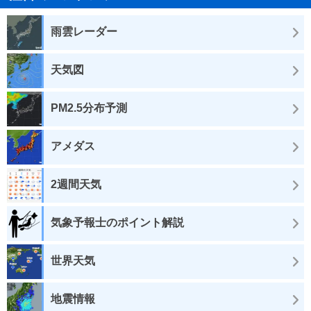
雨雲レーダー
天気図
PM2.5分布予測
アメダス
2週間天気
気象予報士のポイント解説
世界天気
地震情報