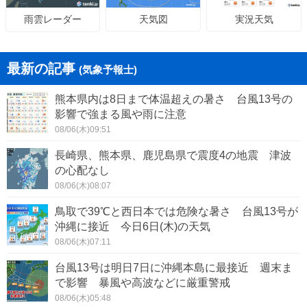
天気図
実況天気
雨雲レーダー
最新の記事
(気象予報士)
熊本県内は8日まで体温超えの暑さ 台風13号の
影響で強まる風や雨に注意
08/06(木)09:51
長崎県、熊本県、鹿児島県で震度4の地震 津波
の心配なし
08/06(木)08:07
鳥取で39℃と西日本では危険な暑さ 台風13号が
沖縄に接近 今日6日(木)の天気
08/06(木)07:11
台風13号は明日7日に沖縄本島に最接近 週末ま
で影響 暴風や高波などに厳重警戒
08/06(木)05:48