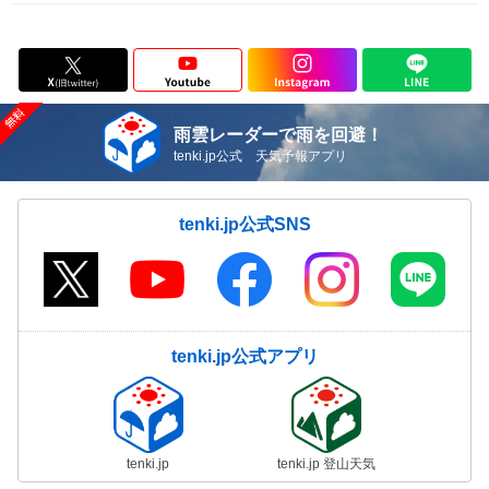
雨雲レーダーで雨を回避！
tenki.jp公式 天気予報アプリ
tenki.jp公式SNS
tenki.jp公式アプリ
tenki.jp
tenki.jp 登山天気