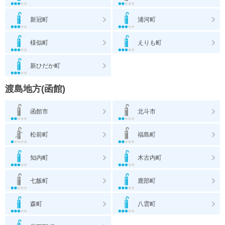
新冠町
浦河町
様似町
えりも町
新ひだか町
渡島地方(函館)
函館市
北斗市
松前町
福島町
知内町
木古内町
七飯町
鹿部町
森町
八雲町