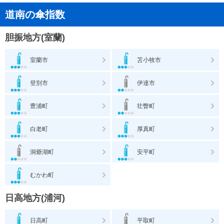
道南の傘指数
胆振地方(室蘭)
室蘭市
苫小牧市
登別市
伊達市
豊浦町
壮瞥町
白老町
厚真町
洞爺湖町
安平町
むかわ町
日高地方(浦河)
日高町
平取町