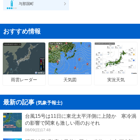
与那国町
おすすめ情報
天気図
実況天気
雨雲レーダー
最新の記事
(気象予報士)
台風15号は11日に東北太平洋側に上陸か 寒冷渦
の影響で関東も激しい雨のおそれ
08/09(日)17:48