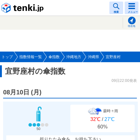
tenki.jp
検索
メニュー
現在地
トップ
指数情報一覧
傘指数
沖縄地方
沖縄県
宜野座村
宜野座村の傘指数
09日22:00発表
08月10日
(
月
)
曇時々雨
32℃
/
27℃
60%
50
折りたたみ傘を、お持ち下さい