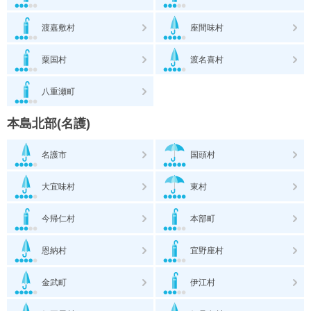
渡嘉敷村
座間味村
粟国村
渡名喜村
八重瀬町
本島北部(名護)
名護市
国頭村
大宜味村
東村
今帰仁村
本部町
恩納村
宜野座村
金武町
伊江村