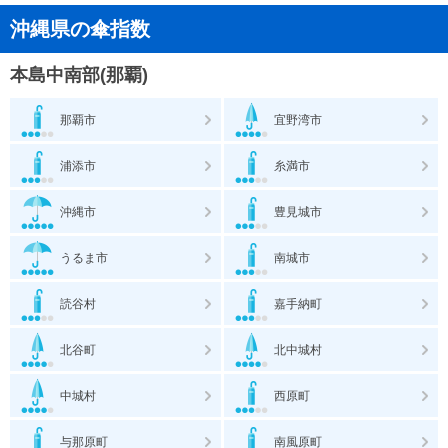
沖縄県の傘指数
本島中南部(那覇)
那覇市
宜野湾市
浦添市
糸満市
沖縄市
豊見城市
うるま市
南城市
読谷村
嘉手納町
北谷町
北中城村
中城村
西原町
与那原町
南風原町