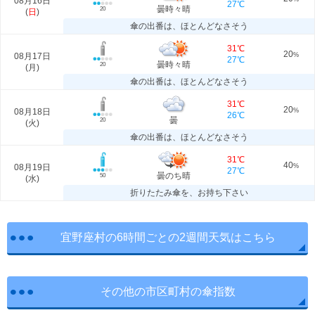
08月16日
27℃
曇時々晴
20
(
日
)
傘の出番は、ほとんどなさそう
31℃
20
08月17日
%
27℃
曇時々晴
20
(
月
)
傘の出番は、ほとんどなさそう
31℃
20
08月18日
%
26℃
曇
20
(
火
)
傘の出番は、ほとんどなさそう
31℃
40
08月19日
%
27℃
曇のち晴
50
(
水
)
折りたたみ傘を、お持ち下さい
宜野座村の6時間ごとの2週間天気はこちら
その他の市区町村の傘指数