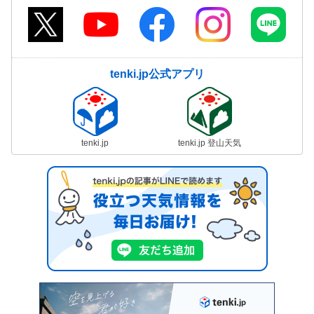
tenki.jp公式アプリ
tenki.jp
tenki.jp 登山天気