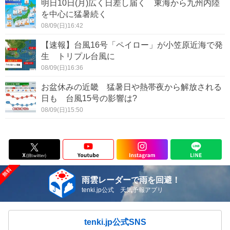
明日10日(月)広く日差し届く 東海から九州内陸
を中心に猛暑続く
08/09(日)16:42
【速報】台風16号「ペイロー」が小笠原近海で発
生 トリプル台風に
08/09(日)16:36
お盆休みの近畿 猛暑日や熱帯夜から解放される
日も 台風15号の影響は?
08/09(日)15:50
雨雲レーダーで雨を回避！
tenki.jp公式 天気予報アプリ
tenki.jp公式SNS