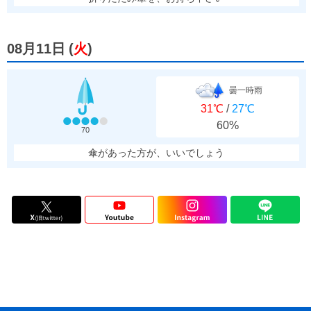
08月11日
(
火
)
曇一時雨
31℃
/
27℃
60%
70
傘があった方が、いいでしょう