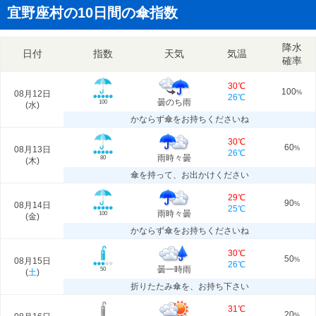
宜野座村の10日間の傘指数
降水
日付
指数
天気
気温
確率
30℃
100
08月12日
%
26℃
曇のち雨
100
(
水
)
かならず傘をお持ちくださいね
30℃
60
08月13日
%
26℃
雨時々曇
80
(
木
)
傘を持って、お出かけください
29℃
90
08月14日
%
25℃
雨時々曇
100
(
金
)
かならず傘をお持ちくださいね
30℃
50
08月15日
%
26℃
曇一時雨
50
(
土
)
折りたたみ傘を、お持ち下さい
31℃
20
%