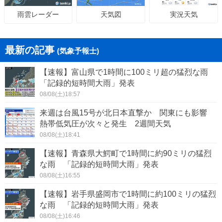
天気図
実況天気
雨雲レーダー
最新の記事
(気象予報士)
【速報】富山県で1時間に100ミリ超の猛烈な雨
「記録的短時間大雨」発表
08/08(土)18:57
来週は台風15号が北日本直撃か 関東にも影響
熱帯低気圧が次々と発生 2週間天気
08/08(土)18:41
【速報】青森県大鰐町で1時間に約90ミリの猛烈
な雨 「記録的短時間大雨」発表
08/08(土)16:55
【速報】岩手県盛岡市で1時間に約100ミリの猛烈
な雨 「記録的短時間大雨」発表
08/08(土)16:46