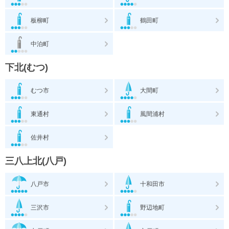
板柳町
鶴田町
中泊町
下北(むつ)
むつ市
大間町
東通村
風間浦村
佐井村
三八上北(八戸)
八戸市
十和田市
三沢市
野辺地町