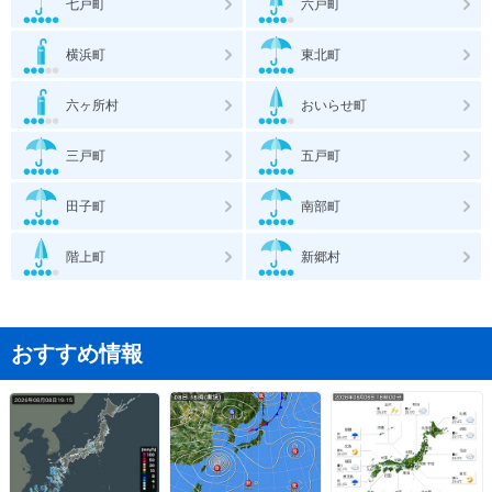
七戸町
六戸町
横浜町
東北町
六ヶ所村
おいらせ町
三戸町
五戸町
田子町
南部町
階上町
新郷村
おすすめ情報