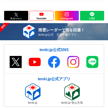
雨雲レーダーで雨を回避！
tenki.jp公式 天気予報アプリ
tenki.jp公式SNS
tenki.jp公式アプリ
tenki.jp
tenki.jp 登山天気