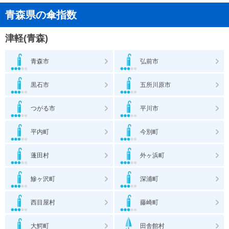
青森県の傘指数
津軽(青森)
青森市
弘前市
黒石市
五所川原市
つがる市
平川市
平内町
今別町
蓬田村
外ヶ浜町
鰺ヶ沢町
深浦町
西目屋村
藤崎町
大鰐町
田舎館村