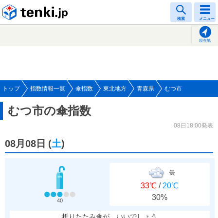
tenki.jp
検索
メニュー
現在地
トップ
指数情報一覧
傘指数
東北地方
青森県
むつ市
むつ市の傘指数
08日18:00発表
08月08日
(
土
)
曇
33℃
/
20℃
30%
40
折りたたみ傘が、いいでしょう