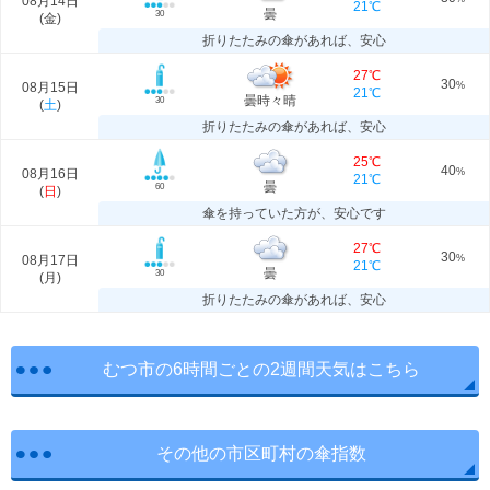
08月14日
21℃
曇
30
(
金
)
折りたたみの傘があれば、安心
27℃
30
08月15日
%
21℃
曇時々晴
30
(
土
)
折りたたみの傘があれば、安心
25℃
40
08月16日
%
21℃
曇
60
(
日
)
傘を持っていた方が、安心です
27℃
30
08月17日
%
21℃
曇
30
(
月
)
折りたたみの傘があれば、安心
むつ市の6時間ごとの2週間天気はこちら
その他の市区町村の傘指数