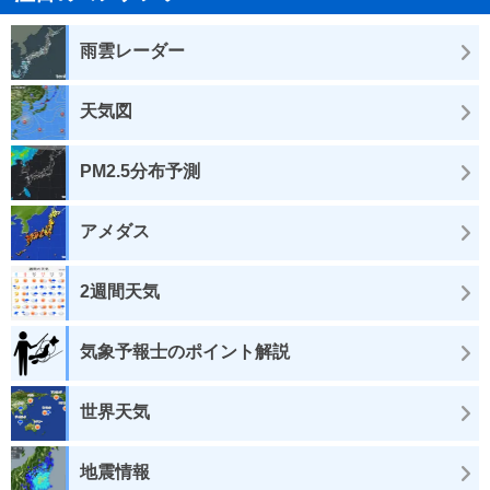
雨雲レーダー
天気図
PM2.5分布予測
アメダス
2週間天気
気象予報士のポイント解説
世界天気
地震情報