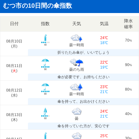
むつ市の10日間の傘指数
降水
日付
指数
天気
気温
確率
24℃
70
08月10日
%
18℃
曇一時雨
40
(
月
)
折りたたみ傘が、いいでしょう
22℃
90
08月11日
%
19℃
曇のち雨
90
(
火
)
傘が必要です、お持ちください
23℃
80
08月12日
%
21℃
曇一時雨
80
(
水
)
傘を持って、お出かけください
24℃
40
08月13日
%
21℃
曇
60
(
木
)
傘を持っていた方が、安心です
25℃
30
%