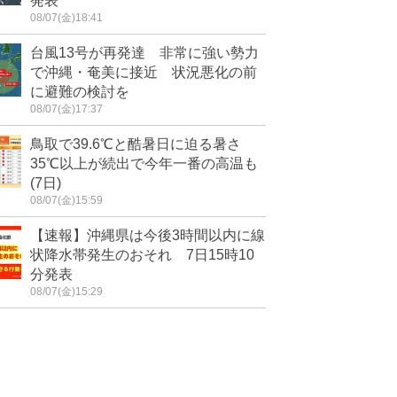
発表
08/07(金)18:41
台風13号が再発達 非常に強い勢力
で沖縄・奄美に接近 状況悪化の前
に避難の検討を
08/07(金)17:37
鳥取で39.6℃と酷暑日に迫る暑さ
35℃以上が続出で今年一番の高温も
(7日)
08/07(金)15:59
【速報】沖縄県は今後3時間以内に線
状降水帯発生のおそれ 7日15時10
分発表
08/07(金)15:29