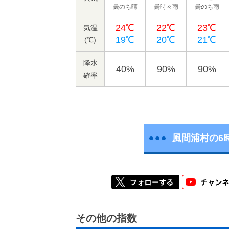
曇のち晴
曇時々雨
曇のち雨
24℃
22℃
23℃
気温
19℃
20℃
21℃
(℃)
降水
40%
90%
90%
確率
風間浦村の6
その他の指数