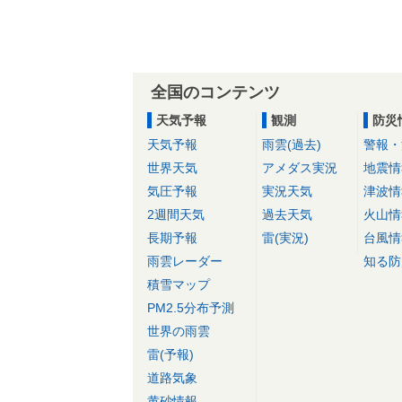
全国のコンテンツ
天気予報
観測
防災
天気予報
雨雲(過去)
警報・
世界天気
アメダス実況
地震情
気圧予報
実況天気
津波情
2週間天気
過去天気
火山情
長期予報
雷(実況)
台風情
雨雲レーダー
知る防
積雪マップ
PM2.5分布予測
世界の雨雲
雷(予報)
道路気象
黄砂情報