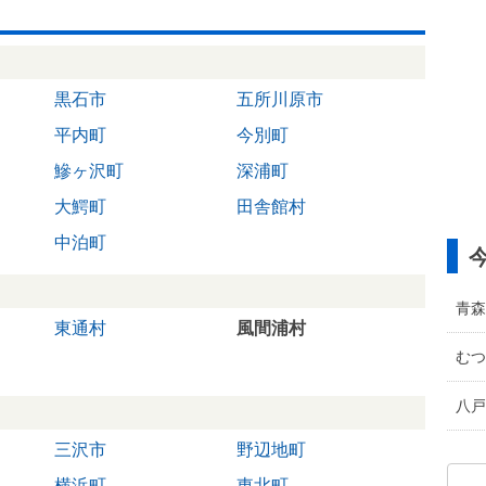
黒石市
五所川原市
平内町
今別町
鰺ヶ沢町
深浦町
大鰐町
田舎館村
中泊町
青森
東通村
風間浦村
むつ
八戸
三沢市
野辺地町
横浜町
東北町