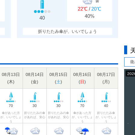
曇
22℃
/
20℃
40%
40
折りたたみ傘が、いいでしょう
衛
08月13日
08月14日
08月15日
08月16日
08月17日
(
木
)
(
金
)
(
土
)
(
日
)
(
月
)
70
30
30
70
40
傘があった方
折りたたみの傘
折りたたみの傘
傘があった方
折りたたみ傘
が、いいでしょ
があれば、安心
があれば、安心
が、いいでしょ
が、いいでしょ
う
う
う