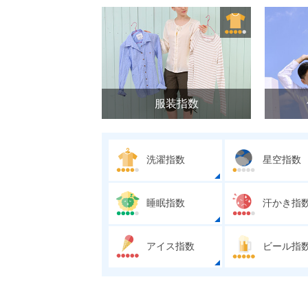
服装指数
洗濯指数
星空指数
睡眠指数
汗かき指
アイス指数
ビール指