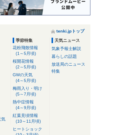
tenki.jpトップ
季節特集
天気ニュース
花粉飛散情報
気象予報士解説
(1～5月頃)
暮らしの話題
桜開花情報
放送局のニュース
(2～5月頃)
特集
GWの天気
(4～5月頃)
梅雨入り・明け
(5～7月頃)
熱中症情報
(4～9月頃)
紅葉見頃情報
天気
(10～11月頃)
ヒートショック
(10～3月頃)