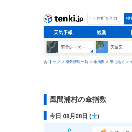
tenki.jp
検
天気予報
観測
雨雲レーダー
天気図
トップ
指数情報一覧
傘指数
東北地方
風間浦村の傘指数
今日 08月08日
(
土
)