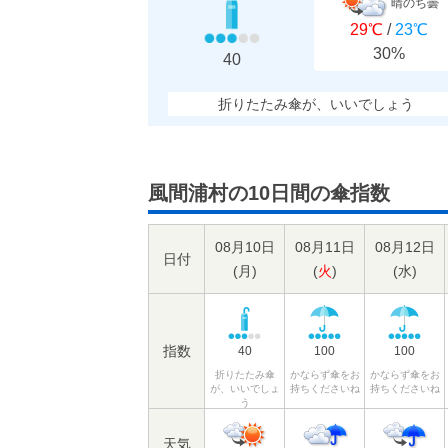
晴のち曇
29℃
/
23℃
30%
40
折りたたみ傘が、いいでしょう
風間浦村の10日間の傘指数
08月10日
08月11日
08月12日
日付
(
月
)
(
火
)
(
水
)
指数
40
100
100
折りたたみ傘
かならず傘をお
かならず傘をお
が、いいでしょ
持ちくださいね
持ちくださいね
う
天気