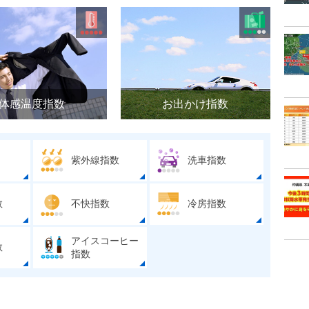
体感温度指数
お出かけ指数
紫外線指数
洗車指数
数
不快指数
冷房指数
アイスコーヒー
数
指数