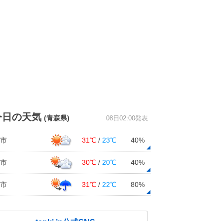
今日の天気
(青森県)
08日02:00発表
市
31℃
/
23℃
40%
市
30℃
/
20℃
40%
市
31℃
/
22℃
80%