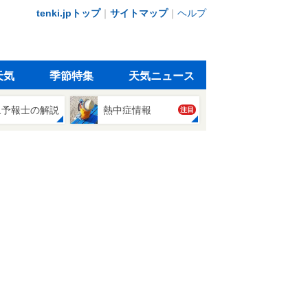
tenki.jpトップ
｜
サイトマップ
｜
ヘルプ
天気
季節特集
天気ニュース
象予報士の解説
熱中症情報
注目