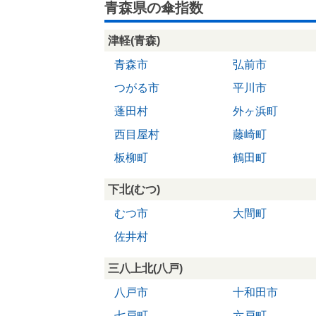
青森県の傘指数
津軽(青森)
青森市
弘前市
つがる市
平川市
蓬田村
外ヶ浜町
西目屋村
藤崎町
板柳町
鶴田町
下北(むつ)
むつ市
大間町
佐井村
三八上北(八戸)
八戸市
十和田市
七戸町
六戸町