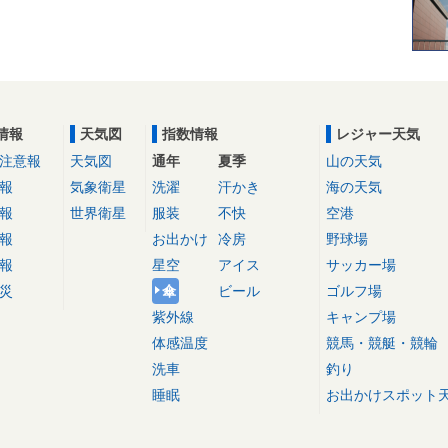
情報
天気図
指数情報
レジャー天気
注意報
天気図
通年
夏季
山の天気
報
気象衛星
洗濯
汗かき
海の天気
報
世界衛星
服装
不快
空港
報
お出かけ
冷房
野球場
報
星空
アイス
サッカー場
災
傘
ビール
ゴルフ場
紫外線
キャンプ場
体感温度
競馬・競艇・競輪
洗車
釣り
睡眠
お出かけスポット