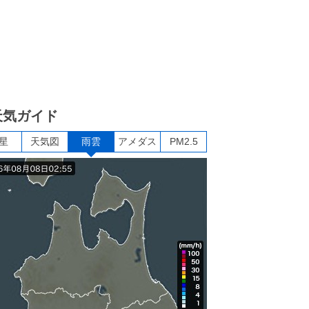
天気ガイド
星
天気図
雨雲
アメダス
PM2.5