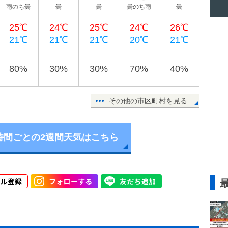
雨のち曇
曇
曇
曇のち雨
曇
25℃
24℃
25℃
24℃
26℃
21℃
21℃
21℃
20℃
21℃
80%
30%
30%
70%
40%
その他の市区町村を見る
時間ごとの2週間天気はこちら