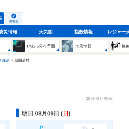
索
現在地
防災情報
天気図
指数情報
レジャー
PM2.5分布予測
地震情報
気
青森県
風間浦村
08日00:00発表
明日 08月09日
(
日
)