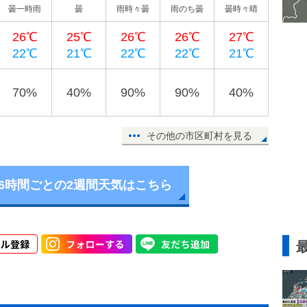
曇一時雨
曇
雨時々曇
雨のち曇
曇時々晴
26℃
25℃
26℃
26℃
27℃
22℃
21℃
22℃
22℃
21℃
70%
40%
90%
90%
40%
その他の市区町村を見る
6時間ごとの2週間天気はこちら