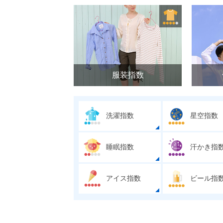
服装指数
洗濯指数
星空指数
睡眠指数
汗かき指
アイス指数
ビール指