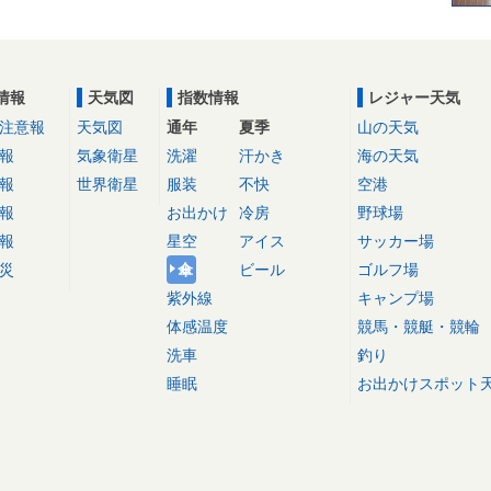
情報
天気図
指数情報
レジャー天気
注意報
天気図
通年
夏季
山の天気
報
気象衛星
洗濯
汗かき
海の天気
報
世界衛星
服装
不快
空港
報
お出かけ
冷房
野球場
報
星空
アイス
サッカー場
災
傘
ビール
ゴルフ場
紫外線
キャンプ場
体感温度
競馬・競艇・競輪
洗車
釣り
睡眠
お出かけスポット