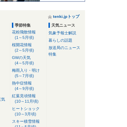
tenki.jpトップ
季節特集
天気ニュース
花粉飛散情報
気象予報士解説
(1～5月頃)
暮らしの話題
桜開花情報
放送局のニュース
(2～5月頃)
特集
GWの天気
(4～5月頃)
梅雨入り・明け
(5～7月頃)
熱中症情報
(4～9月頃)
紅葉見頃情報
天気
(10～11月頃)
ヒートショック
(10～3月頃)
スキー積雪情報
(11～5月頃)