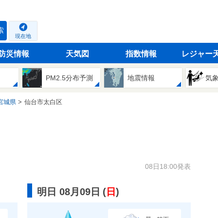
索
現在地
防災情報
天気図
指数情報
レジャー
PM2.5分布予測
地震情報
気
宮城県
仙台市太白区
08日18:00発表
明日 08月09日
(
日
)