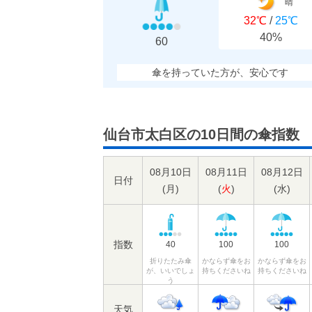
晴
32℃
/
25℃
40%
60
傘を持っていた方が、安心です
仙台市太白区の10日間の傘指数
08月10日
08月11日
08月12日
日付
(
月
)
(
火
)
(
水
)
指数
40
100
100
折りたたみ傘
かならず傘をお
かならず傘をお
が、いいでしょ
持ちくださいね
持ちくださいね
う
天気