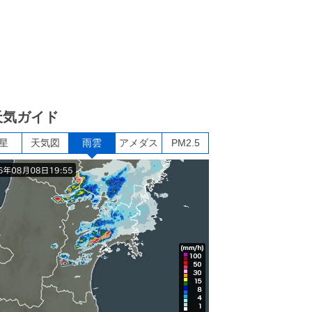
天気ガイド
星
天気図
雨雲
アメダス
PM2.5