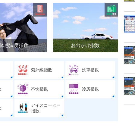
体感温度指数
お出かけ指数
紫外線指数
洗車指数
数
不快指数
冷房指数
アイスコーヒー
数
指数