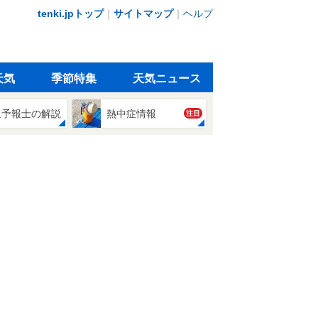
tenki.jpトップ
｜
サイトマップ
｜
ヘルプ
天気
季節特集
天気ニュース
象予報士の解説
熱中症情報
注目