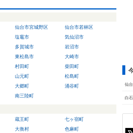
仙台市宮城野区
仙台市若林区
塩竈市
気仙沼市
多賀城市
岩沼市
東松島市
大崎市
村田町
柴田町
山元町
松島町
仙台
大郷町
涌谷町
南三陸町
白石
蔵王町
七ヶ宿町
大衡村
色麻町