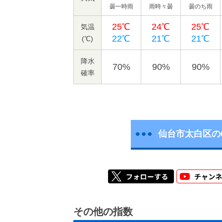
曇一時雨
雨時々曇
曇のち雨
25℃
24℃
25℃
気温
22℃
21℃
21℃
(℃)
降水
70%
90%
90%
確率
仙台市太白区の
その他の指数