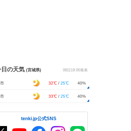
今日の天気
(宮城県)
08日19:00発表
市
32℃
/
25℃
40%
市
33℃
/
25℃
40%
tenki.jp公式SNS