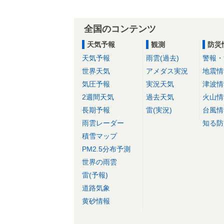
全国のコンテンツ
天気予報
観測
防災
天気予報
雨雲(過去)
警報・
世界天気
アメダス実況
地震情
気圧予報
実況天気
津波情
2週間天気
過去天気
火山情
長期予報
雷(実況)
台風情
雨雲レーダー
知る防
積雪マップ
PM2.5分布予測
世界の雨雲
雷(予報)
道路気象
黄砂情報