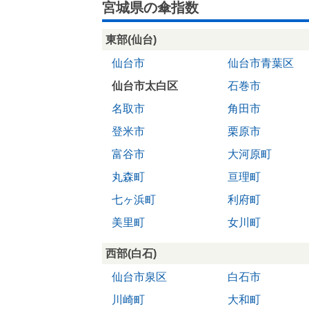
宮城県の傘指数
東部(仙台)
仙台市
仙台市青葉区
仙台市太白区
石巻市
名取市
角田市
登米市
栗原市
富谷市
大河原町
丸森町
亘理町
七ヶ浜町
利府町
美里町
女川町
西部(白石)
仙台市泉区
白石市
川崎町
大和町