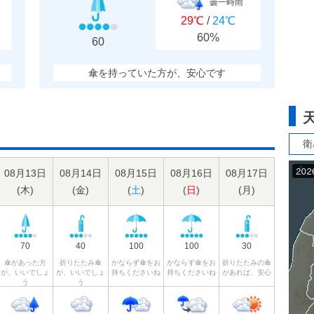
曇一時雨
29℃
/
24℃
60%
60
傘を持っていた方が、安心です
衛
08月13日
08月14日
08月15日
08月16日
08月17日
(
木
)
(
金
)
(
土
)
(
日
)
(
月
)
70
40
100
100
30
傘があった方
折りたたみ傘
かならず傘をお
かならず傘をお
折りたたみの傘
が、いいでしょ
が、いいでしょ
持ちくださいね
持ちくださいね
があれば、安心
う
う