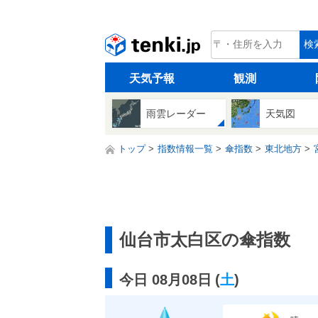
tenki.jp
検
天気予報
観測
雨雲レーダー
天気図
トップ
指数情報一覧
傘指数
東北地方
仙台市太白区の傘指数
今日 08月08日
(
土
)