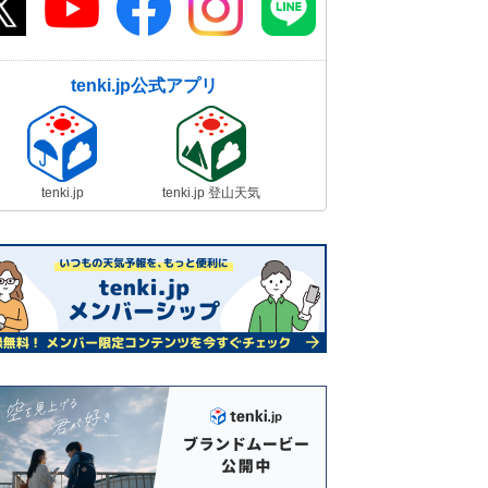
tenki.jp公式アプリ
tenki.jp
tenki.jp 登山天気