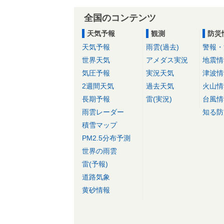
全国のコンテンツ
天気予報
観測
防災
天気予報
雨雲(過去)
警報・
世界天気
アメダス実況
地震情
気圧予報
実況天気
津波情
2週間天気
過去天気
火山情
長期予報
雷(実況)
台風情
雨雲レーダー
知る防
積雪マップ
PM2.5分布予測
世界の雨雲
雷(予報)
道路気象
黄砂情報