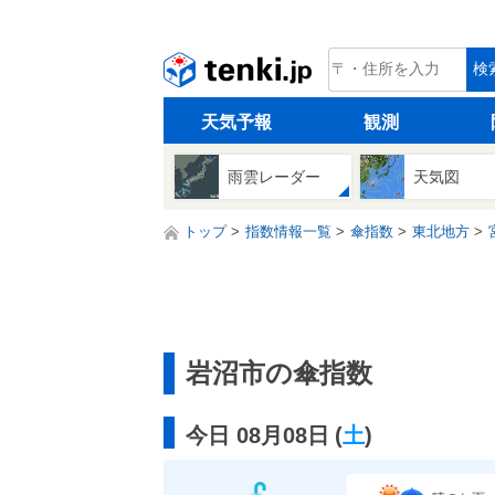
tenki.jp
検
天気予報
観測
雨雲レーダー
天気図
トップ
指数情報一覧
傘指数
東北地方
岩沼市の傘指数
今日 08月08日
(
土
)