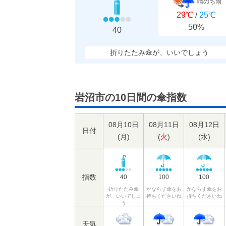
晴のち雨
29℃
/
25℃
50%
40
折りたたみ傘が、いいでしょう
岩沼市の10日間の傘指数
08月10日
08月11日
08月12日
日付
(
月
)
(
火
)
(
水
)
指数
40
100
100
折りたたみ傘
かならず傘をお
かならず傘をお
が、いいでしょ
持ちくださいね
持ちくださいね
う
天気