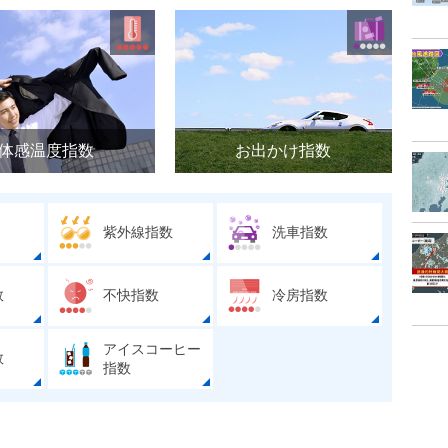
体感温度指数
お出かけ指数
紫外線指数
洗車指数
数
不快指数
冷房指数
アイスコーヒー
数
指数