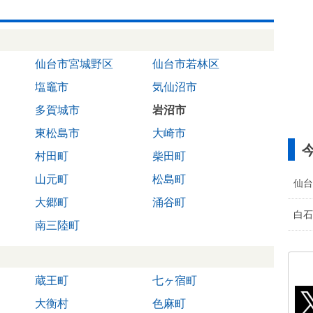
仙台市宮城野区
仙台市若林区
塩竈市
気仙沼市
多賀城市
岩沼市
東松島市
大崎市
村田町
柴田町
山元町
松島町
仙台
大郷町
涌谷町
白石
南三陸町
蔵王町
七ヶ宿町
大衡村
色麻町