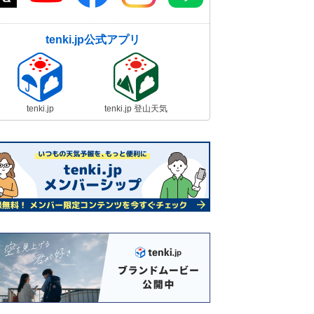
tenki.jp公式アプリ
tenki.jp
tenki.jp 登山天気