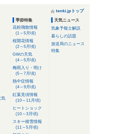
tenki.jpトップ
季節特集
天気ニュース
花粉飛散情報
気象予報士解説
(1～5月頃)
暮らしの話題
桜開花情報
放送局のニュース
(2～5月頃)
特集
GWの天気
(4～5月頃)
梅雨入り・明け
(5～7月頃)
熱中症情報
(4～9月頃)
紅葉見頃情報
天気
(10～11月頃)
ヒートショック
(10～3月頃)
スキー積雪情報
(11～5月頃)