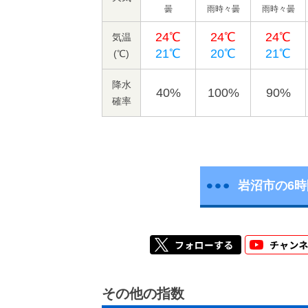
曇
雨時々曇
雨時々曇
24℃
24℃
24℃
気温
21℃
20℃
21℃
(℃)
降水
40%
100%
90%
確率
岩沼市の6
その他の指数