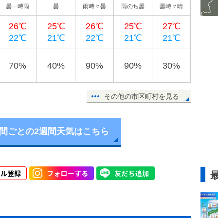
曇一時雨
曇
雨時々曇
雨のち曇
曇時々晴
26℃
25℃
26℃
25℃
27℃
22℃
21℃
22℃
21℃
21℃
70%
40%
90%
90%
30%
その他の市区町村を見る
時間ごとの2週間天気はこちら