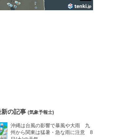
最新の記事
(気象予報士)
沖縄は台風の影響で暴風や大雨 九
州から関東は猛暑・急な雨に注意 8