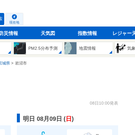
索
現在地
防災情報
天気図
指数情報
レジャー
PM2.5分布予測
地震情報
気
宮城県
岩沼市
08日10:00発表
明日 08月09日
(
日
)