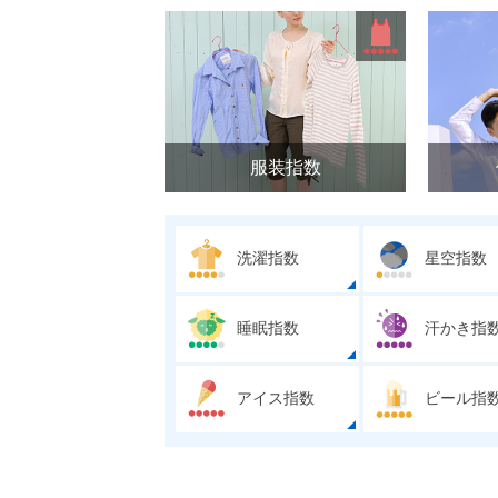
服装指数
洗濯指数
星空指数
睡眠指数
汗かき指
アイス指数
ビール指