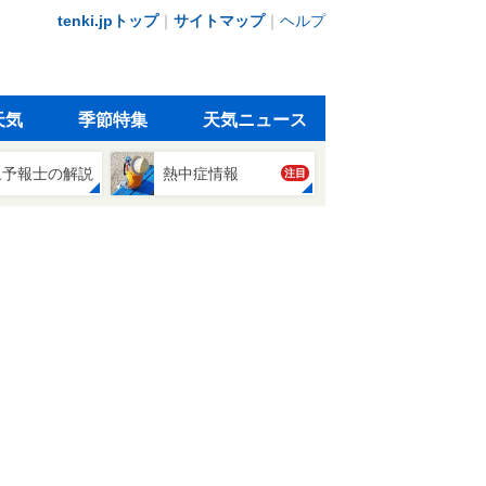
tenki.jpトップ
｜
サイトマップ
｜
ヘルプ
天気
季節特集
天気ニュース
象予報士の解説
熱中症情報
注目