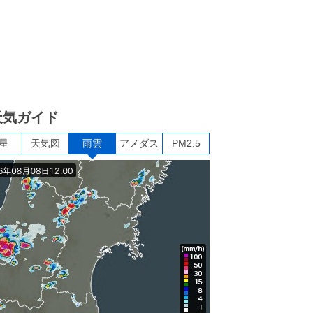
天気ガイド
星
天気図
雨雲
アメダス
PM2.5