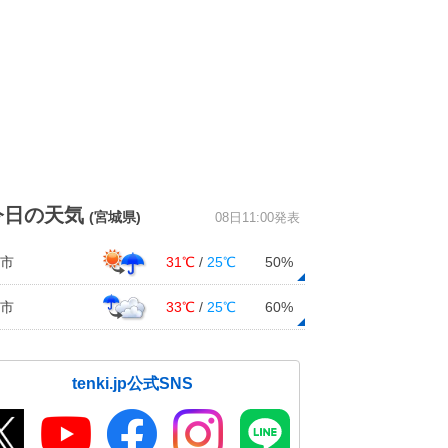
今日の天気
(宮城県)
08日11:00発表
市
31℃
/
25℃
50%
市
33℃
/
25℃
60%
tenki.jp公式SNS