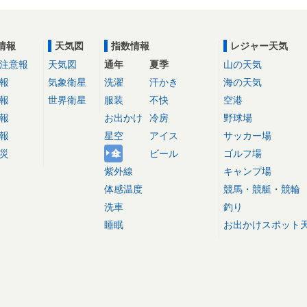
情報
天気図
指数情報
レジャー天気
注意報
天気図
通年
夏季
山の天気
報
気象衛星
洗濯
汗かき
海の天気
報
世界衛星
服装
不快
空港
報
お出かけ
冷房
野球場
報
星空
アイス
サッカー場
災
傘
ビール
ゴルフ場
紫外線
キャンプ場
体感温度
競馬・競艇・競輪
洗車
釣り
睡眠
お出かけスポット