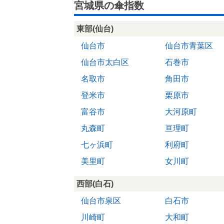
宮城県の傘指数
東部(仙台)
仙台市
仙台市青葉区
仙台市太白区
石巻市
名取市
角田市
登米市
栗原市
富谷市
大河原町
丸森町
亘理町
七ヶ浜町
利府町
美里町
女川町
西部(白石)
仙台市泉区
白石市
川崎町
大和町