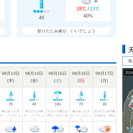
曇
28℃
/
23℃
40%
40
折りたたみ傘が、いいでしょう
衛
08月13日
08月14日
08月15日
08月16日
08月17日
(
木
)
(
金
)
(
土
)
(
日
)
(
月
)
70
40
100
70
30
傘があった方
折りたたみ傘
かならず傘をお
傘があった方
折りたたみの傘
が、いいでしょ
が、いいでしょ
持ちくださいね
が、いいでしょ
があれば、安心
う
う
う