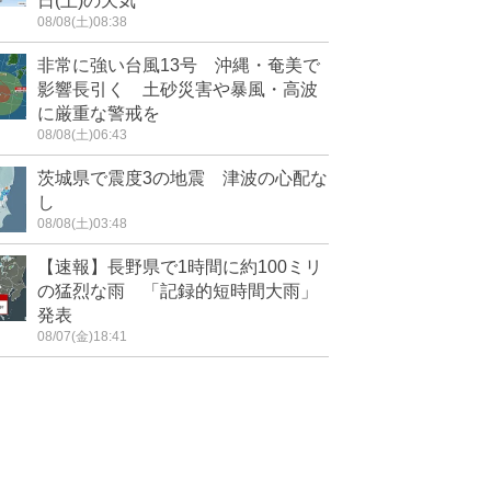
日(土)の天気
08/08(土)08:38
非常に強い台風13号 沖縄・奄美で
影響長引く 土砂災害や暴風・高波
に厳重な警戒を
08/08(土)06:43
茨城県で震度3の地震 津波の心配な
し
08/08(土)03:48
【速報】長野県で1時間に約100ミリ
の猛烈な雨 「記録的短時間大雨」
発表
08/07(金)18:41