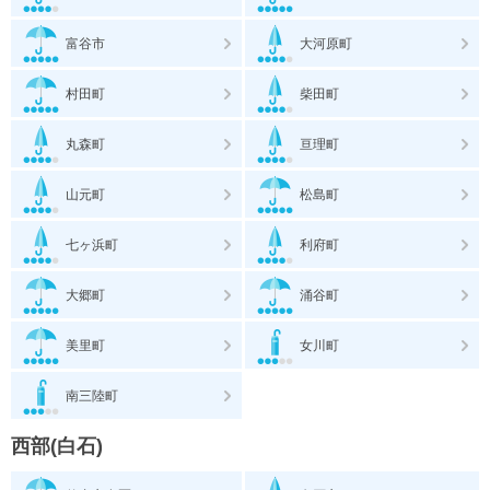
富谷市
大河原町
村田町
柴田町
丸森町
亘理町
山元町
松島町
七ヶ浜町
利府町
大郷町
涌谷町
美里町
女川町
南三陸町
西部(白石)