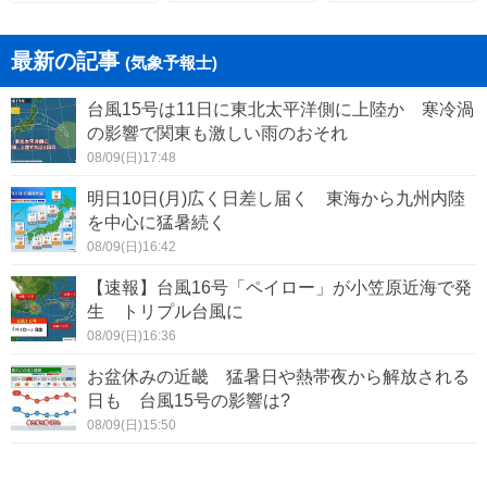
最新の記事
(気象予報士)
台風15号は11日に東北太平洋側に上陸か 寒冷渦
の影響で関東も激しい雨のおそれ
08/09(日)17:48
明日10日(月)広く日差し届く 東海から九州内陸
を中心に猛暑続く
08/09(日)16:42
【速報】台風16号「ペイロー」が小笠原近海で発
生 トリプル台風に
08/09(日)16:36
お盆休みの近畿 猛暑日や熱帯夜から解放される
日も 台風15号の影響は?
08/09(日)15:50