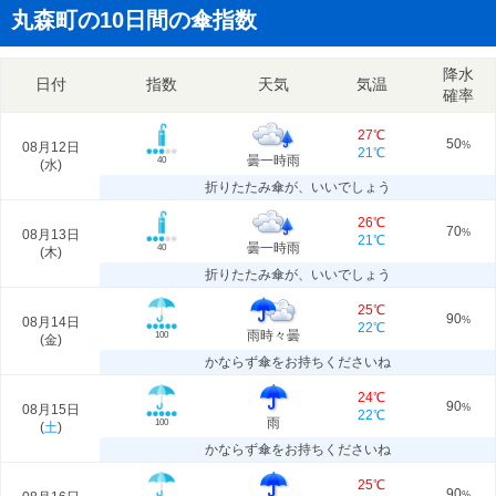
丸森町の10日間の傘指数
降水
日付
指数
天気
気温
確率
27℃
50
08月12日
%
21℃
曇一時雨
40
(
水
)
折りたたみ傘が、いいでしょう
26℃
70
08月13日
%
21℃
曇一時雨
40
(
木
)
折りたたみ傘が、いいでしょう
25℃
90
08月14日
%
22℃
雨時々曇
100
(
金
)
かならず傘をお持ちくださいね
24℃
90
08月15日
%
22℃
雨
100
(
土
)
かならず傘をお持ちくださいね
25℃
90
%