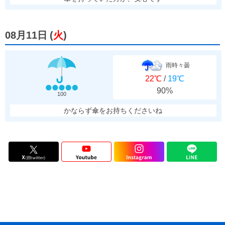
08月11日
(
火
)
雨時々曇
22℃
/
19℃
90%
100
かならず傘をお持ちくださいね