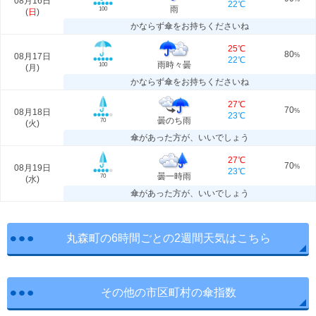
08月16日
22℃
雨
100
(
日
)
かならず傘をお持ちくださいね
25℃
80
08月17日
%
22℃
雨時々曇
100
(
月
)
かならず傘をお持ちくださいね
27℃
70
08月18日
%
23℃
曇のち雨
70
(
火
)
傘があった方が、いいでしょう
27℃
70
08月19日
%
23℃
曇一時雨
70
(
水
)
傘があった方が、いいでしょう
丸森町の6時間ごとの2週間天気はこちら
その他の市区町村の傘指数