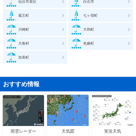
仙台市泉区
白石市
蔵王町
七ヶ宿町
川崎町
大和町
大衡村
色麻町
加美町
おすすめ情報
天気図
実況天気
雨雲レーダー