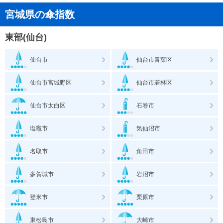
宮城県の傘指数
東部(仙台)
仙台市
仙台市青葉区
仙台市宮城野区
仙台市若林区
仙台市太白区
石巻市
塩竈市
気仙沼市
名取市
角田市
多賀城市
岩沼市
登米市
栗原市
東松島市
大崎市