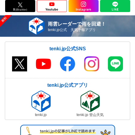
雨雲レーダーで雨を回避！
tenki.jp公式 天気予報アプリ
tenki.jp公式SNS
tenki.jp公式アプリ
tenki.jp
tenki.jp 登山天気