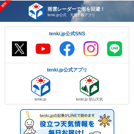
雨雲レーダーで雨を回避！
tenki.jp公式 天気予報アプリ
tenki.jp公式SNS
tenki.jp公式アプリ
tenki.jp
tenki.jp 登山天気