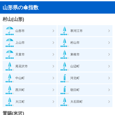
山形県の傘指数
村山(山形)
山形市
寒河江市
上山市
村山市
天童市
東根市
尾花沢市
山辺町
中山町
河北町
西川町
朝日町
大江町
大石田町
置賜(米沢)