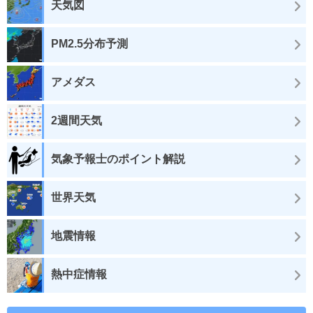
天気図
PM2.5分布予測
アメダス
2週間天気
気象予報士のポイント解説
世界天気
地震情報
熱中症情報