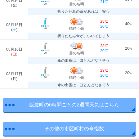
08月14日
21℃
曇のち晴
30
(
金
)
折りたたみの傘があれば、安心
28℃
40
08月15日
%
20℃
晴時々曇
40
(
土
)
折りたたみ傘が、いいでしょう
28℃
20
08月16日
%
20℃
曇のち晴
20
(
日
)
傘の出番は、ほとんどなさそう
29℃
20
08月17日
%
20℃
晴時々曇
20
(
月
)
傘の出番は、ほとんどなさそう
飯豊町の6時間ごとの2週間天気はこちら
その他の市区町村の傘指数