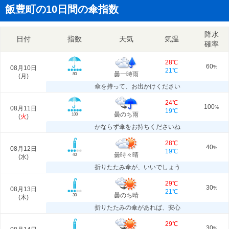
飯豊町の10日間の傘指数
降水
日付
指数
天気
気温
確率
28℃
60
08月10日
%
21℃
曇一時雨
80
(
月
)
傘を持って、お出かけください
24℃
100
08月11日
%
19℃
曇のち雨
100
(
火
)
かならず傘をお持ちくださいね
28℃
40
08月12日
%
19℃
曇時々晴
40
(
水
)
折りたたみ傘が、いいでしょう
29℃
30
08月13日
%
21℃
曇のち晴
30
(
木
)
折りたたみの傘があれば、安心
29℃
30
%