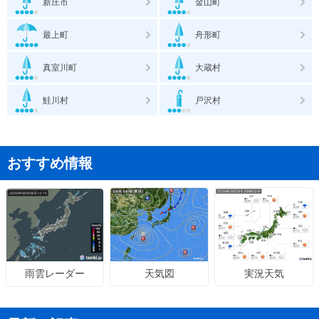
新庄市
金山町
最上町
舟形町
真室川町
大蔵村
鮭川村
戸沢村
おすすめ情報
天気図
実況天気
雨雲レーダー