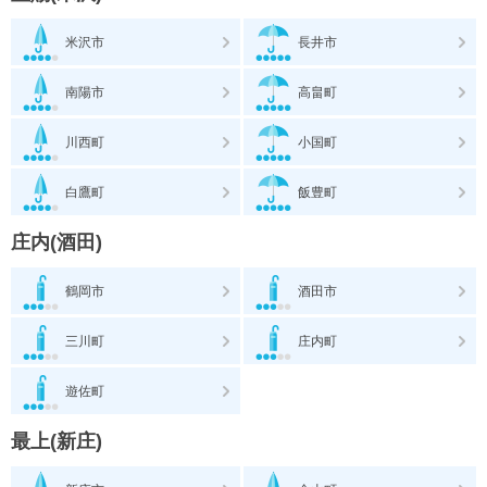
米沢市
長井市
南陽市
高畠町
川西町
小国町
白鷹町
飯豊町
庄内(酒田)
鶴岡市
酒田市
三川町
庄内町
遊佐町
最上(新庄)