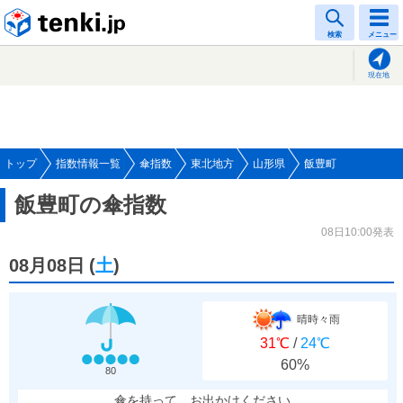
tenki.jp
検索
メニュー
現在地
トップ
指数情報一覧
傘指数
東北地方
山形県
飯豊町
飯豊町の傘指数
08日10:00発表
08月08日
(
土
)
晴時々雨
31℃
/
24℃
60%
80
傘を持って、お出かけください