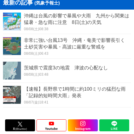
最新の記事
(気象予報士)
沖縄は台風の影響で暴風や大雨 九州から関東は
猛暑・急な雨に注意 8日(土)の天気
08/08(土)08:38
非常に強い台風13号 沖縄・奄美で影響長引く
土砂災害や暴風・高波に厳重な警戒を
08/08(土)06:43
茨城県で震度3の地震 津波の心配なし
08/08(土)03:48
【速報】長野県で1時間に約100ミリの猛烈な雨
「記録的短時間大雨」発表
08/07(金)18:41