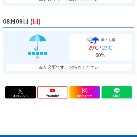
08月09日
(
日
)
曇のち雨
29℃
/
23℃
60%
90
傘が必要です、お持ちください