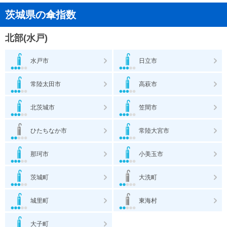
茨城県の傘指数
北部(水戸)
水戸市
日立市
常陸太田市
高萩市
北茨城市
笠間市
ひたちなか市
常陸大宮市
那珂市
小美玉市
茨城町
大洗町
城里町
東海村
大子町