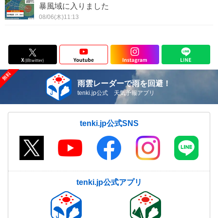
暴風域に入りました
08/06(木)11:13
雨雲レーダーで雨を回避！
tenki.jp公式 天気予報アプリ
tenki.jp公式SNS
tenki.jp公式アプリ