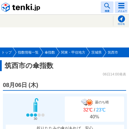
tenki.jp
検索
メニュー
現在地
トップ
指数情報一覧
傘指数
関東・甲信地方
茨城県
筑西市
筑西市の傘指数
06日14:00発表
08月06日
(
木
)
曇のち晴
32℃
/
23℃
40%
30
折りたたみの傘があれば、安心