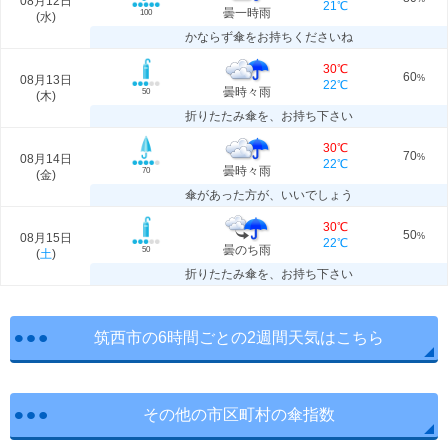
08月12日
21℃
曇一時雨
100
(
水
)
かならず傘をお持ちくださいね
30℃
60
08月13日
%
22℃
曇時々雨
50
(
木
)
折りたたみ傘を、お持ち下さい
30℃
70
08月14日
%
22℃
曇時々雨
70
(
金
)
傘があった方が、いいでしょう
30℃
50
08月15日
%
22℃
曇のち雨
50
(
土
)
折りたたみ傘を、お持ち下さい
筑西市の6時間ごとの2週間天気はこちら
その他の市区町村の傘指数