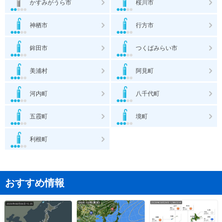
かすみがうら市
桜川市
神栖市
行方市
鉾田市
つくばみらい市
美浦村
阿見町
河内町
八千代町
五霞町
境町
利根町
おすすめ情報