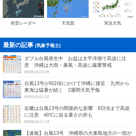
天気図
実況天気
雨雲レーダー
最新の記事
(気象予報士)
ダブル台風発生中 お盆は太平洋側で高波に注
意 沖縄は大雨・暴風・高波に厳重警戒
08/06(木)13:48
台風13号が9日頃にかけて沖縄に接近 九州から
東海は猛暑が続く 2週間天気予報
08/06(木)11:52
近畿は台風13号の間接的な影響 8日頃まで高波
に注意 40℃に迫る暑さの所も
08/06(木)11:24
【速報】台風13号 沖縄県の大東島地方の一部が