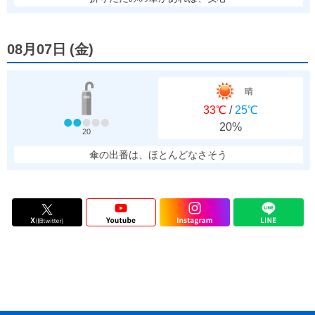
08月07日
(
金
)
晴
33℃
/
25℃
20%
20
傘の出番は、ほとんどなさそう