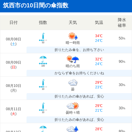
筑西市の10日間の傘指数
降水
日付
指数
天気
気温
確率
34℃
50
08月08日
%
24℃
晴一時雨
50
(
土
)
折りたたみ傘を、お持ち下さい
32℃
90
08月09日
%
24℃
晴のち雨
100
(
日
)
かならず傘をお持ちくださいね
29℃
30
08月10日
%
23℃
曇
30
(
月
)
折りたたみの傘があれば、安心
29℃
30
08月11日
%
21℃
曇時々晴
30
(
火
)
折りたたみの傘があれば、安心
28℃
80
%