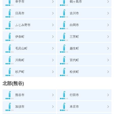
幸手市
鶴ヶ島市
日高市
吉川市
ふじみ野市
白岡市
伊奈町
三芳町
毛呂山町
越生町
川島町
宮代町
杉戸町
松伏町
北部(熊谷)
熊谷市
行田市
加須市
本庄市