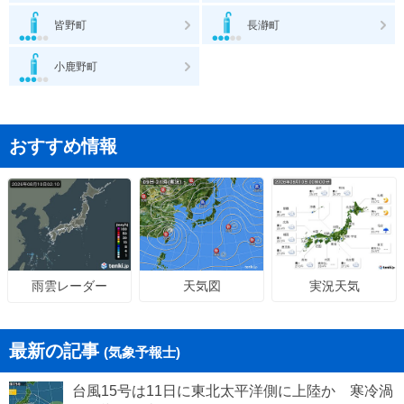
皆野町
長瀞町
小鹿野町
おすすめ情報
天気図
実況天気
雨雲レーダー
最新の記事
(気象予報士)
台風15号は11日に東北太平洋側に上陸か 寒冷渦