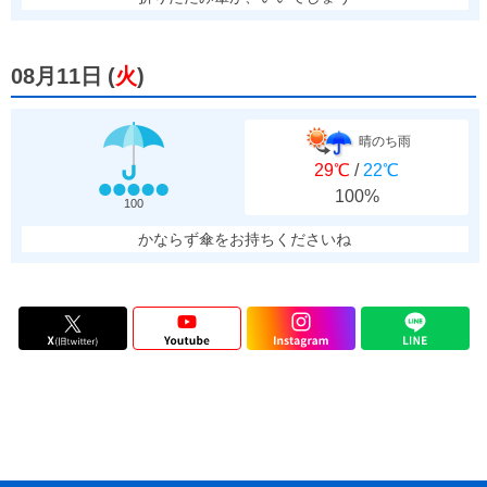
08月11日
(
火
)
晴のち雨
29℃
/
22℃
100%
100
かならず傘をお持ちくださいね