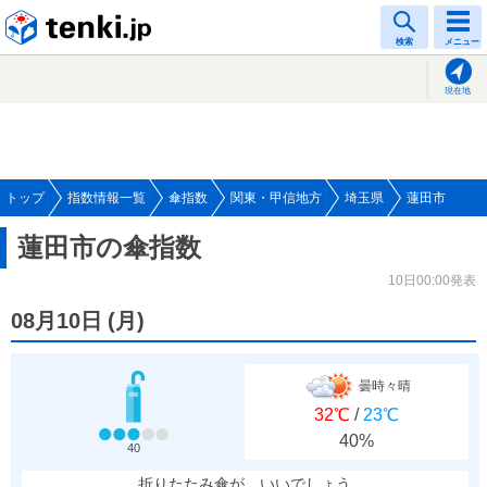
tenki.jp
検索
メニュー
現在地
トップ
指数情報一覧
傘指数
関東・甲信地方
埼玉県
蓮田市
蓮田市の傘指数
10日00:00発表
08月10日
(
月
)
曇時々晴
32℃
/
23℃
40%
40
折りたたみ傘が、いいでしょう