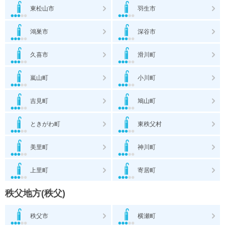
東松山市
羽生市
鴻巣市
深谷市
久喜市
滑川町
嵐山町
小川町
吉見町
鳩山町
ときがわ町
東秩父村
美里町
神川町
上里町
寄居町
秩父地方(秩父)
秩父市
横瀬町