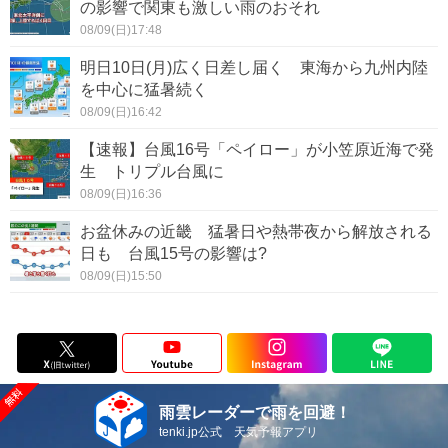
の影響で関東も激しい雨のおそれ
08/09(日)17:48
明日10日(月)広く日差し届く 東海から九州内陸
を中心に猛暑続く
08/09(日)16:42
【速報】台風16号「ペイロー」が小笠原近海で発
生 トリプル台風に
08/09(日)16:36
お盆休みの近畿 猛暑日や熱帯夜から解放される
日も 台風15号の影響は?
08/09(日)15:50
雨雲レーダーで雨を回避！
tenki.jp公式 天気予報アプリ