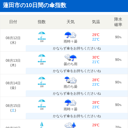
蓮田市の10日間の傘指数
降水
日付
指数
天気
気温
確率
29℃
90
08月12日
%
22℃
雨時々曇
100
(
水
)
かならず傘をお持ちくださいね
30℃
90
08月13日
%
21℃
曇のち雨
100
(
木
)
かならず傘をお持ちくださいね
28℃
90
08月14日
%
23℃
雨のち曇
100
(
金
)
かならず傘をお持ちくださいね
28℃
90
08月15日
%
23℃
雨時々曇
100
(
土
)
かならず傘をお持ちくださいね
29℃
70
%