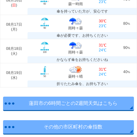
08月16日
23℃
曇一時雨
60
(
日
)
傘を持っていた方が、安心です
30℃
80
08月17日
%
23℃
雨時々曇
90
(
月
)
傘が必要です、お持ちください
31℃
90
08月18日
%
24℃
雨時々曇
100
(
火
)
かならず傘をお持ちくださいね
31℃
40
08月19日
%
24℃
曇時々晴
50
(
水
)
折りたたみ傘を、お持ち下さい
蓮田市の6時間ごとの2週間天気はこちら
その他の市区町村の傘指数