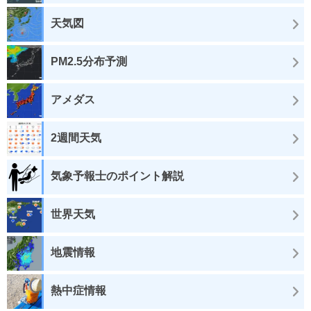
天気図
PM2.5分布予測
アメダス
2週間天気
気象予報士のポイント解説
世界天気
地震情報
熱中症情報