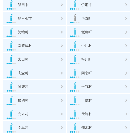
飯田市
伊那市
駒ヶ根市
辰野町
箕輪町
飯島町
南箕輪村
中川村
宮田村
松川町
高森町
阿南町
阿智村
平谷村
根羽村
下條村
売木村
天龍村
泰阜村
喬木村