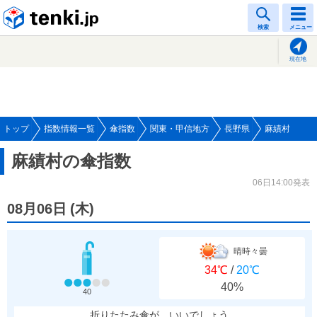
tenki.jp
検索
メニュー
現在地
トップ
指数情報一覧
傘指数
関東・甲信地方
長野県
麻績村
麻績村の傘指数
06日14:00発表
08月06日
(
木
)
晴時々曇
34℃
/
20℃
40%
40
折りたたみ傘が、いいでしょう