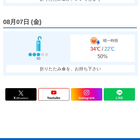
08月07日
(
金
)
晴一時雨
34℃
/
22℃
50%
50
折りたたみ傘を、お持ち下さい