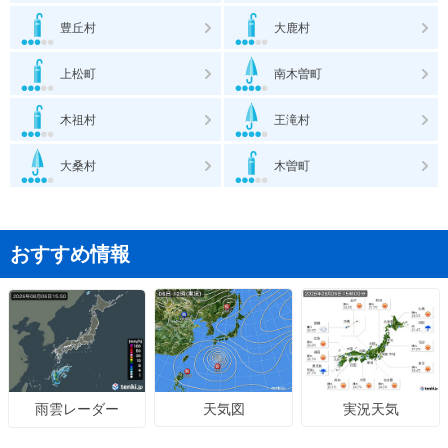
豊丘村
大鹿村
上松町
南木曽町
木祖村
王滝村
大桑村
木曽町
おすすめ情報
天気図
実況天気
雨雲レーダー