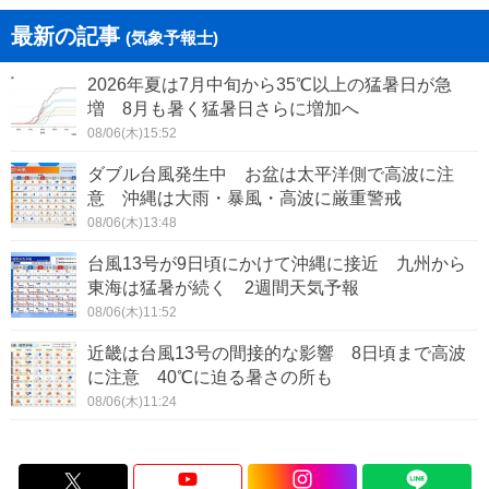
最新の記事
(気象予報士)
2026年夏は7月中旬から35℃以上の猛暑日が急
増 8月も暑く猛暑日さらに増加へ
08/06(木)15:52
ダブル台風発生中 お盆は太平洋側で高波に注
意 沖縄は大雨・暴風・高波に厳重警戒
08/06(木)13:48
台風13号が9日頃にかけて沖縄に接近 九州から
東海は猛暑が続く 2週間天気予報
08/06(木)11:52
近畿は台風13号の間接的な影響 8日頃まで高波
に注意 40℃に迫る暑さの所も
08/06(木)11:24