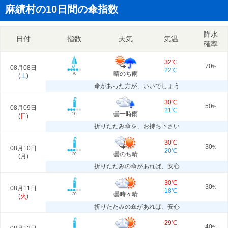
麻績村の10日間の傘指数
降水
日付
指数
天気
気温
確率
32℃
70
08月08日
%
22℃
晴のち雨
70
(
土
)
傘があった方が、いいでしょう
30℃
50
08月09日
%
21℃
曇一時雨
50
(
日
)
折りたたみ傘を、お持ち下さい
30℃
30
08月10日
%
20℃
曇のち晴
30
(
月
)
折りたたみの傘があれば、安心
30℃
30
08月11日
%
18℃
曇時々晴
30
(
火
)
折りたたみの傘があれば、安心
29℃
40
%