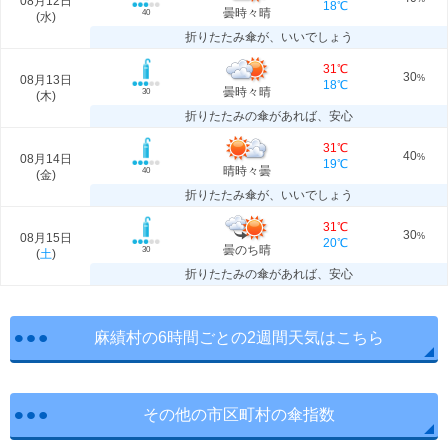
08月12日
18℃
曇時々晴
40
(
水
)
折りたたみ傘が、いいでしょう
31℃
30
08月13日
%
18℃
曇時々晴
30
(
木
)
折りたたみの傘があれば、安心
31℃
40
08月14日
%
19℃
晴時々曇
40
(
金
)
折りたたみ傘が、いいでしょう
31℃
30
08月15日
%
20℃
曇のち晴
30
(
土
)
折りたたみの傘があれば、安心
麻績村の6時間ごとの2週間天気はこちら
その他の市区町村の傘指数