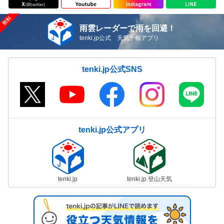
雨雲レーダーで雨を回避！
tenki.jp公式 天気予報アプリ
tenki.jp公式SNS
tenki.jp公式アプリ
tenki.jp
tenki.jp 登山天気