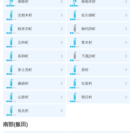
南牧村
南相木村
北相木村
佐久穂町
軽井沢町
御代田町
立科町
青木村
長和町
下諏訪町
富士見町
原村
麻績村
生坂村
山形村
朝日村
筑北村
南部(飯田)