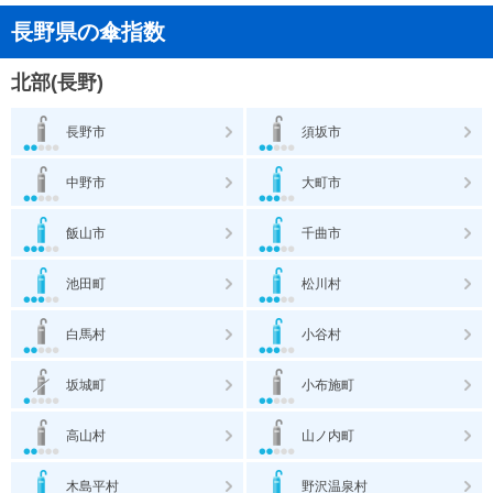
長野県の傘指数
北部(長野)
長野市
須坂市
中野市
大町市
飯山市
千曲市
池田町
松川村
白馬村
小谷村
坂城町
小布施町
高山村
山ノ内町
木島平村
野沢温泉村