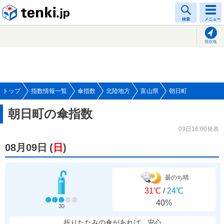
tenki.jp
検索
メニュー
現在地
トップ
指数情報一覧
傘指数
北陸地方
富山県
朝日町
朝日町の傘指数
09日16:00発表
08月09日
(
日
)
曇のち晴
31℃
/
24℃
40%
30
折りたたみの傘があれば、安心