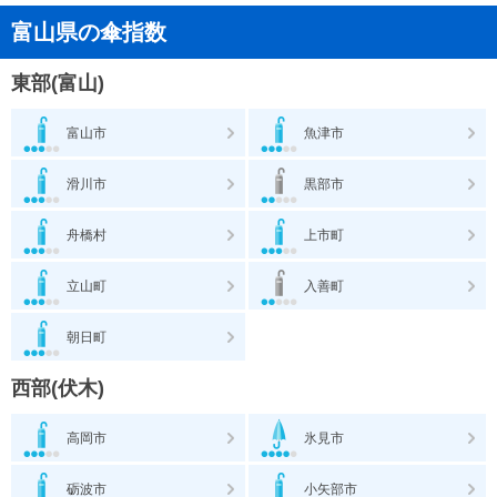
富山県の傘指数
東部(富山)
富山市
魚津市
滑川市
黒部市
舟橋村
上市町
立山町
入善町
朝日町
西部(伏木)
高岡市
氷見市
砺波市
小矢部市