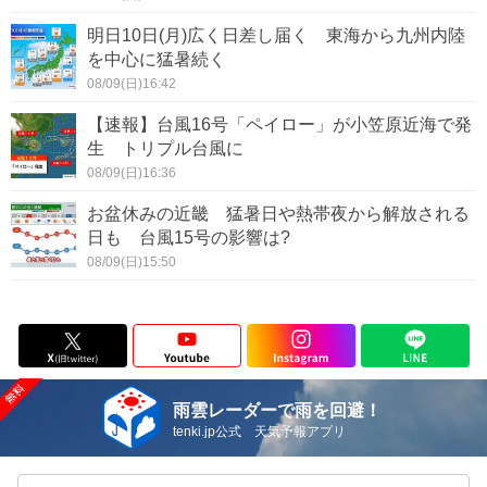
明日10日(月)広く日差し届く 東海から九州内陸
を中心に猛暑続く
08/09(日)16:42
【速報】台風16号「ペイロー」が小笠原近海で発
生 トリプル台風に
08/09(日)16:36
お盆休みの近畿 猛暑日や熱帯夜から解放される
日も 台風15号の影響は?
08/09(日)15:50
雨雲レーダーで雨を回避！
tenki.jp公式 天気予報アプリ