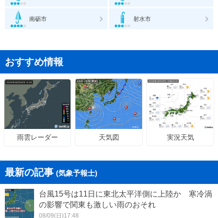
南砺市
射水市
おすすめ情報
天気図
実況天気
雨雲レーダー
最新の記事
(気象予報士)
台風15号は11日に東北太平洋側に上陸か 寒冷渦
の影響で関東も激しい雨のおそれ
08/09(日)17:48