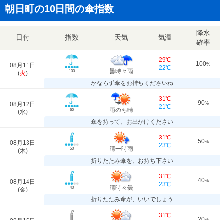
朝日町の10日間の傘指数
降水
日付
指数
天気
気温
確率
29℃
100
08月11日
%
22℃
曇時々雨
100
(
火
)
かならず傘をお持ちくださいね
31℃
90
08月12日
%
21℃
雨のち晴
80
(
水
)
傘を持って、お出かけください
31℃
50
08月13日
%
23℃
晴一時雨
50
(
木
)
折りたたみ傘を、お持ち下さい
31℃
40
08月14日
%
23℃
晴時々曇
40
(
金
)
折りたたみ傘が、いいでしょう
31℃
20
%