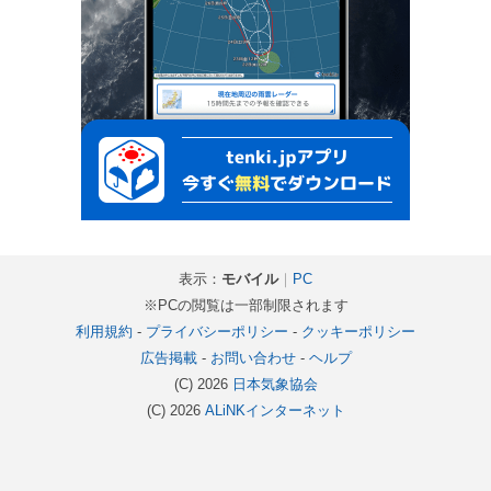
表示：
モバイル
｜
PC
※PCの閲覧は一部制限されます
利用規約
-
プライバシーポリシー
-
クッキーポリシー
広告掲載
-
お問い合わせ
-
ヘルプ
(C) 2026
日本気象協会
(C) 2026
ALiNKインターネット