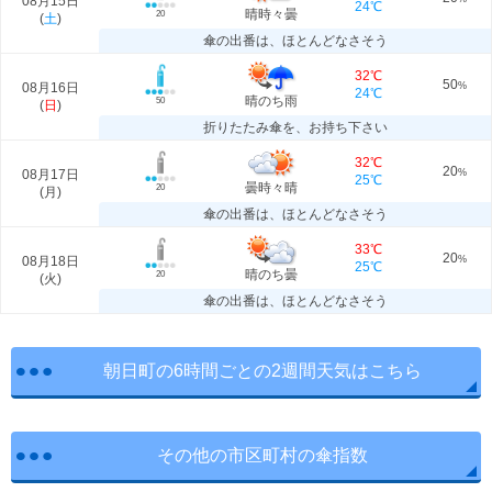
08月15日
24℃
晴時々曇
20
(
土
)
傘の出番は、ほとんどなさそう
32℃
50
08月16日
%
24℃
晴のち雨
50
(
日
)
折りたたみ傘を、お持ち下さい
32℃
20
08月17日
%
25℃
曇時々晴
20
(
月
)
傘の出番は、ほとんどなさそう
33℃
20
08月18日
%
25℃
晴のち曇
20
(
火
)
傘の出番は、ほとんどなさそう
朝日町の6時間ごとの2週間天気はこちら
その他の市区町村の傘指数