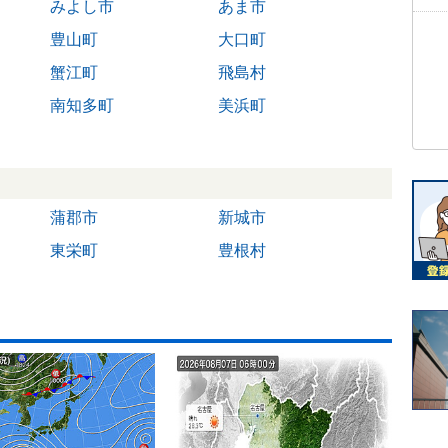
みよし市
あま市
豊山町
大口町
蟹江町
飛島村
南知多町
美浜町
蒲郡市
新城市
東栄町
豊根村