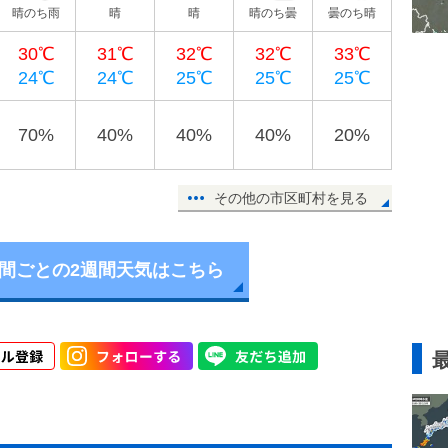
晴のち雨
晴
晴
晴のち曇
曇のち晴
30℃
31℃
32℃
32℃
33℃
24℃
24℃
25℃
25℃
25℃
70%
40%
40%
40%
20%
その他の市区町村を見る
時間ごとの2週間天気はこちら