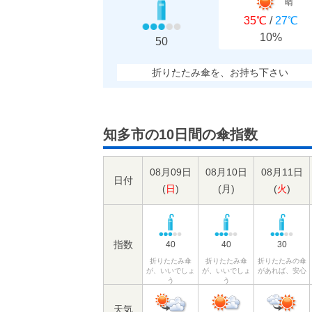
晴
35℃
/
27℃
10%
50
折りたたみ傘を、お持ち下さい
知多市の10日間の傘指数
08月09日
08月10日
08月11日
日付
(
日
)
(
月
)
(
火
)
指数
40
40
30
折りたたみ傘
折りたたみ傘
折りたたみの傘
が、いいでしょ
が、いいでしょ
があれば、安心
う
う
天気