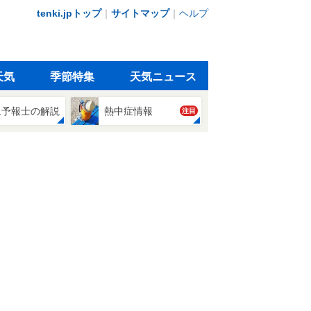
tenki.jpトップ
｜
サイトマップ
｜
ヘルプ
天気
季節特集
天気ニュース
象予報士の解説
熱中症情報
注目