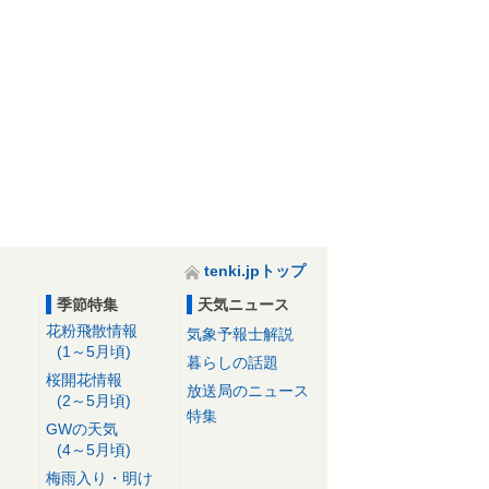
tenki.jpトップ
季節特集
天気ニュース
花粉飛散情報
気象予報士解説
(1～5月頃)
暮らしの話題
桜開花情報
放送局のニュース
(2～5月頃)
特集
GWの天気
(4～5月頃)
梅雨入り・明け