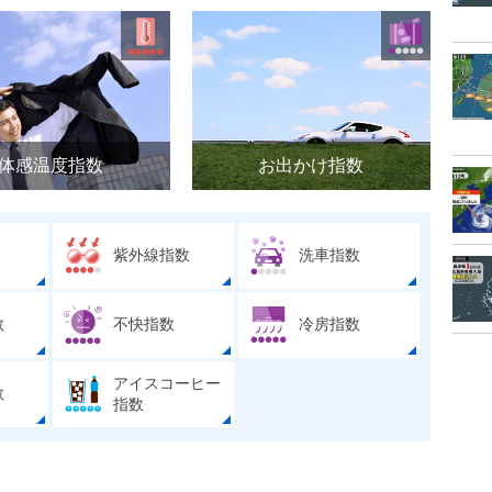
体感温度指数
お出かけ指数
紫外線指数
洗車指数
数
不快指数
冷房指数
アイスコーヒー
数
指数