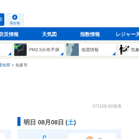
索
現在地
防災情報
天気図
指数情報
レジャー
PM2.5分布予測
地震情報
気
愛知県
知多市
07日08:00発表
明日 08月08日
(
土
)