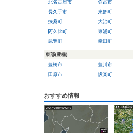
北名古屋市
弥富市
長久手市
東郷町
扶桑町
大治町
阿久比町
東浦町
武豊町
幸田町
東部(豊橋)
豊橋市
豊川市
田原市
設楽町
おすすめ情報