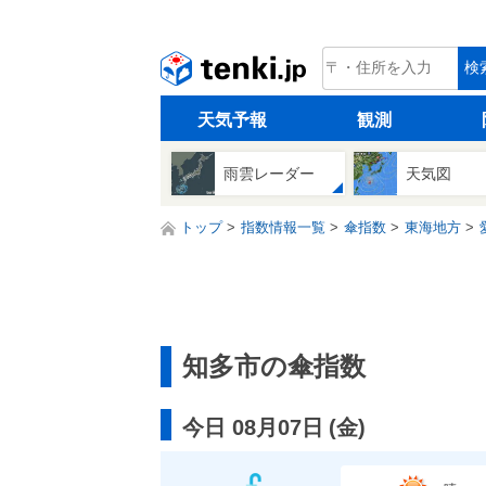
tenki.jp
検
天気予報
観測
雨雲レーダー
天気図
トップ
指数情報一覧
傘指数
東海地方
知多市の傘指数
今日 08月07日
(
金
)