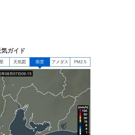
天気ガイド
星
天気図
雨雲
アメダス
PM2.5