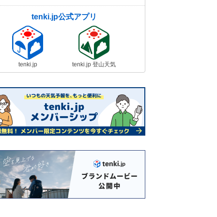
tenki.jp公式アプリ
tenki.jp
tenki.jp 登山天気