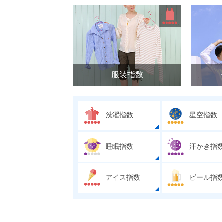
服装指数
洗濯指数
星空指数
睡眠指数
汗かき指
アイス指数
ビール指