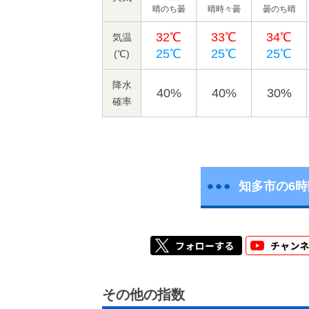
晴のち曇
晴時々曇
曇のち晴
32℃
33℃
34℃
気温
25℃
25℃
25℃
(℃)
降水
40%
40%
30%
確率
知多市の6
その他の指数