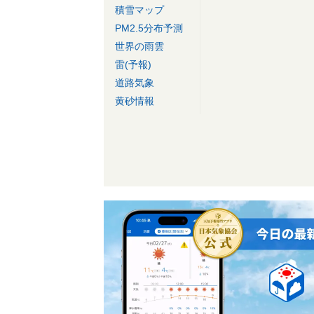
積雪マップ
PM2.5分布予測
世界の雨雲
雷(予報)
道路気象
黄砂情報