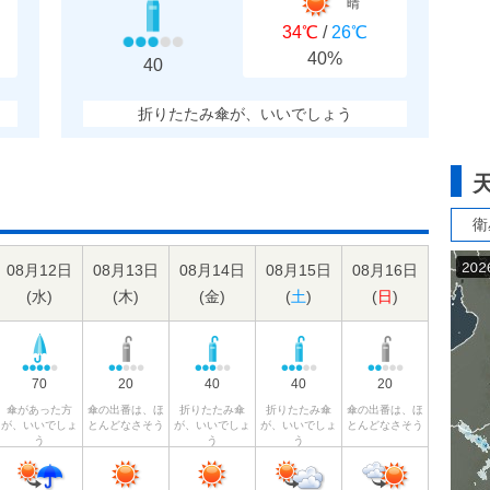
晴
34℃
/
26℃
40%
40
折りたたみ傘が、いいでしょう
衛
08月12日
08月13日
08月14日
08月15日
08月16日
(
水
)
(
木
)
(
金
)
(
土
)
(
日
)
70
20
40
40
20
傘があった方
傘の出番は、ほ
折りたたみ傘
折りたたみ傘
傘の出番は、ほ
が、いいでしょ
とんどなさそう
が、いいでしょ
が、いいでしょ
とんどなさそう
う
う
う