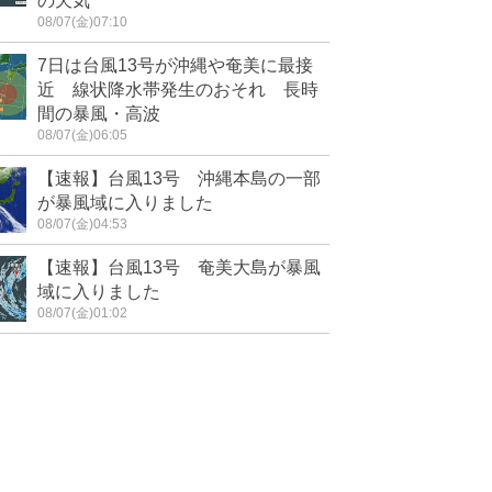
の天気
08/07(金)07:10
7日は台風13号が沖縄や奄美に最接
近 線状降水帯発生のおそれ 長時
間の暴風・高波
08/07(金)06:05
【速報】台風13号 沖縄本島の一部
が暴風域に入りました
08/07(金)04:53
【速報】台風13号 奄美大島が暴風
域に入りました
08/07(金)01:02