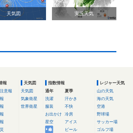
天気図
実況天気
情報
天気図
指数情報
レジャー天気
注意報
天気図
通年
夏季
山の天気
報
気象衛星
洗濯
汗かき
海の天気
報
世界衛星
服装
不快
空港
報
お出かけ
冷房
野球場
報
星空
アイス
サッカー場
災
傘
ビール
ゴルフ場