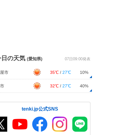
今日の天気
(愛知県)
07日09:00発表
屋市
35℃
/
27℃
10%
市
32℃
/
27℃
40%
tenki.jp公式SNS