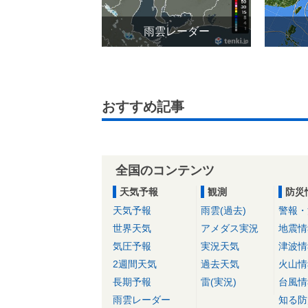
雨雲レーダー
おすすめ記事
全国のコンテンツ
天気予報
観測
防災
天気予報
雨雲(過去)
警報・
世界天気
アメダス実況
地震情
気圧予報
実況天気
津波情
2週間天気
過去天気
火山情
長期予報
雷(実況)
台風情
雨雲レーダー
知る防