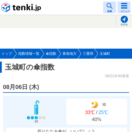
tenki.jp
検索
メニュー
現在地
トップ
指数情報一覧
傘指数
東海地方
三重県
玉城町
玉城町の傘指数
06日18:00発表
08月06日
(
木
)
晴
33℃
/
25℃
40%
40
折りたたみ傘が、いいでしょう