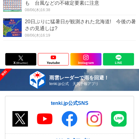
も 台風などの不確定要素に注意
08/06(木)16:38
20日ぶりに猛暑日が観測された北海道! 今後の暑
さの見通しは?
08/06(木)16:19
雨雲レーダーで雨を回避！
tenki.jp公式 天気予報アプリ
tenki.jp公式SNS