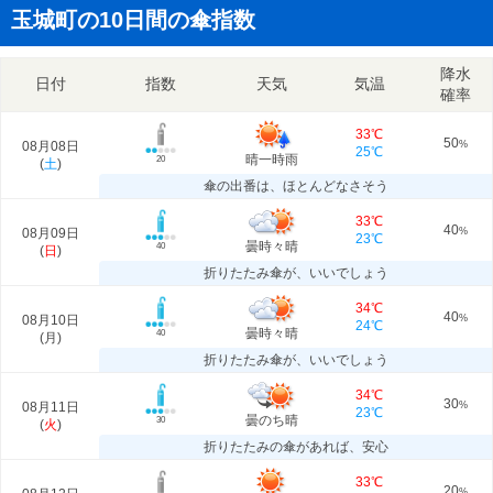
玉城町の10日間の傘指数
降水
日付
指数
天気
気温
確率
33℃
50
08月08日
%
25℃
晴一時雨
20
(
土
)
傘の出番は、ほとんどなさそう
33℃
40
08月09日
%
23℃
曇時々晴
40
(
日
)
折りたたみ傘が、いいでしょう
34℃
40
08月10日
%
24℃
曇時々晴
40
(
月
)
折りたたみ傘が、いいでしょう
34℃
30
08月11日
%
23℃
曇のち晴
30
(
火
)
折りたたみの傘があれば、安心
33℃
20
%