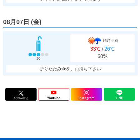
08月07日
(
金
)
晴時々雨
33℃
/
26℃
60%
50
折りたたみ傘を、お持ち下さい