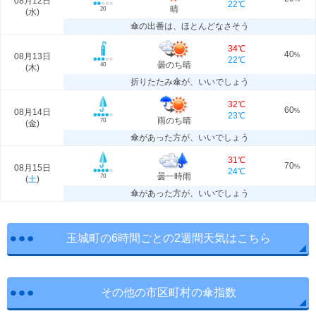
08月12日
22℃
晴
20
(
水
)
傘の出番は、ほとんどなさそう
34℃
40
08月13日
%
22℃
曇のち晴
40
(
木
)
折りたたみ傘が、いいでしょう
32℃
60
08月14日
%
23℃
雨のち晴
70
(
金
)
傘があった方が、いいでしょう
31℃
70
08月15日
%
24℃
曇一時雨
70
(
土
)
傘があった方が、いいでしょう
玉城町の6時間ごとの2週間天気はこちら
その他の市区町村の傘指数