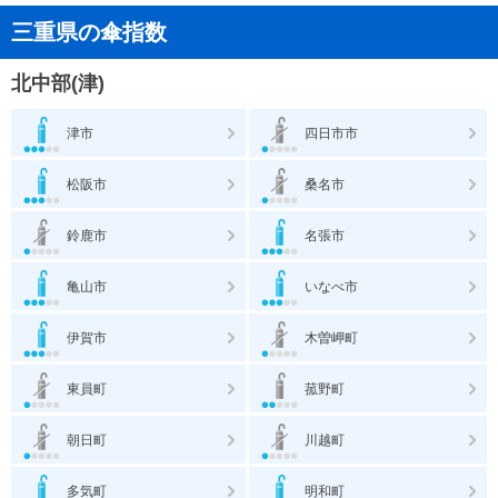
三重県の傘指数
北中部(津)
津市
四日市市
松阪市
桑名市
鈴鹿市
名張市
亀山市
いなべ市
伊賀市
木曽岬町
東員町
菰野町
朝日町
川越町
多気町
明和町