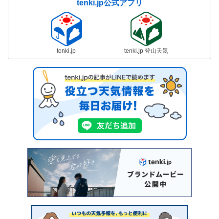
tenki.jp公式アプリ
tenki.jp
tenki.jp 登山天気