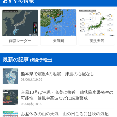
おすすめ情報
天気図
実況天気
雨雲レーダー
最新の記事
(気象予報士)
熊本県で震度4の地震 津波の心配なし
08/06(木)19:56
台風13号は沖縄・奄美に接近 線状降水帯発生の
可能性 暴風や高波などに厳重警戒
08/06(木)18:00
お盆休みの山の天気 山の日ごろには秋の気配