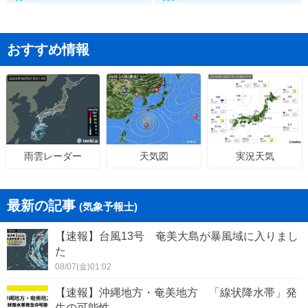
おすすめ情報
天気図
実況天気
雨雲レーダー
最新の記事
(気象予報士)
【速報】台風13号 奄美大島が暴風域に入りまし
た
08/07(金)01:02
【速報】沖縄地方・奄美地方 「線状降水帯」発
生の可能性