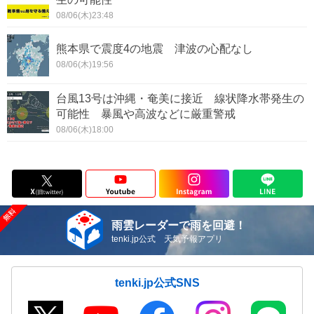
08/06(木)23:48
熊本県で震度4の地震 津波の心配なし
08/06(木)19:56
台風13号は沖縄・奄美に接近 線状降水帯発生の
可能性 暴風や高波などに厳重警戒
08/06(木)18:00
雨雲レーダーで雨を回避！
tenki.jp公式 天気予報アプリ
tenki.jp公式SNS