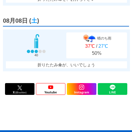
08月08日
(
土
)
晴のち雨
37℃
/
27℃
50%
40
折りたたみ傘が、いいでしょう