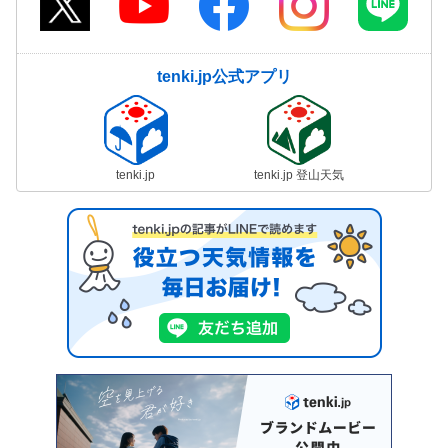
tenki.jp公式アプリ
tenki.jp
tenki.jp 登山天気