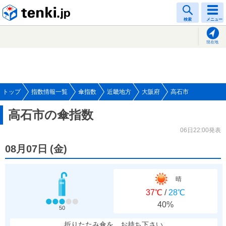
tenki.jp
検索
メニュー
現在地
トップ
指数情報一覧
傘指数
近畿地方
大阪府
高石市
高石市の傘指数
06日22:00発表
08月07日
(
金
)
晴
37℃
/
28℃
40%
50
折りたたみ傘を、お持ち下さい