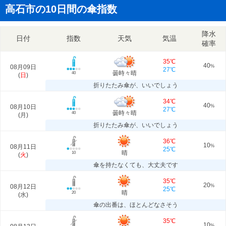
高石市の10日間の傘指数
降水
日付
指数
天気
気温
確率
35℃
40
08月09日
%
27℃
曇時々晴
40
(
日
)
折りたたみ傘が、いいでしょう
34℃
40
08月10日
%
27℃
曇時々晴
40
(
月
)
折りたたみ傘が、いいでしょう
36℃
10
08月11日
%
25℃
晴
10
(
火
)
傘を持たなくても、大丈夫です
35℃
20
08月12日
%
25℃
晴
20
(
水
)
傘の出番は、ほとんどなさそう
35℃
10
%