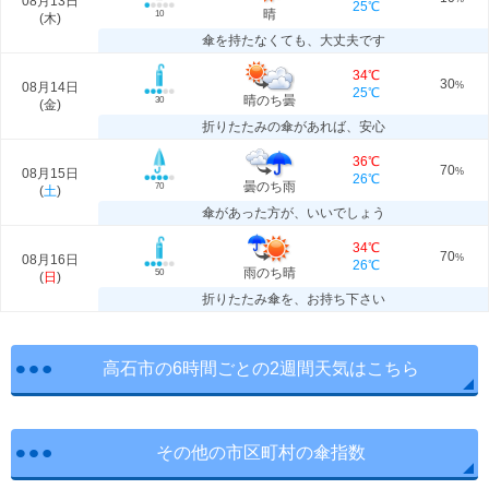
08月13日
25℃
晴
10
(
木
)
傘を持たなくても、大丈夫です
34℃
30
08月14日
%
25℃
晴のち曇
30
(
金
)
折りたたみの傘があれば、安心
36℃
70
08月15日
%
26℃
曇のち雨
70
(
土
)
傘があった方が、いいでしょう
34℃
70
08月16日
%
26℃
雨のち晴
50
(
日
)
折りたたみ傘を、お持ち下さい
高石市の6時間ごとの2週間天気はこちら
その他の市区町村の傘指数