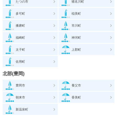
たつの市
猪名川町
多可町
稲美町
播磨町
市川町
福崎町
神河町
太子町
上郡町
佐用町
北部(豊岡)
豊岡市
養父市
朝来市
香美町
新温泉町