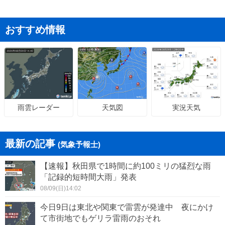
おすすめ情報
天気図
実況天気
雨雲レーダー
最新の記事
(気象予報士)
【速報】秋田県で1時間に約100ミリの猛烈な雨
「記録的短時間大雨」発表
08/09(日)14:02
今日9日は東北や関東で雷雲が発達中 夜にかけ
て市街地でもゲリラ雷雨のおそれ