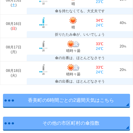
08月15日
23℃
晴
10
(
土
)
傘を持たなくても、大丈夫です
34℃
40
08月16日
%
24℃
晴
40
(
日
)
折りたたみ傘が、いいでしょう
33℃
20
08月17日
%
24℃
晴時々曇
20
(
月
)
傘の出番は、ほとんどなさそう
33℃
20
08月18日
%
24℃
晴時々曇
20
(
火
)
傘の出番は、ほとんどなさそう
香美町の6時間ごとの2週間天気はこちら
その他の市区町村の傘指数