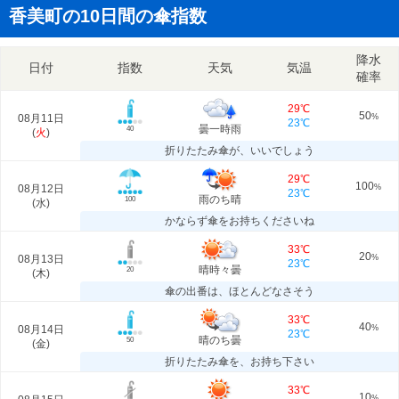
香美町の10日間の傘指数
降水
日付
指数
天気
気温
確率
29℃
50
08月11日
%
23℃
曇一時雨
40
(
火
)
折りたたみ傘が、いいでしょう
29℃
100
08月12日
%
23℃
雨のち晴
100
(
水
)
かならず傘をお持ちくださいね
33℃
20
08月13日
%
23℃
晴時々曇
20
(
木
)
傘の出番は、ほとんどなさそう
33℃
40
08月14日
%
23℃
晴のち曇
50
(
金
)
折りたたみ傘を、お持ち下さい
33℃
10
%