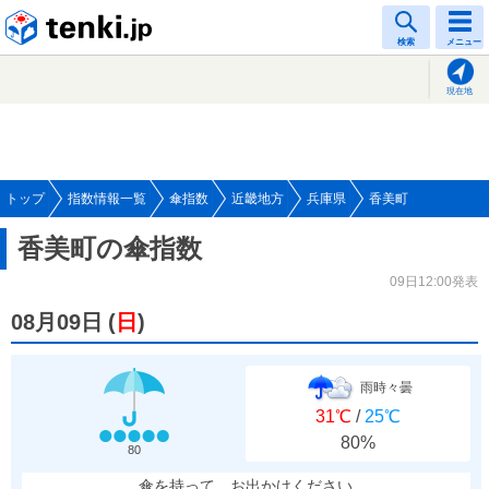
tenki.jp
検索
メニュー
現在地
トップ
指数情報一覧
傘指数
近畿地方
兵庫県
香美町
香美町の傘指数
09日12:00発表
08月09日
(
日
)
雨時々曇
31℃
/
25℃
80%
80
傘を持って、お出かけください