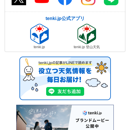
tenki.jp公式アプリ
tenki.jp
tenki.jp 登山天気