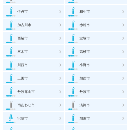
伊丹市
相生市
加古川市
赤穂市
西脇市
宝塚市
三木市
高砂市
川西市
小野市
三田市
加西市
丹波篠山市
丹波市
南あわじ市
淡路市
宍粟市
加東市