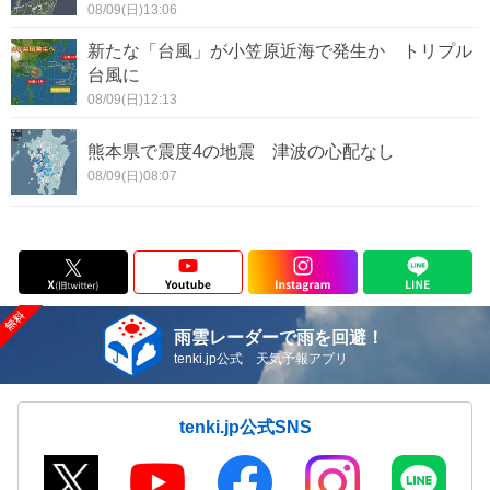
08/09(日)13:06
新たな「台風」が小笠原近海で発生か トリプル
台風に
08/09(日)12:13
熊本県で震度4の地震 津波の心配なし
08/09(日)08:07
雨雲レーダーで雨を回避！
tenki.jp公式 天気予報アプリ
tenki.jp公式SNS