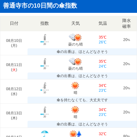
善通寺市の10日間の傘指数
降水
日付
指数
天気
気温
確率
35℃
20
08月10日
%
26℃
曇のち晴
20
(
月
)
傘の出番は、ほとんどなさそう
35℃
20
08月11日
%
24℃
曇のち晴
20
(
火
)
傘の出番は、ほとんどなさそう
34℃
20
08月12日
%
23℃
晴
10
(
水
)
傘を持たなくても、大丈夫です
34℃
20
08月13日
%
23℃
晴
20
(
木
)
傘の出番は、ほとんどなさそう
32℃
80
%