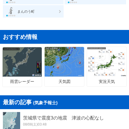
まんのう町
おすすめ情報
天気図
実況天気
雨雲レーダー
最新の記事
(気象予報士)
茨城県で震度3の地震 津波の心配なし
08/08(土)03:48