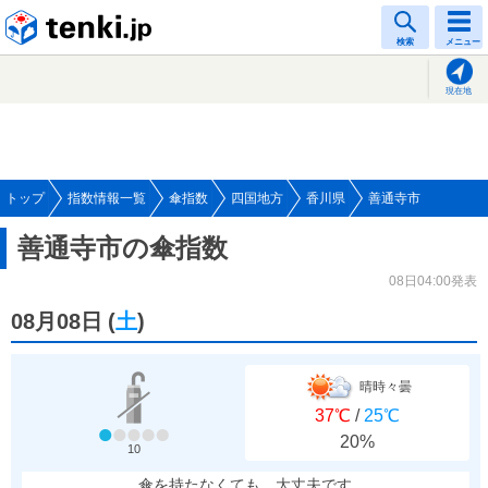
tenki.jp
検索
メニュー
現在地
トップ
指数情報一覧
傘指数
四国地方
香川県
善通寺市
善通寺市の傘指数
08日04:00発表
08月08日
(
土
)
晴時々曇
37℃
/
25℃
20%
10
傘を持たなくても、大丈夫です