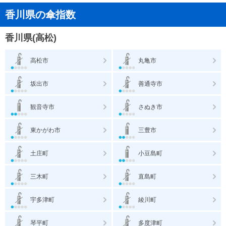
香川県の傘指数
香川県(高松)
高松市
丸亀市
坂出市
善通寺市
観音寺市
さぬき市
東かがわ市
三豊市
土庄町
小豆島町
三木町
直島町
宇多津町
綾川町
琴平町
多度津町