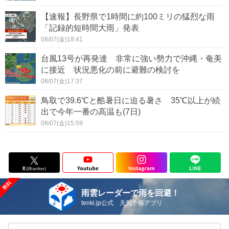
【速報】長野県で1時間に約100ミリの猛烈な雨
「記録的短時間大雨」発表
08/07(金)18:41
台風13号が再発達 非常に強い勢力で沖縄・奄美
に接近 状況悪化の前に避難の検討を
08/07(金)17:37
鳥取で39.6℃と酷暑日に迫る暑さ 35℃以上が続
出で今年一番の高温も(7日)
08/07(金)15:59
雨雲レーダーで雨を回避！
tenki.jp公式 天気予報アプリ