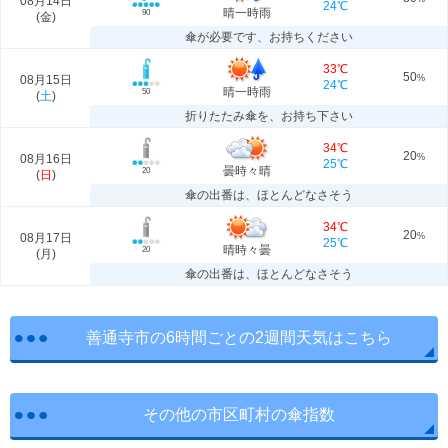
08月14日
24℃
晴一時雨
90
(
金
)
傘が必要です、お持ちください
33℃
50
08月15日
%
24℃
晴一時雨
50
(
土
)
折りたたみ傘を、お持ち下さい
34℃
20
08月16日
%
25℃
曇時々晴
20
(
日
)
傘の出番は、ほとんどなさそう
34℃
20
08月17日
%
25℃
晴時々曇
20
(
月
)
傘の出番は、ほとんどなさそう
善通寺市の6時間ごとの2週間天気はこちら
その他の市区町村の傘指数