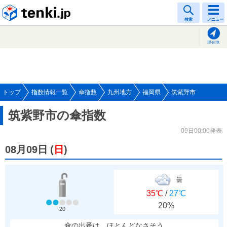
tenki.jp
検索
メニュー
現在地
トップ
指数情報一覧
傘指数
九州地方
福岡県
筑紫野市
筑紫野市の傘指数
09日00:00発表
08月09日
(
日
)
曇
35℃
/
27℃
20%
20
傘の出番は、ほとんどなさそう