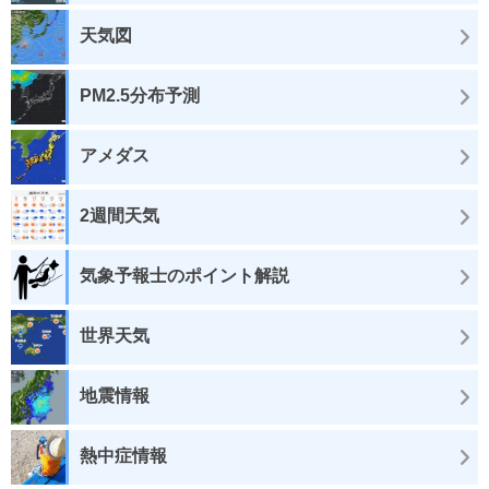
天気図
PM2.5分布予測
アメダス
2週間天気
気象予報士のポイント解説
世界天気
地震情報
熱中症情報