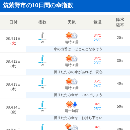
筑紫野市の10日間の傘指数
降水
日付
指数
天気
気温
確率
34℃
20
08月11日
%
26℃
晴時々曇
20
(
火
)
傘の出番は、ほとんどなさそう
34℃
30
08月12日
%
23℃
晴時々曇
30
(
水
)
折りたたみの傘があれば、安心
35℃
40
08月13日
%
24℃
晴時々曇
40
(
木
)
折りたたみ傘が、いいでしょう
34℃
50
08月14日
%
25℃
晴一時雨
50
(
金
)
折りたたみ傘を、お持ち下さい
34℃
40
%