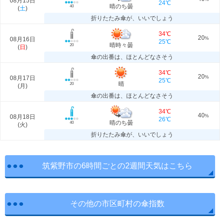
08月15日
24℃
晴のち曇
40
(
土
)
折りたたみ傘が、いいでしょう
34℃
20
08月16日
%
25℃
晴時々曇
20
(
日
)
傘の出番は、ほとんどなさそう
34℃
20
08月17日
%
25℃
晴
20
(
月
)
傘の出番は、ほとんどなさそう
34℃
40
08月18日
%
26℃
晴のち曇
40
(
火
)
折りたたみ傘が、いいでしょう
筑紫野市の6時間ごとの2週間天気はこちら
その他の市区町村の傘指数