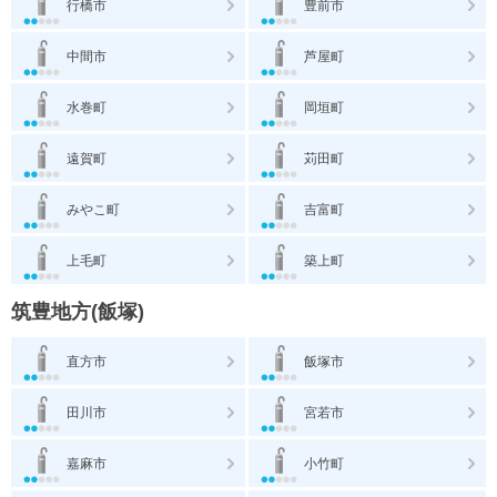
行橋市
豊前市
中間市
芦屋町
水巻町
岡垣町
遠賀町
苅田町
みやこ町
吉富町
上毛町
築上町
筑豊地方(飯塚)
直方市
飯塚市
田川市
宮若市
嘉麻市
小竹町