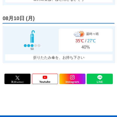
08月10日
(
月
)
曇時々晴
35℃
/
27℃
40%
50
折りたたみ傘を、お持ち下さい