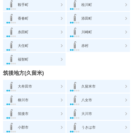
鞍手町
桂川町
香春町
添田町
糸田町
川崎町
大任町
赤村
福智町
筑後地方(久留米)
大牟田市
久留米市
柳川市
八女市
筑後市
大川市
小郡市
うきは市