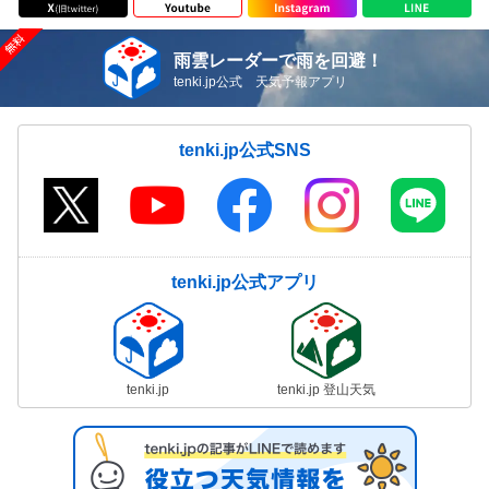
雨雲レーダーで雨を回避！
tenki.jp公式 天気予報アプリ
tenki.jp公式SNS
tenki.jp公式アプリ
tenki.jp
tenki.jp 登山天気