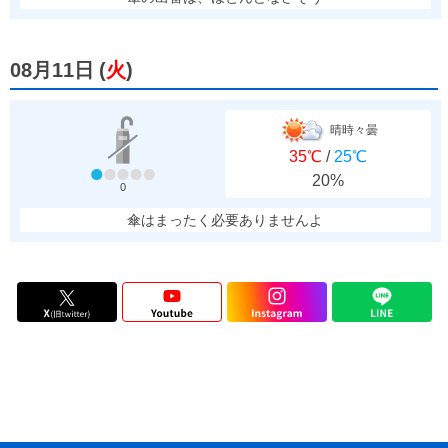
08月11日
(
火
)
晴時々曇
35℃
/
25℃
20%
0
傘はまったく必要ありませんよ