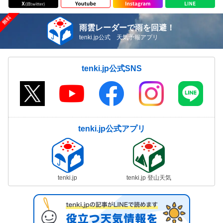
雨雲レーダーで雨を回避！
tenki.jp公式 天気予報アプリ
tenki.jp公式SNS
tenki.jp公式アプリ
tenki.jp
tenki.jp 登山天気