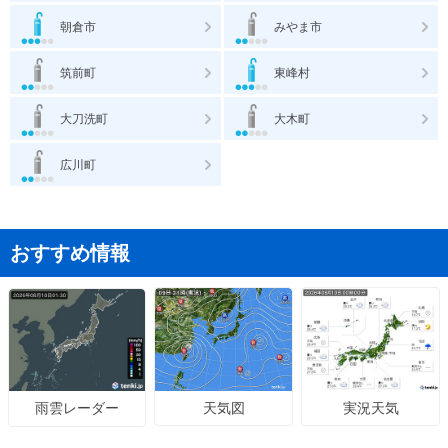
朝倉市
みやま市
筑前町
東峰村
大刀洗町
大木町
広川町
おすすめ情報
天気図
実況天気
雨雲レーダー