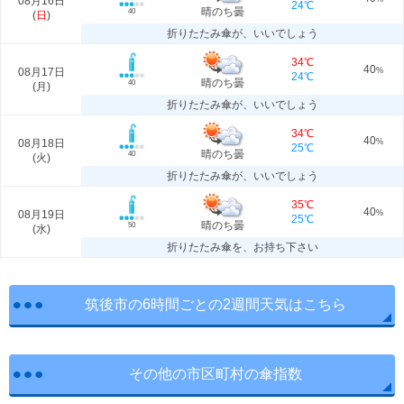
08月16日
24℃
晴のち曇
40
(
日
)
折りたたみ傘が、いいでしょう
34℃
40
08月17日
%
24℃
晴のち曇
40
(
月
)
折りたたみ傘が、いいでしょう
34℃
40
08月18日
%
25℃
晴のち曇
40
(
火
)
折りたたみ傘が、いいでしょう
35℃
40
08月19日
%
25℃
晴のち曇
50
(
水
)
折りたたみ傘を、お持ち下さい
筑後市の6時間ごとの2週間天気はこちら
その他の市区町村の傘指数