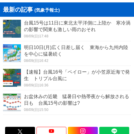
最新の記事
(気象予報士)
台風15号は11日に東北太平洋側に上陸か 寒冷渦
の影響で関東も激しい雨のおそれ
08/09(日)17:48
明日10日(月)広く日差し届く 東海から九州内陸
を中心に猛暑続く
08/09(日)16:42
【速報】台風16号「ペイロー」が小笠原近海で発
生 トリプル台風に
08/09(日)16:36
お盆休みの近畿 猛暑日や熱帯夜から解放される
日も 台風15号の影響は?
08/09(日)15:50