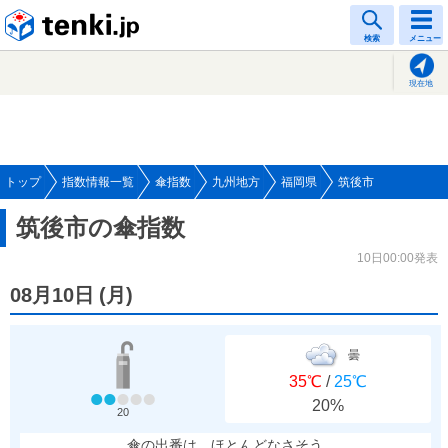
tenki.jp
検索
メニュー
現在地
トップ
指数情報一覧
傘指数
九州地方
福岡県
筑後市
筑後市の傘指数
10日00:00発表
08月10日
(
月
)
曇
35℃
/
25℃
20%
20
傘の出番は、ほとんどなさそう