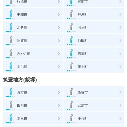
行橋市
豊前市
中間市
芦屋町
水巻町
岡垣町
遠賀町
苅田町
みやこ町
吉富町
上毛町
築上町
筑豊地方(飯塚)
直方市
飯塚市
田川市
宮若市
嘉麻市
小竹町