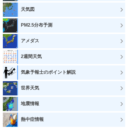
天気図
PM2.5分布予測
アメダス
2週間天気
気象予報士のポイント解説
世界天気
地震情報
熱中症情報