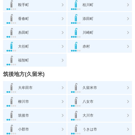
鞍手町
桂川町
香春町
添田町
糸田町
川崎町
大任町
赤村
福智町
筑後地方(久留米)
大牟田市
久留米市
柳川市
八女市
筑後市
大川市
小郡市
うきは市