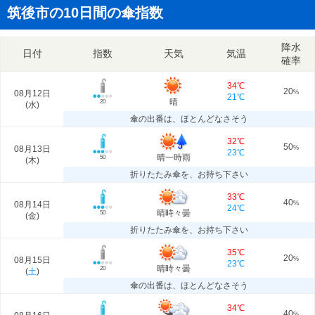
筑後市の10日間の傘指数
降水
日付
指数
天気
気温
確率
34℃
20
08月12日
%
21℃
晴
20
(
水
)
傘の出番は、ほとんどなさそう
32℃
50
08月13日
%
23℃
晴一時雨
50
(
木
)
折りたたみ傘を、お持ち下さい
33℃
40
08月14日
%
24℃
晴時々曇
50
(
金
)
折りたたみ傘を、お持ち下さい
35℃
20
08月15日
%
23℃
晴時々曇
20
(
土
)
傘の出番は、ほとんどなさそう
34℃
40
%