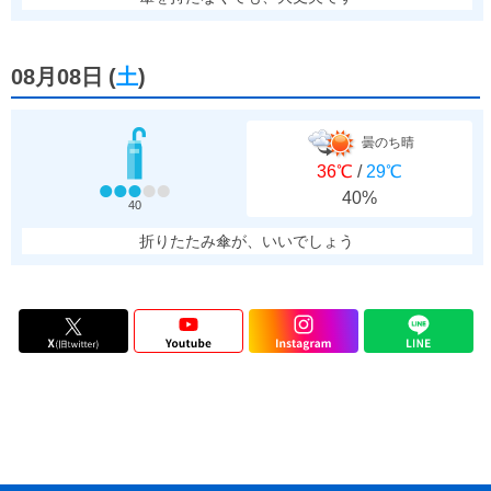
08月08日
(
土
)
曇のち晴
36℃
/
29℃
40%
40
折りたたみ傘が、いいでしょう