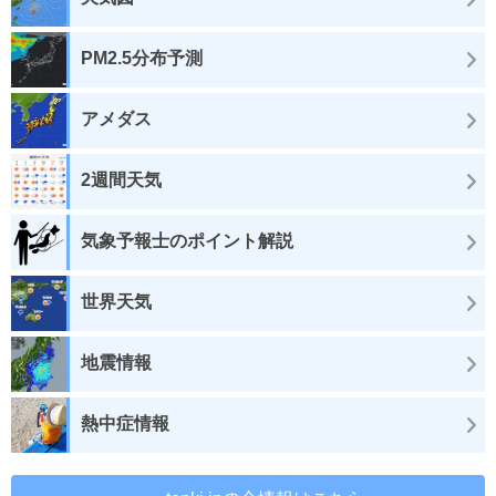
PM2.5分布予測
アメダス
2週間天気
気象予報士のポイント解説
世界天気
地震情報
熱中症情報