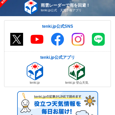
雨雲レーダーで雨を回避！
tenki.jp公式 天気予報アプリ
tenki.jp公式SNS
tenki.jp公式アプリ
tenki.jp
tenki.jp 登山天気