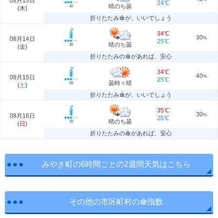
08月13日
24℃
晴のち曇
40
(
木
)
折りたたみ傘が、いいでしょう
34℃
30
08月14日
%
25℃
晴のち曇
30
(
金
)
折りたたみの傘があれば、安心
34℃
40
08月15日
%
25℃
曇時々晴
40
(
土
)
折りたたみ傘が、いいでしょう
35℃
30
08月16日
%
25℃
晴のち曇
30
(
日
)
折りたたみの傘があれば、安心
みやき町の6時間ごとの2週間天気はこちら
その他の市区町村の傘指数