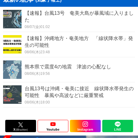
【速報】台風13号 奄美大島が暴風域に入りまし
た
08/07(金)01:02
【速報】沖縄地方・奄美地方 「線状降水帯」発
生の可能性
08/06(木)23:48
熊本県で震度4の地震 津波の心配なし
08/06(木)19:56
台風13号は沖縄・奄美に接近 線状降水帯発生の
可能性 暴風や高波などに厳重警戒
08/06(木)18:00