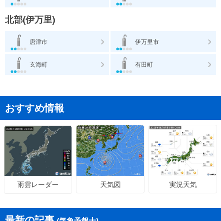
北部(伊万里)
唐津市
伊万里市
玄海町
有田町
おすすめ情報
天気図
実況天気
雨雲レーダー
最新の記事
(気象予報士)