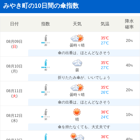
みやき町の10日間の傘指数
降水
日付
指数
天気
気温
確率
35℃
20
08月09日
%
27℃
曇時々晴
20
(
日
)
傘の出番は、ほとんどなさそう
35℃
40
08月10日
%
27℃
曇
40
(
月
)
折りたたみ傘が、いいでしょう
35℃
20
08月11日
%
26℃
曇時々晴
20
(
火
)
傘の出番は、ほとんどなさそう
36℃
10
08月12日
%
24℃
晴
10
(
水
)
傘を持たなくても、大丈夫です
36℃
40
%