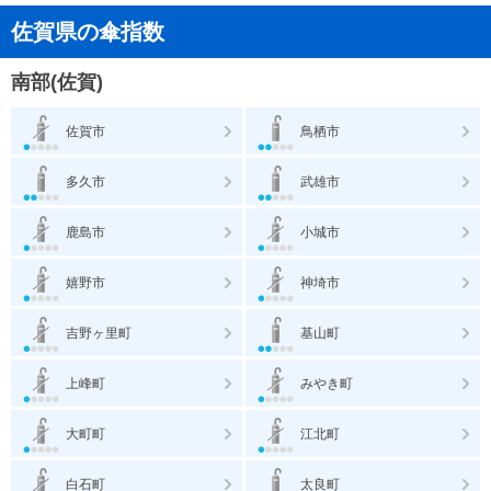
佐賀県の傘指数
南部(佐賀)
佐賀市
鳥栖市
多久市
武雄市
鹿島市
小城市
嬉野市
神埼市
吉野ヶ里町
基山町
上峰町
みやき町
大町町
江北町
白石町
太良町