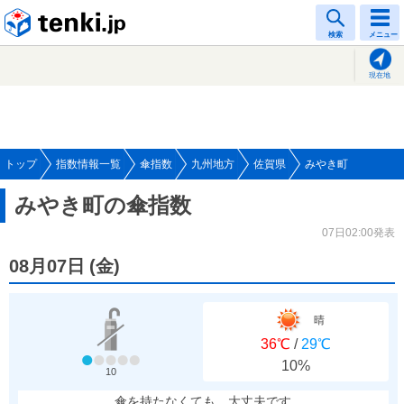
tenki.jp
検索
メニュー
現在地
トップ
指数情報一覧
傘指数
九州地方
佐賀県
みやき町
みやき町の傘指数
07日02:00発表
08月07日
(
金
)
晴
36℃
/
29℃
10%
10
傘を持たなくても、大丈夫です