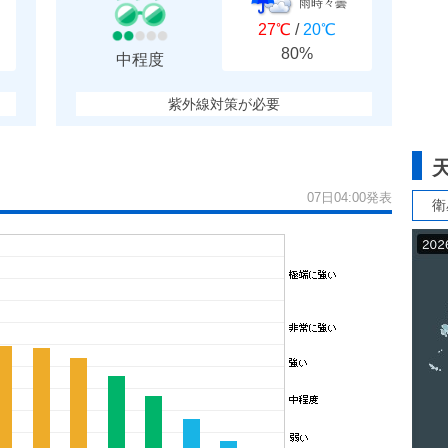
雨時々曇
27℃
/
20℃
80%
中程度
紫外線対策が必要
07日04:00発表
衛