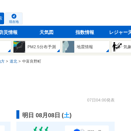
索
現在地
防災情報
天気図
指数情報
レジャー
PM2.5分布予測
地震情報
気
地方
道北
中富良野町
07日04:00発表
明日 08月08日
(
土
)