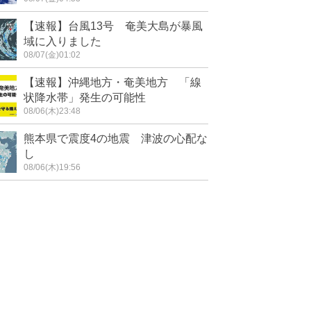
【速報】台風13号 奄美大島が暴風
域に入りました
08/07(金)01:02
【速報】沖縄地方・奄美地方 「線
状降水帯」発生の可能性
08/06(木)23:48
熊本県で震度4の地震 津波の心配な
し
08/06(木)19:56