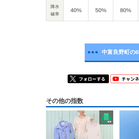
降水
40%
50%
80%
確率
中富良野町の
その他の指数