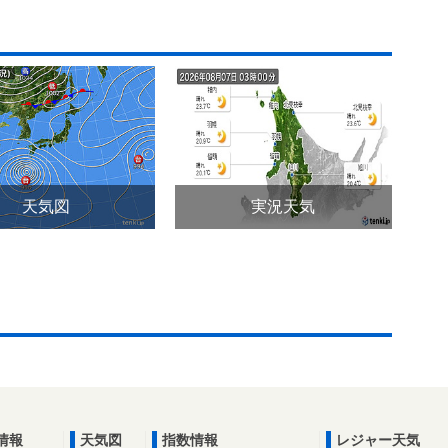
天気図
実況天気
情報
天気図
指数情報
レジャー天気