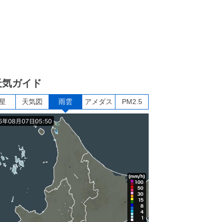
天気ガイド
星
天気図
雨雲
アメダス
PM2.5