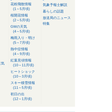
花粉飛散情報
気象予報士解説
(1～5月頃)
暮らしの話題
桜開花情報
放送局のニュース
(2～5月頃)
特集
GWの天気
(4～5月頃)
梅雨入り・明け
(5～7月頃)
熱中症情報
(4～9月頃)
紅葉見頃情報
天気
(10～11月頃)
ヒートショック
(10～3月頃)
スキー積雪情報
(11～5月頃)
初日の出
(12～1月頃)