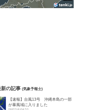
最新の記事
(気象予報士)
【速報】台風13号 沖縄本島の一部
が暴風域に入りました
08/07(金)04:53