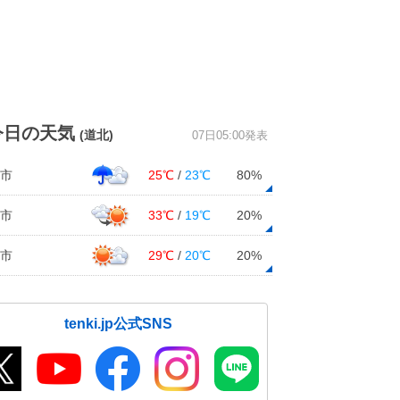
今日の天気
(道北)
07日05:00発表
市
25℃
/
23℃
80%
市
33℃
/
19℃
20%
市
29℃
/
20℃
20%
tenki.jp公式SNS