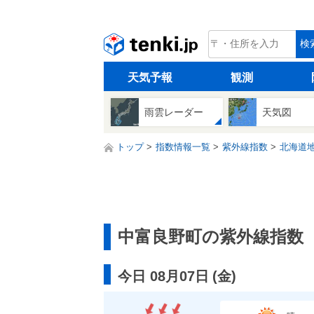
tenki.jp
検
天気予報
観測
雨雲レーダー
天気図
トップ
指数情報一覧
紫外線指数
北海道
中富良野町の紫外線指数
今日 08月07日
(
金
)