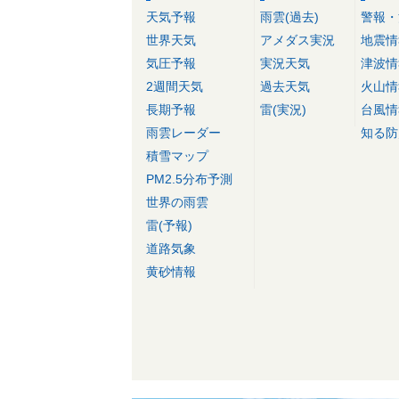
天気予報
雨雲(過去)
警報・
世界天気
アメダス実況
地震情
気圧予報
実況天気
津波情
2週間天気
過去天気
火山情
長期予報
雷(実況)
台風情
雨雲レーダー
知る防
積雪マップ
PM2.5分布予測
世界の雨雲
雷(予報)
道路気象
黄砂情報