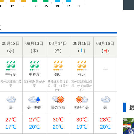
数
08月12日
08月13日
08月14日
08月15日
08月16日
(
水
)
(
木
)
(
金
)
(
土
)
(
日
)
---
中程度
中程度
強い
強い
紫外線対策が必
紫外線対策が必
紫外線対策は必
紫外線対策は必
要
要
須、外では日か
須、外では日か
げに
げに
曇
曇一時雨
曇のち晴
晴時々曇
曇
27℃
27℃
30℃
30℃
28℃
17℃
20℃
20℃
19℃
20℃