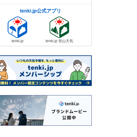
tenki.jp公式アプリ
tenki.jp
tenki.jp 登山天気