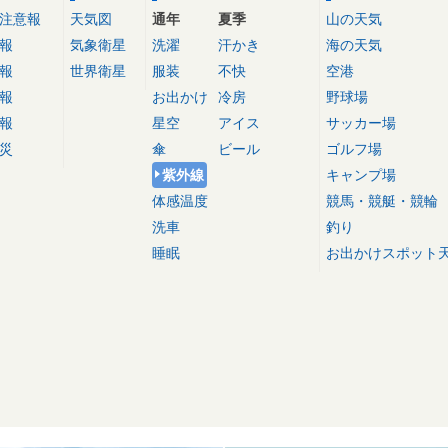
注意報
天気図
通年
夏季
山の天気
報
気象衛星
洗濯
汗かき
海の天気
報
世界衛星
服装
不快
空港
報
お出かけ
冷房
野球場
報
星空
アイス
サッカー場
災
傘
ビール
ゴルフ場
紫外線
キャンプ場
体感温度
競馬・競艇・競輪
洗車
釣り
睡眠
お出かけスポット