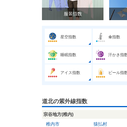
服装指数
星空指数
傘指数
睡眠指数
汗かき指
アイス指数
ビール指
道北の紫外線指数
宗谷地方(稚内)
稚内市
猿払村