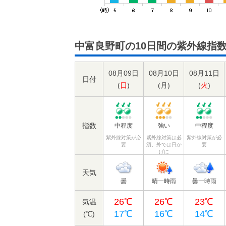
中富良野町の10日間の紫外線指
08月09日
08月10日
08月11日
日付
(
日
)
(
月
)
(
火
)
指数
中程度
強い
中程度
紫外線対策が必
紫外線対策は必
紫外線対策が必
要
須、外では日か
要
げに
天気
曇
晴一時雨
曇一時雨
26℃
26℃
23℃
気温
17℃
16℃
14℃
(℃)