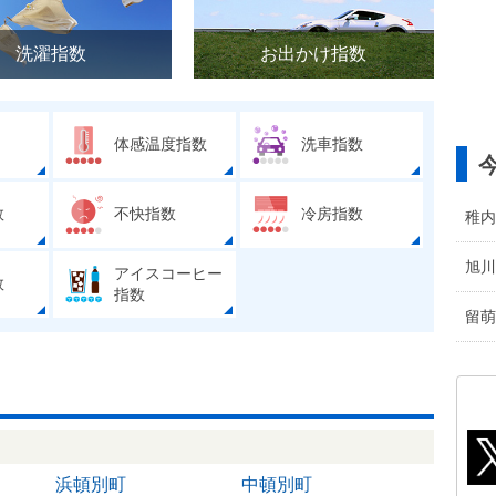
洗濯指数
お出かけ指数
体感温度指数
洗車指数
数
不快指数
冷房指数
稚内
旭川
アイスコーヒー
数
指数
留萌
浜頓別町
中頓別町