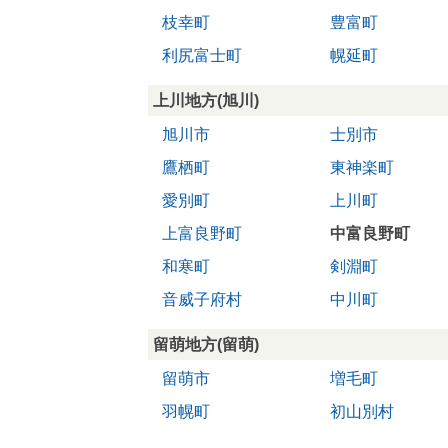
枝幸町
豊富町
利尻富士町
幌延町
上川地方(旭川)
旭川市
士別市
鷹栖町
東神楽町
愛別町
上川町
上富良野町
中富良野町
和寒町
剣淵町
音威子府村
中川町
留萌地方(留萌)
留萌市
増毛町
羽幌町
初山別村