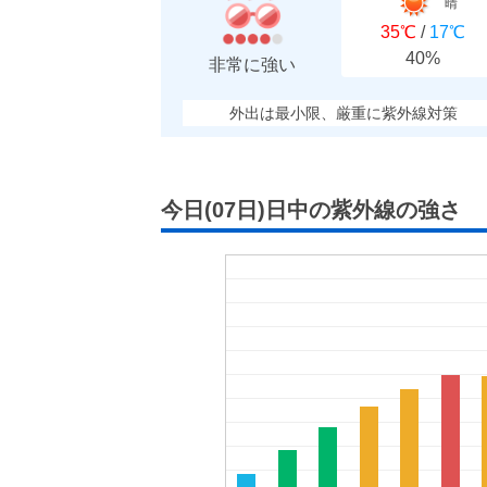
晴
35℃
/
17℃
40%
非常に強い
外出は最小限、厳重に紫外線対策
今日(07日)日中の紫外線の強さ