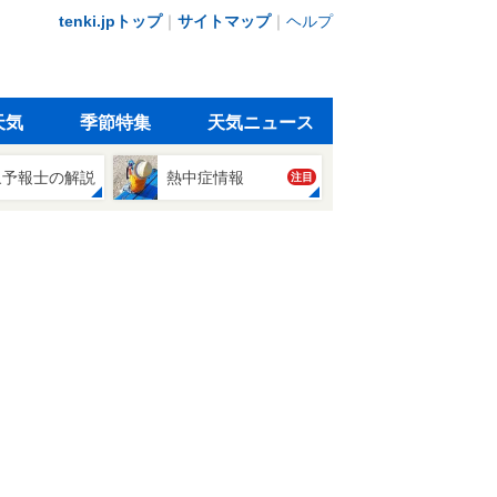
tenki.jpトップ
｜
サイトマップ
｜
ヘルプ
天気
季節特集
天気ニュース
象予報士の解説
熱中症情報
注目