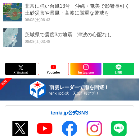
非常に強い台風13号 沖縄・奄美で影響長引く
土砂災害や暴風・高波に厳重な警戒を
08/08(土)06:43
茨城県で震度3の地震 津波の心配なし
08/08(土)03:48
雨雲レーダーで雨を回避！
tenki.jp公式 天気予報アプリ
tenki.jp公式SNS