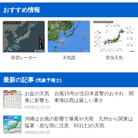
おすすめ情報
天気図
実況天気
雨雲レーダー
最新の記事
(気象予報士)
お盆の天気 台風15号が北日本直撃のおそれ 関
東に影響も 東海以西は厳しい暑さ
08/08(土)12:50
沖縄は台風の影響で暴風や大雨 九州から関東は
猛暑・急な雨に注意 8日(土)の天気
08/08(土)08:38