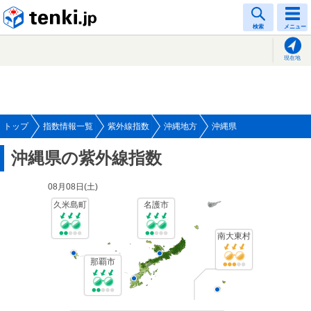
tenki.jp
検索
メニュー
現在地
トップ
指数情報一覧
紫外線指数
沖縄地方
沖縄県
沖縄県の紫外線指数
08月08日(
土
)
久米島町
名護市
南大東村
那覇市