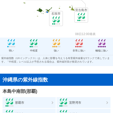
宮古島市
石垣市
08日12:00発表
弱い
中程度
強い
非常に強い
極端に強い
紫外線指数（UVインデックス）は、人体に影響を与えうる有害紫外線量を5ランクで表していま
す。「中程度」レベル以上が予想される場合は、紫外線対策が推奨されています。
沖縄県の紫外線指数
本島中南部(那覇)
那覇市
宜野湾市