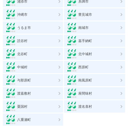
浦添市
糸満市
沖縄市
豊見城市
うるま市
南城市
読谷村
嘉手納町
北谷町
北中城村
中城村
西原町
与那原町
南風原町
渡嘉敷村
座間味村
粟国村
渡名喜村
八重瀬町