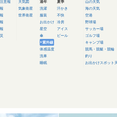
注意報
天気図
通年
夏季
山の天気
報
気象衛星
洗濯
汗かき
海の天気
報
世界衛星
服装
不快
空港
報
お出かけ
冷房
野球場
報
星空
アイス
サッカー場
災
傘
ビール
ゴルフ場
紫外線
キャンプ場
体感温度
競馬・競艇・競輪
洗車
釣り
睡眠
お出かけスポット