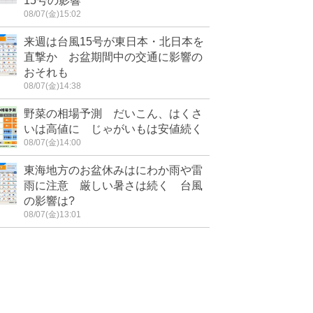
15号の影響
08/07(金)15:02
来週は台風15号が東日本・北日本を
直撃か お盆期間中の交通に影響の
おそれも
08/07(金)14:38
野菜の相場予測 だいこん、はくさ
いは高値に じゃがいもは安値続く
08/07(金)14:00
東海地方のお盆休みはにわか雨や雷
雨に注意 厳しい暑さは続く 台風
の影響は?
08/07(金)13:01