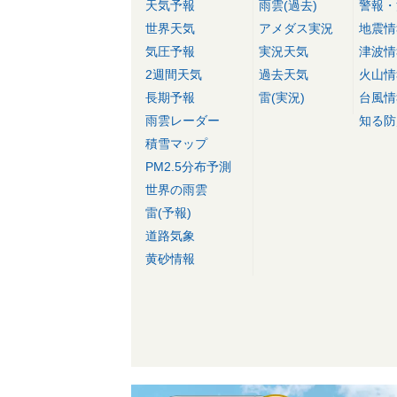
天気予報
雨雲(過去)
警報・
世界天気
アメダス実況
地震情
気圧予報
実況天気
津波情
2週間天気
過去天気
火山情
長期予報
雷(実況)
台風情
雨雲レーダー
知る防
積雪マップ
PM2.5分布予測
世界の雨雲
雷(予報)
道路気象
黄砂情報