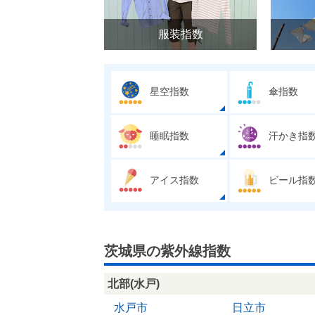
服装指数
星空指数
傘指数
睡眠指数
汗かき指
アイス指数
ビール指
茨城県の紫外線指数
北部(水戸)
水戸市
日立市