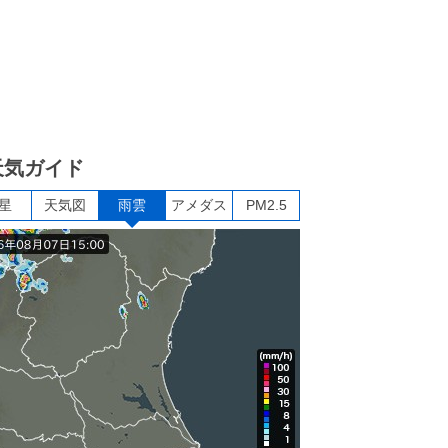
天気ガイド
星
天気図
雨雲
アメダス
PM2.5