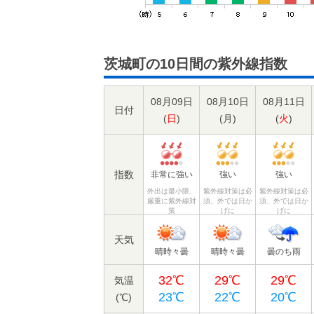
茨城町の10日間の紫外線指数
08月09日
08月10日
08月11日
日付
(
日
)
(
月
)
(
火
)
指数
非常に強い
強い
強い
外出は最小限、
紫外線対策は必
紫外線対策は必
厳重に紫外線対
須、外では日か
須、外では日か
策
げに
げに
天気
晴時々曇
晴時々曇
曇のち雨
32℃
29℃
29℃
気温
23℃
22℃
20℃
(℃)