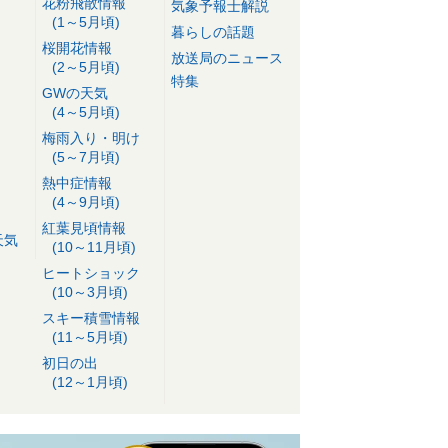
花粉飛散情報
気象予報士解説
(1～5月頃)
暮らしの話題
桜開花情報
放送局のニュース
(2～5月頃)
特集
GWの天気
(4～5月頃)
梅雨入り・明け
(5～7月頃)
熱中症情報
(4～9月頃)
紅葉見頃情報
天気
(10～11月頃)
ヒートショック
(10～3月頃)
スキー積雪情報
(11～5月頃)
初日の出
(12～1月頃)