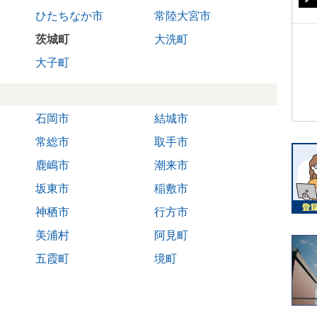
ひたちなか市
常陸大宮市
茨城町
大洗町
大子町
石岡市
結城市
常総市
取手市
鹿嶋市
潮来市
坂東市
稲敷市
神栖市
行方市
美浦村
阿見町
五霞町
境町