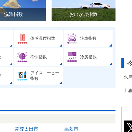
洗濯指数
お出かけ指数
体感温度指数
洗車指数
数
不快指数
冷房指数
アイスコーヒー
数
水戸
指数
土浦
常陸太田市
高萩市