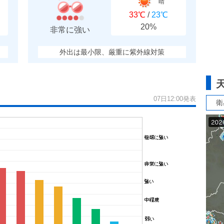
晴
33℃
/
23℃
20%
非常に強い
外出は最小限、厳重に紫外線対策
07日12:00発表
衛