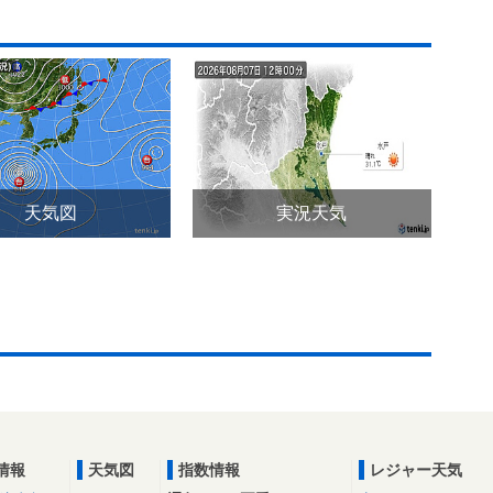
天気図
実況天気
情報
天気図
指数情報
レジャー天気