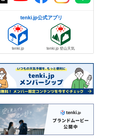
tenki.jp公式アプリ
tenki.jp
tenki.jp 登山天気