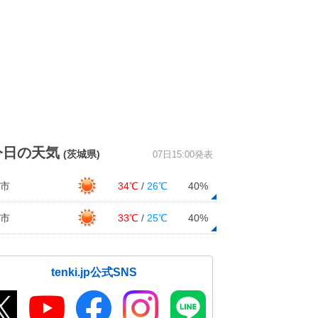
今日の天気
(茨城県)
07日15:00発表
市
34℃
/
26℃
40%
市
33℃
/
25℃
40%
tenki.jp公式SNS