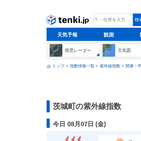
tenki.jp
検
天気予報
観測
雨雲レーダー
天気図
トップ
指数情報一覧
紫外線指数
関東・
茨城町の紫外線指数
今日 08月07日
(
金
)