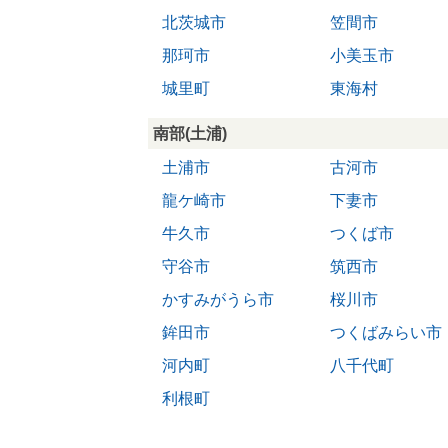
北茨城市
笠間市
那珂市
小美玉市
城里町
東海村
南部(土浦)
土浦市
古河市
龍ケ崎市
下妻市
牛久市
つくば市
守谷市
筑西市
かすみがうら市
桜川市
鉾田市
つくばみらい市
河内町
八千代町
利根町