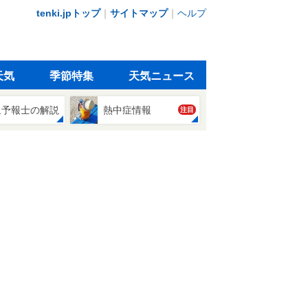
tenki.jpトップ
｜
サイトマップ
｜
ヘルプ
天気
季節特集
天気ニュース
象予報士の解説
熱中症情報
注目