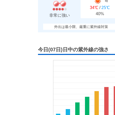
晴
34℃
/
25℃
40%
非常に強い
外出は最小限、厳重に紫外線対策
今日(07日)日中の紫外線の強さ