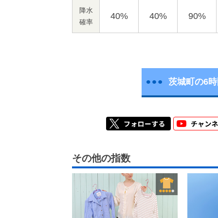
降水
40%
40%
90%
確率
茨城町の6
その他の指数