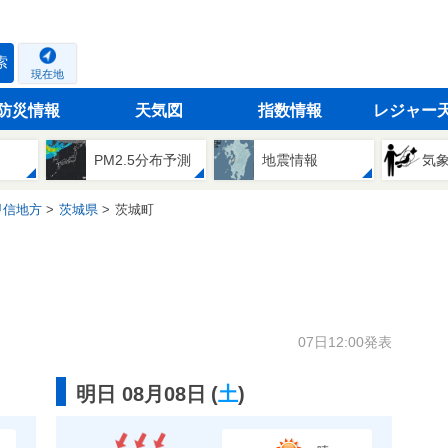
索
現在地
防災情報
天気図
指数情報
レジャー
PM2.5分布予測
地震情報
気
甲信地方
茨城県
茨城町
07日12:00発表
明日 08月08日
(
土
)