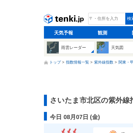
tenki.jp
検
天気予報
観測
雨雲レーダー
天気図
トップ
指数情報一覧
紫外線指数
関東・
さいたま市北区の紫外線
今日 08月07日
(
金
)