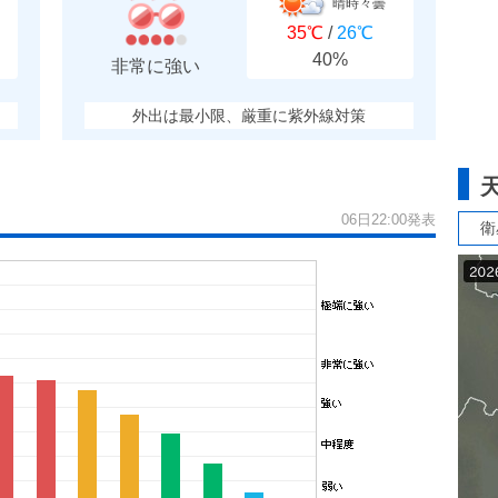
晴時々曇
35℃
/
26℃
40%
非常に強い
外出は最小限、厳重に紫外線対策
06日22:00発表
衛