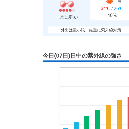
晴
34℃
/
26℃
40%
非常に強い
外出は最小限、厳重に紫外線対策
今日(07日)日中の紫外線の強さ