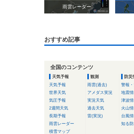
雨雲レーダー
おすすめ記事
全国のコンテンツ
天気予報
観測
防災
天気予報
雨雲(過去)
警報・
世界天気
アメダス実況
地震情
気圧予報
実況天気
津波情
2週間天気
過去天気
火山情
長期予報
雷(実況)
台風情
雨雲レーダー
知る防
積雪マップ