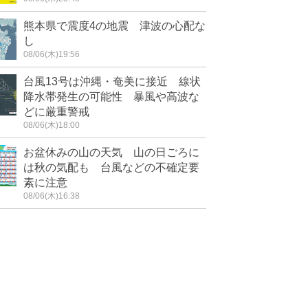
熊本県で震度4の地震 津波の心配な
し
08/06(木)19:56
台風13号は沖縄・奄美に接近 線状
降水帯発生の可能性 暴風や高波な
どに厳重警戒
08/06(木)18:00
お盆休みの山の天気 山の日ごろに
は秋の気配も 台風などの不確定要
素に注意
08/06(木)16:38