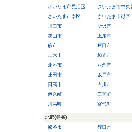
さいたま市見沼区
さいたま市中央
さいたま市南区
さいたま市緑区
川口市
所沢市
狭山市
上尾市
蕨市
戸田市
志木市
和光市
北本市
八潮市
蓮田市
坂戸市
日高市
吉川市
伊奈町
三芳町
川島町
宮代町
北部(熊谷)
熊谷市
行田市