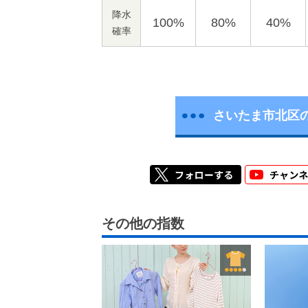
降水
100%
80%
40%
確率
さいたま市北区
その他の指数