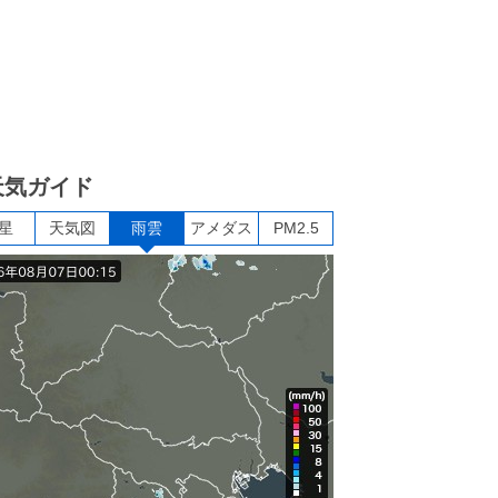
天気ガイド
星
天気図
雨雲
アメダス
PM2.5