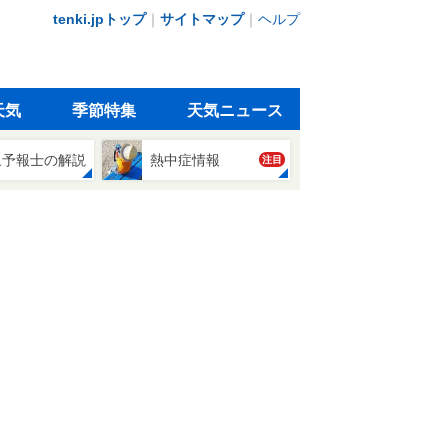
tenki.jpトップ
｜
サイトマップ
｜
ヘルプ
天気
季節特集
天気ニュース
象予報士の解説
熱中症情報
注目