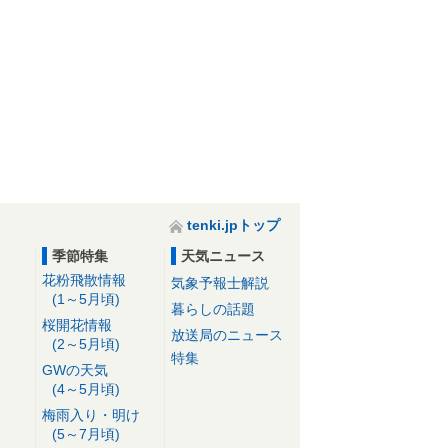
tenki.jpトップ
季節特集
天気ニュース
花粉飛散情報
気象予報士解説
(1～5月頃)
暮らしの話題
桜開花情報
放送局のニュース
(2～5月頃)
特集
GWの天気
(4～5月頃)
梅雨入り・明け
(5～7月頃)