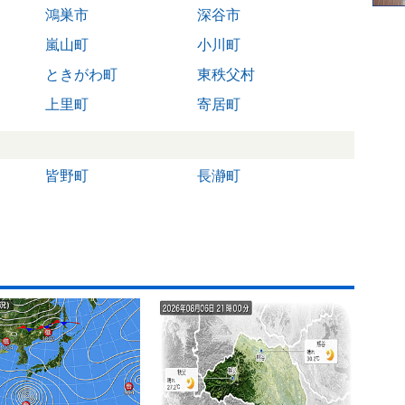
鴻巣市
深谷市
嵐山町
小川町
ときがわ町
東秩父村
上里町
寄居町
皆野町
長瀞町