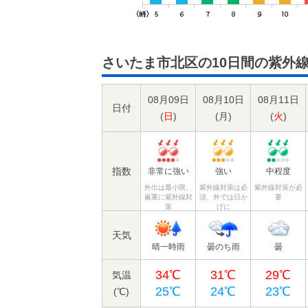
さいたま市北区の10日間の紫外
08月09日
08月10日
08月11日
日付
(
日
)
(
月
)
(
火
)
指数
非常に強い
強い
中程度
外出は最小限、
紫外線対策は必
紫外線対策が必
厳重に紫外線対
須、外では日か
要
策
げに
天気
晴一時雨
曇のち雨
曇
34℃
31℃
29℃
気温
25℃
24℃
23℃
(℃)