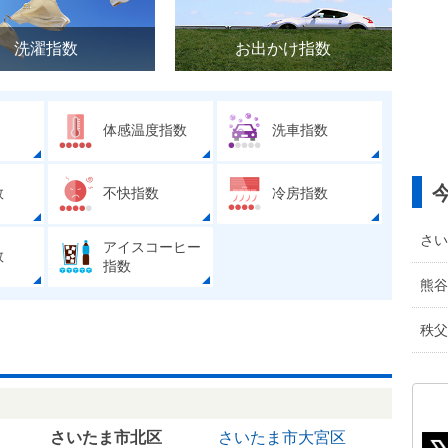
洗濯指数
お出かけ指数
体感温度指数
洗車指数
数
不快指数
冷房指数
さい
アイスコーヒー
数
指数
熊谷
秩父
さいたま市北区
さいたま市大宮区