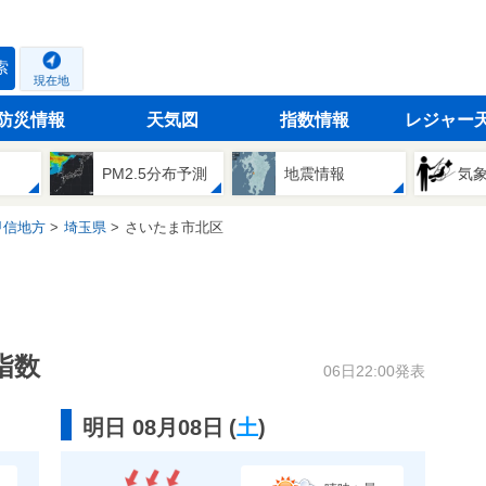
索
現在地
防災情報
天気図
指数情報
レジャー
PM2.5分布予測
地震情報
気
甲信地方
埼玉県
さいたま市北区
指数
06日22:00発表
明日 08月08日
(
土
)