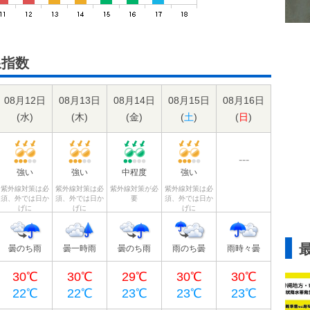
線指数
08月12日
08月13日
08月14日
08月15日
08月16日
(
水
)
(
木
)
(
金
)
(
土
)
(
日
)
---
強い
強い
中程度
強い
紫外線対策は必
紫外線対策は必
紫外線対策が必
紫外線対策は必
須、外では日か
須、外では日か
要
須、外では日か
げに
げに
げに
曇のち雨
曇一時雨
曇のち雨
雨のち曇
雨時々曇
30℃
30℃
29℃
30℃
30℃
22℃
22℃
23℃
23℃
23℃