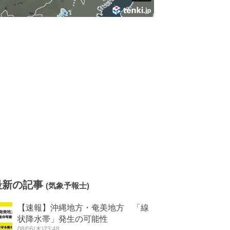
最新の記事
(気象予報士)
【速報】沖縄地方・奄美地方 「線
状降水帯」発生の可能性
08/06(木)23:48