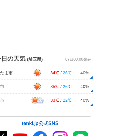
今日の天気
(埼玉県)
07日00:00発表
たま市
34℃
/
26℃
40%
市
35℃
/
26℃
40%
市
33℃
/
22℃
40%
tenki.jp公式SNS