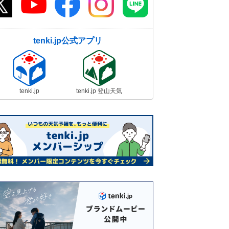
tenki.jp公式アプリ
tenki.jp
tenki.jp 登山天気