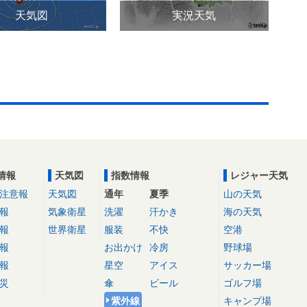
天気図
実況天気
情報
天気図
指数情報
レジャー天気
注意報
天気図
通年
夏季
山の天気
報
気象衛星
洗濯
汗かき
海の天気
報
世界衛星
服装
不快
空港
報
お出かけ
冷房
野球場
報
星空
アイス
サッカー場
災
傘
ビール
ゴルフ場
紫外線
キャンプ場