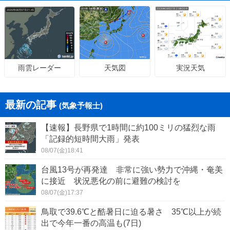
天気図
実況天気
雨雲レーダー
最新の記事
(気象予報士)
【速報】長野県で1時間に約100ミリの猛烈な雨
「記録的短時間大雨」発表
08/07(金)18:41
台風13号が再発達 非常に強い勢力で沖縄・奄美
に接近 状況悪化の前に避難の検討を
08/07(金)17:37
鳥取で39.6℃と酷暑日に迫る暑さ 35℃以上が続
出で今年一番の高温も(7日)