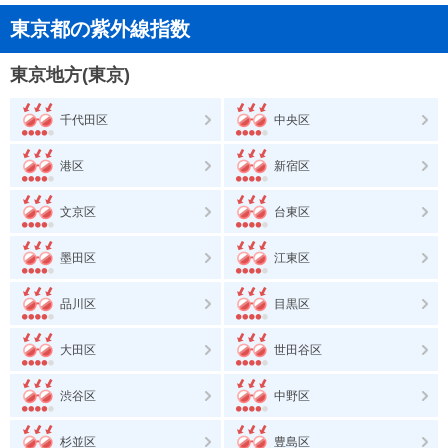
東京都の紫外線指数
東京地方(東京)
千代田区
中央区
港区
新宿区
文京区
台東区
墨田区
江東区
品川区
目黒区
大田区
世田谷区
渋谷区
中野区
杉並区
豊島区