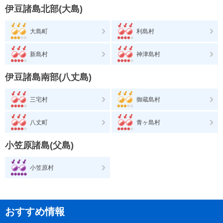
伊豆諸島北部(大島)
大島町
利島村
新島村
神津島村
伊豆諸島南部(八丈島)
三宅村
御蔵島村
八丈町
青ヶ島村
小笠原諸島(父島)
小笠原村
おすすめ情報