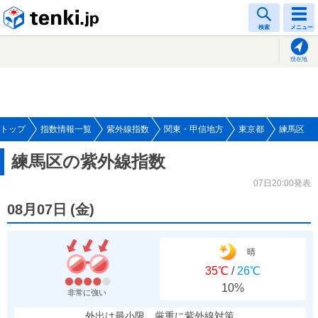
tenki.jp
検索
メニュー
現在地
トップ
指数情報一覧
紫外線指数
関東・甲信地方
東京都
練馬区
練馬区の紫外線指数
07日20:00発表
08月07日
(
金
)
晴
35℃
/
26℃
10%
非常に強い
外出は最小限、厳重に紫外線対策