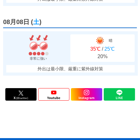
08月08日
(
土
)
晴
35℃
/
25℃
20%
非常に強い
外出は最小限、厳重に紫外線対策