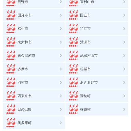
日野市
東村山市
国分寺市
国立市
福生市
狛江市
東大和市
清瀬市
東久留米市
武蔵村山市
多摩市
稲城市
羽村市
あきる野市
西東京市
瑞穂町
日の出町
檜原村
奥多摩町