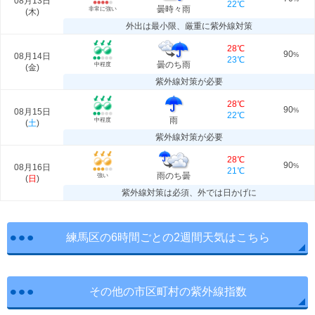
08月13日
22℃
曇時々雨
非常に強い
(
木
)
外出は最小限、厳重に紫外線対策
28℃
90
08月14日
%
23℃
曇のち雨
中程度
(
金
)
紫外線対策が必要
28℃
90
08月15日
%
22℃
雨
中程度
(
土
)
紫外線対策が必要
28℃
90
08月16日
%
21℃
雨のち曇
強い
(
日
)
紫外線対策は必須、外では日かげに
練馬区の6時間ごとの2週間天気はこちら
その他の市区町村の紫外線指数