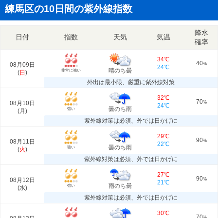
練馬区の10日間の紫外線指数
降水
日付
指数
天気
気温
確率
34℃
40
08月09日
%
24℃
晴のち曇
非常に強い
(
日
)
外出は最小限、厳重に紫外線対策
32℃
70
08月10日
%
24℃
曇のち雨
強い
(
月
)
紫外線対策は必須、外では日かげに
29℃
90
08月11日
%
22℃
曇のち雨
強い
(
火
)
紫外線対策は必須、外では日かげに
27℃
90
08月12日
%
21℃
雨のち曇
強い
(
水
)
紫外線対策は必須、外では日かげに
30℃
70
%