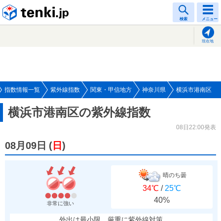
tenki.jp
検索
メニュー
現在地
指数情報一覧
紫外線指数
関東・甲信地方
神奈川県
横浜市港南区
横浜市港南区の紫外線指数
08日22:00発表
08月09日
(
日
)
晴のち曇
34℃
/
25℃
40%
非常に強い
外出は最小限、厳重に紫外線対策