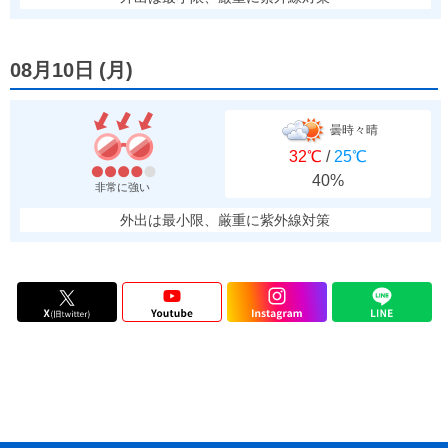
08月10日
(
月
)
曇時々晴
32℃
/
25℃
40%
非常に強い
外出は最小限、厳重に紫外線対策