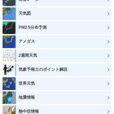
天気図
PM2.5分布予測
アメダス
2週間天気
気象予報士のポイント解説
世界天気
地震情報
熱中症情報