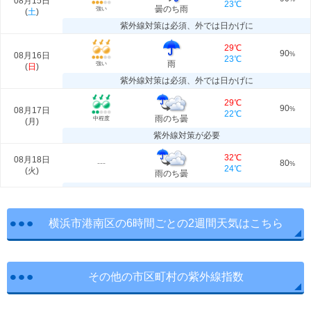
08月15日
23℃
曇のち雨
強い
(
土
)
紫外線対策は必須、外では日かげに
29℃
90
08月16日
%
23℃
雨
強い
(
日
)
紫外線対策は必須、外では日かげに
29℃
90
08月17日
%
22℃
雨のち曇
中程度
(
月
)
紫外線対策が必要
32℃
08月18日
---
80
%
24℃
(
火
)
雨のち曇
横浜市港南区の6時間ごとの2週間天気はこちら
その他の市区町村の紫外線指数