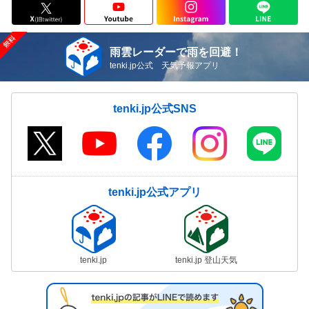
雨雲レーダーで雨を回避！
tenki.jp公式 天気予報アプリ
tenki.jp公式SNS
tenki.jp公式アプリ
tenki.jp
tenki.jp 登山天気