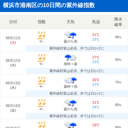
横浜市港南区の10日間の紫外線指数
降水
日付
指数
天気
気温
確率
31℃
90
08月11日
%
23℃
曇のち雨
強い
(
火
)
紫外線対策は必須、外では日かげに
27℃
90
08月12日
%
23℃
雨時々曇
強い
(
水
)
紫外線対策は必須、外では日かげに
30℃
70
08月13日
%
23℃
曇時々雨
強い
(
木
)
紫外線対策は必須、外では日かげに
31℃
80
08月14日
%
24℃
曇のち雨
強い
(
金
)
紫外線対策は必須、外では日かげに
29℃
90
%