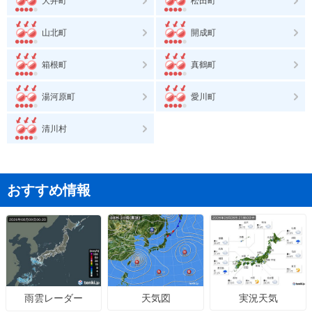
大井町
松田町
山北町
開成町
箱根町
真鶴町
湯河原町
愛川町
清川村
おすすめ情報
天気図
実況天気
雨雲レーダー