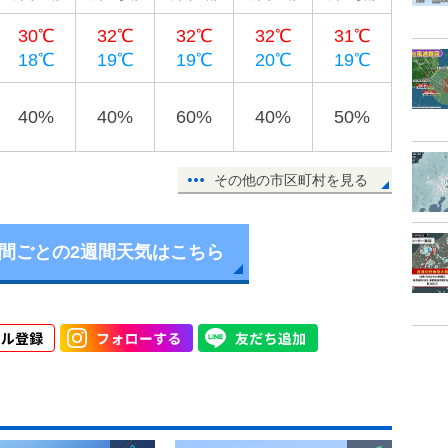
30℃
32℃
32℃
32℃
31℃
18℃
19℃
19℃
20℃
19℃
40%
40%
60%
40%
50%
その他の市区町村を見る
時間ごとの2週間天気はこちら