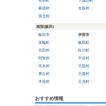
長和町
下諏訪町
麻績村
生坂村
筑北村
南部(飯田)
飯田市
伊那市
箕輪町
飯島町
宮田村
松川町
阿智村
平谷村
売木村
天龍村
豊丘村
大鹿村
木祖村
王滝村
おすすめ情報