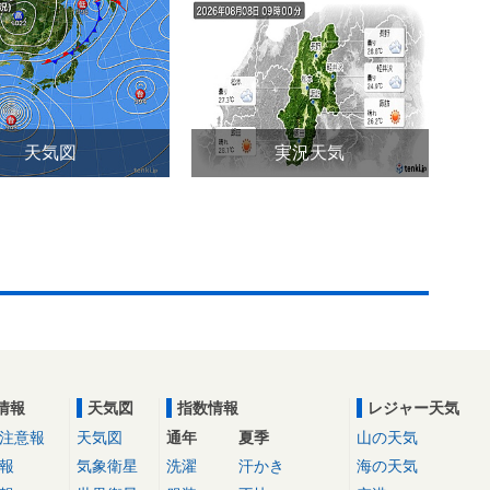
天気図
実況天気
情報
天気図
指数情報
レジャー天気
注意報
天気図
通年
夏季
山の天気
報
気象衛星
洗濯
汗かき
海の天気