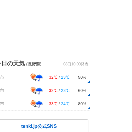
今日の天気
(長野県)
08日10:00発表
市
32℃
/
23℃
50%
市
32℃
/
23℃
60%
市
33℃
/
24℃
80%
tenki.jp公式SNS