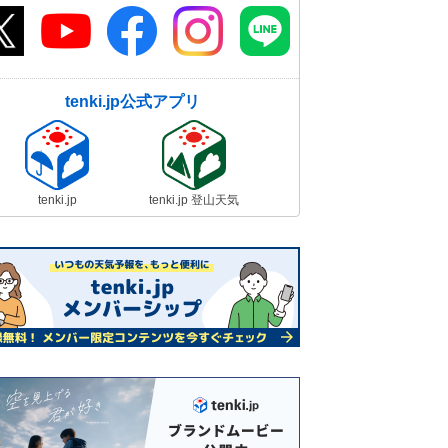
tenki.jp公式アプリ
tenki.jp
tenki.jp 登山天気