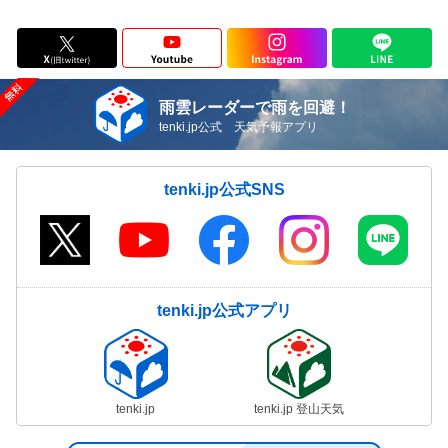
雨雲レーダーで雨を回避！
tenki.jp公式 天気予報アプリ
tenki.jp公式SNS
tenki.jp公式アプリ
tenki.jp
tenki.jp 登山天気