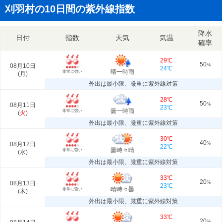
刈羽村の10日間の紫外線指数
降水
日付
指数
天気
気温
確率
29℃
50
08月10日
%
24℃
晴一時雨
非常に強い
(
月
)
外出は最小限、厳重に紫外線対策
28℃
50
08月11日
%
23℃
曇一時雨
非常に強い
(
火
)
外出は最小限、厳重に紫外線対策
30℃
40
08月12日
%
22℃
曇時々晴
非常に強い
(
水
)
外出は最小限、厳重に紫外線対策
33℃
20
08月13日
%
23℃
晴時々曇
非常に強い
(
木
)
外出は最小限、厳重に紫外線対策
33℃
20
%