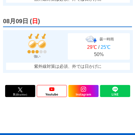
08月09日
(
日
)
曇一時雨
29℃
/
25℃
50%
強い
紫外線対策は必須、外では日かげに