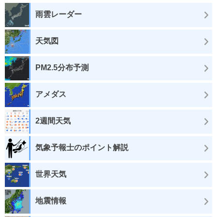
雨雲レーダー
天気図
PM2.5分布予測
アメダス
2週間天気
気象予報士のポイント解説
世界天気
地震情報