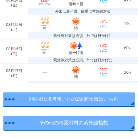
08月14日
23℃
晴時々曇
非常に強い
(
金
)
外出は最小限、厳重に紫外線対策
32℃
10
08月15日
%
24℃
晴
強い
(
土
)
紫外線対策は必須、外では日かげに
30℃
60
08月16日
%
22℃
晴一時雨
強い
(
日
)
紫外線対策は必須、外では日かげに
32℃
08月17日
---
20
%
23℃
(
月
)
晴
刈羽村の6時間ごとの2週間天気はこちら
その他の市区町村の紫外線指数