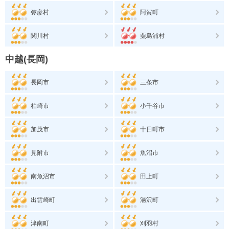
弥彦村
阿賀町
関川村
粟島浦村
中越(長岡)
長岡市
三条市
柏崎市
小千谷市
加茂市
十日町市
見附市
魚沼市
南魚沼市
田上町
出雲崎町
湯沢町
津南町
刈羽村