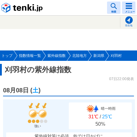
tenki.jp
検索
メニュー
現在地
トップ
指数情報一覧
紫外線指数
北陸地方
新潟県
刈羽村
刈羽村の紫外線指数
07日22:00発表
08月08日
(
土
)
晴一時雨
31℃
/
25℃
50%
強い
紫外線対策は必須、外では日かげに