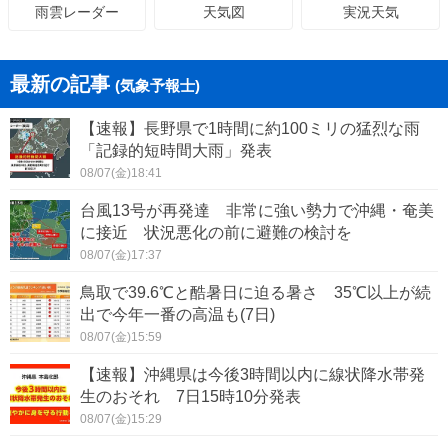
天気図
実況天気
雨雲レーダー
最新の記事
(気象予報士)
【速報】長野県で1時間に約100ミリの猛烈な雨
「記録的短時間大雨」発表
08/07(金)18:41
台風13号が再発達 非常に強い勢力で沖縄・奄美
に接近 状況悪化の前に避難の検討を
08/07(金)17:37
鳥取で39.6℃と酷暑日に迫る暑さ 35℃以上が続
出で今年一番の高温も(7日)
08/07(金)15:59
【速報】沖縄県は今後3時間以内に線状降水帯発
生のおそれ 7日15時10分発表
08/07(金)15:29