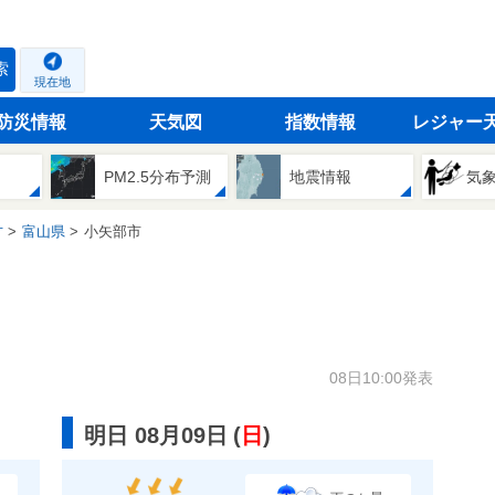
索
現在地
防災情報
天気図
指数情報
レジャー
PM2.5分布予測
地震情報
気
方
富山県
小矢部市
08日10:00発表
明日 08月09日
(
日
)