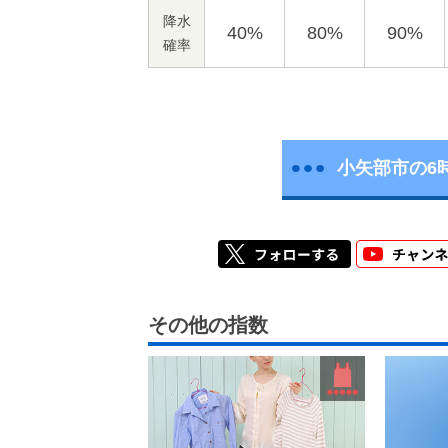
降水
40%
80%
90%
確率
小矢部市の6
その他の指数