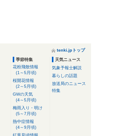
tenki.jpトップ
季節特集
天気ニュース
花粉飛散情報
気象予報士解説
(1～5月頃)
暮らしの話題
桜開花情報
放送局のニュース
(2～5月頃)
特集
GWの天気
(4～5月頃)
梅雨入り・明け
(5～7月頃)
熱中症情報
(4～9月頃)
紅葉見頃情報