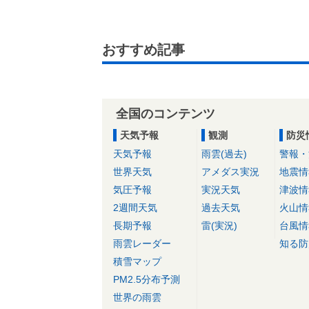
おすすめ記事
全国のコンテンツ
天気予報
観測
防災
天気予報
雨雲(過去)
警報・
世界天気
アメダス実況
地震情
気圧予報
実況天気
津波情
2週間天気
過去天気
火山情
長期予報
雷(実況)
台風情
雨雲レーダー
知る防
積雪マップ
PM2.5分布予測
世界の雨雲