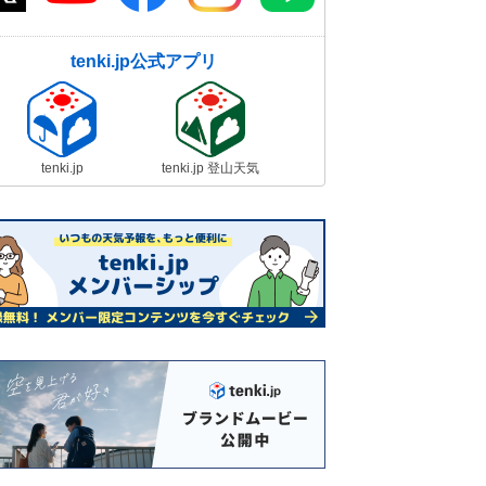
tenki.jp公式アプリ
tenki.jp
tenki.jp 登山天気