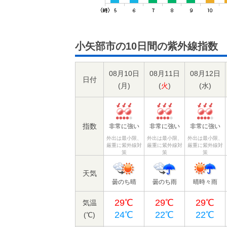
小矢部市の10日間の紫外線指数
08月10日
08月11日
08月12日
日付
(
月
)
(
火
)
(
水
)
指数
非常に強い
非常に強い
非常に強い
外出は最小限、
外出は最小限、
外出は最小限、
厳重に紫外線対
厳重に紫外線対
厳重に紫外線対
策
策
策
天気
曇のち晴
曇のち雨
晴時々雨
29℃
29℃
29℃
気温
24℃
22℃
22℃
(℃)