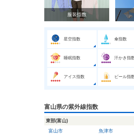
服装指数
星空指数
傘指数
睡眠指数
汗かき指
アイス指数
ビール指
富山県の紫外線指数
東部(富山)
富山市
魚津市