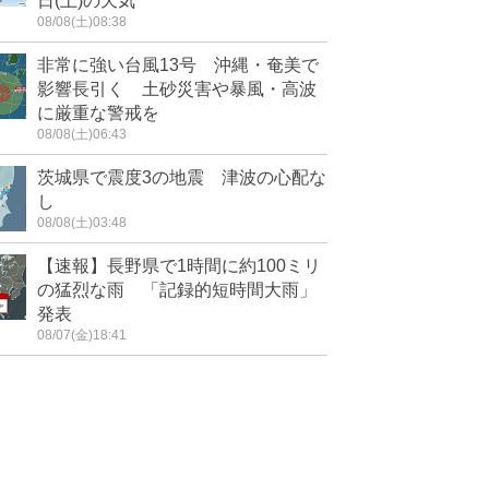
日(土)の天気
08/08(土)08:38
非常に強い台風13号 沖縄・奄美で
影響長引く 土砂災害や暴風・高波
に厳重な警戒を
08/08(土)06:43
茨城県で震度3の地震 津波の心配な
し
08/08(土)03:48
【速報】長野県で1時間に約100ミリ
の猛烈な雨 「記録的短時間大雨」
発表
08/07(金)18:41