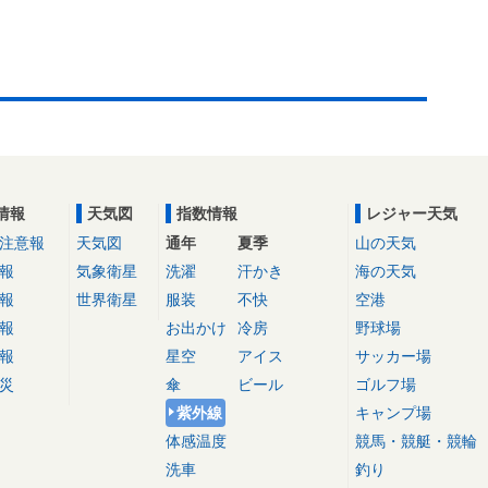
情報
天気図
指数情報
レジャー天気
注意報
天気図
通年
夏季
山の天気
報
気象衛星
洗濯
汗かき
海の天気
報
世界衛星
服装
不快
空港
報
お出かけ
冷房
野球場
報
星空
アイス
サッカー場
災
傘
ビール
ゴルフ場
紫外線
キャンプ場
体感温度
競馬・競艇・競輪
洗車
釣り