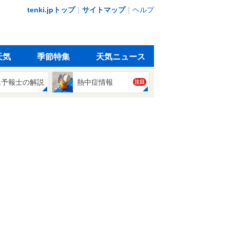
tenki.jpトップ
｜
サイトマップ
｜
ヘルプ
天気
季節特集
天気ニュース
象予報士の解説
熱中症情報
注目