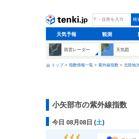
tenki.jp
検
天気予報
観測
雨雲レーダー
天気図
トップ
指数情報一覧
紫外線指数
北陸地
小矢部市の紫外線指数
今日 08月08日
(
土
)