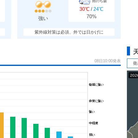
雨のち曇
30℃
/
24℃
70%
強い
紫外線対策は必須、外では日かげに
08日10:00発表
衛