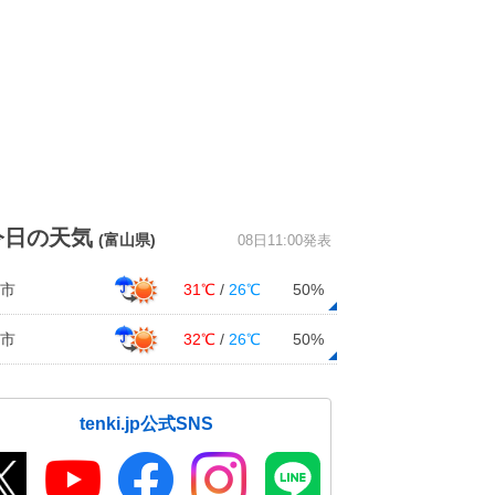
今日の天気
(富山県)
08日11:00発表
市
31℃
/
26℃
50%
市
32℃
/
26℃
50%
tenki.jp公式SNS