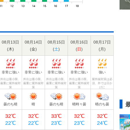
08月13日
08月14日
08月15日
08月16日
08月17日
(
木
)
(
金
)
(
土
)
(
日
)
(
月
)
非常に強い
非常に強い
非常に強い
非常に強い
強い
外出は最小限、
外出は最小限、
外出は最小限、
外出は最小限、
紫外線対策は必
厳重に紫外線対
厳重に紫外線対
厳重に紫外線対
厳重に紫外線対
須、外では日か
策
策
策
策
げに
曇のち晴
晴
曇のち晴
晴時々曇
晴のち曇
32℃
32℃
33℃
32℃
32℃
22℃
22℃
23℃
23℃
24℃