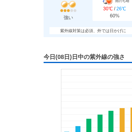
雨のち晴
30℃
/
26℃
60%
強い
紫外線対策は必須、外では日かげに
今日(08日)日中の紫外線の強さ