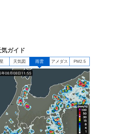
天気ガイド
星
天気図
雨雲
アメダス
PM2.5